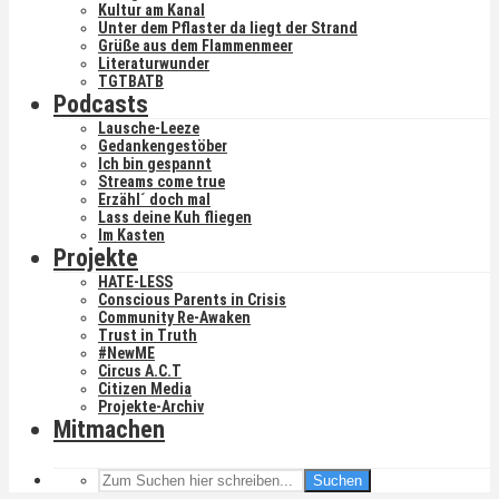
Kultur am Kanal
Unter dem Pflaster da liegt der Strand
Grüße aus dem Flammenmeer
Literaturwunder
TGTBATB
Podcasts
Lausche-Leeze
Gedankengestöber
Ich bin gespannt
Streams come true
Erzähl´ doch mal
Lass deine Kuh fliegen
Im Kasten
Projekte
HATE-LESS
Conscious Parents in Crisis
Community Re-Awaken
Trust in Truth
#NewME
Circus A.C.T
Citizen Media
Projekte-Archiv
Mitmachen
Suchen