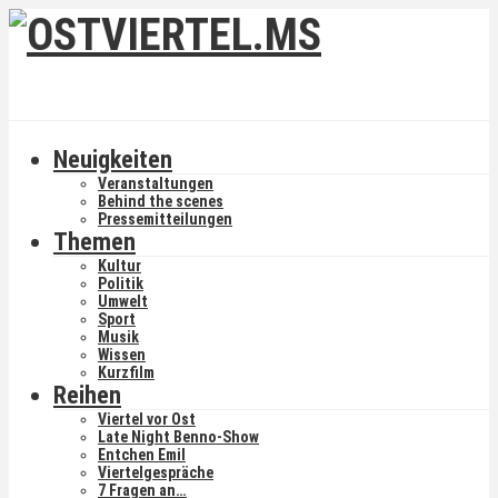
Neuigkeiten
Veranstaltungen
Behind the scenes
Pressemitteilungen
Themen
Kultur
Politik
Umwelt
Sport
Musik
Wissen
Kurzfilm
Reihen
Viertel vor Ost
Late Night Benno-Show
Entchen Emil
Viertelgespräche
7 Fragen an…