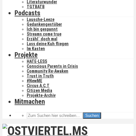
Literaturwunder
TGTBATB
Podcasts
Lausche-Leeze
Gedankengestöber
Ich bin gespannt
Streams come true
Erzähl´ doch mal
Lass deine Kuh fliegen
Im Kasten
Projekte
HATE-LESS
Conscious Parents in Crisis
Community Re-Awaken
Trust in Truth
#NewME
Circus A.C.T
Citizen Media
Projekte-Archiv
Mitmachen
Suchen