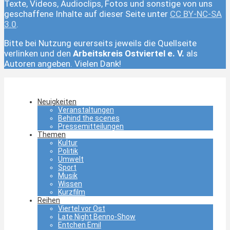
Texte, Videos, Audioclips, Fotos und sonstige von uns
geschaffene Inhalte auf dieser Seite unter
CC BY-NC-SA
3.0
.
Bitte bei Nutzung eurerseits jeweils die Quellseite
verlinken und den
Arbeitskreis Ostviertel e. V.
als
Autoren angeben. Vielen Dank!
Neuigkeiten
Veranstaltungen
Behind the scenes
Pressemitteilungen
Themen
Kultur
Politik
Umwelt
Sport
Musik
Wissen
Kurzfilm
Reihen
Viertel vor Ost
Late Night Benno-Show
Entchen Emil