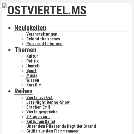
Neuigkeiten
Veranstaltungen
Behind the scenes
Pressemitteilungen
Themen
Kultur
Politik
Umwelt
Sport
Musik
Wissen
Kurzfilm
Reihen
Viertel vor Ost
Late Night Benno-Show
Entchen Emil
Viertelgespräche
7 Fragen an…
Kultur am Kanal
Unter dem Pflaster da liegt der Strand
Grüße aus dem Flammenmeer