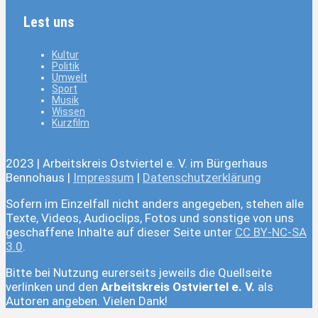
Lest uns
Kultur
Politik
Umwelt
Sport
Musik
Wissen
Kurzfilm
2023 | Arbeitskreis Ostviertel e. V. im Bürgerhaus
Bennohaus |
Impressum
|
Datenschutzerklärung
Sofern im Einzelfall nicht anders angegeben, stehen alle
Texte, Videos, Audioclips, Fotos und sonstige von uns
geschaffene Inhalte auf dieser Seite unter
CC BY-NC-SA
3.0
.
Bitte bei Nutzung eurerseits jeweils die Quellseite
verlinken und den
Arbeitskreis Ostviertel e. V.
als
Autoren angeben. Vielen Dank!