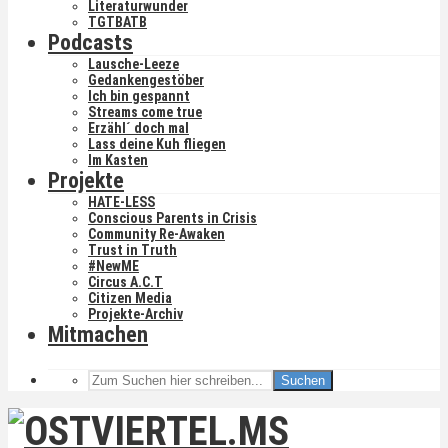
Literaturwunder
TGTBATB
Podcasts
Lausche-Leeze
Gedankengestöber
Ich bin gespannt
Streams come true
Erzähl´ doch mal
Lass deine Kuh fliegen
Im Kasten
Projekte
HATE-LESS
Conscious Parents in Crisis
Community Re-Awaken
Trust in Truth
#NewME
Circus A.C.T
Citizen Media
Projekte-Archiv
Mitmachen
Suchen