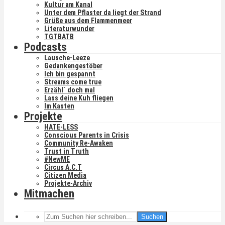
Kultur am Kanal
Unter dem Pflaster da liegt der Strand
Grüße aus dem Flammenmeer
Literaturwunder
TGTBATB
Podcasts
Lausche-Leeze
Gedankengestöber
Ich bin gespannt
Streams come true
Erzähl´ doch mal
Lass deine Kuh fliegen
Im Kasten
Projekte
HATE-LESS
Conscious Parents in Crisis
Community Re-Awaken
Trust in Truth
#NewME
Circus A.C.T
Citizen Media
Projekte-Archiv
Mitmachen
Suchen