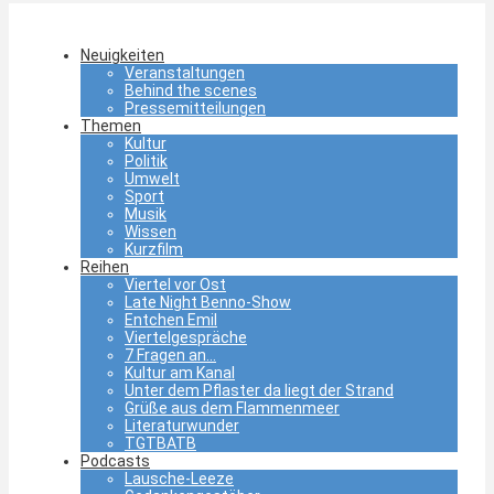
Neuigkeiten
Veranstaltungen
Behind the scenes
Pressemitteilungen
Themen
Kultur
Politik
Umwelt
Sport
Musik
Wissen
Kurzfilm
Reihen
Viertel vor Ost
Late Night Benno-Show
Entchen Emil
Viertelgespräche
7 Fragen an…
Kultur am Kanal
Unter dem Pflaster da liegt der Strand
Grüße aus dem Flammenmeer
Literaturwunder
TGTBATB
Podcasts
Lausche-Leeze