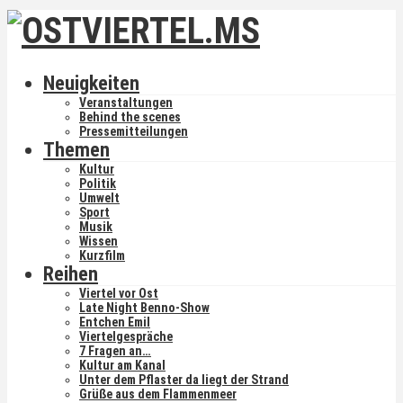
Neuigkeiten
Veranstaltungen
Behind the scenes
Pressemitteilungen
Themen
Kultur
Politik
Umwelt
Sport
Musik
Wissen
Kurzfilm
Reihen
Viertel vor Ost
Late Night Benno-Show
Entchen Emil
Viertelgespräche
7 Fragen an…
Kultur am Kanal
Unter dem Pflaster da liegt der Strand
Grüße aus dem Flammenmeer