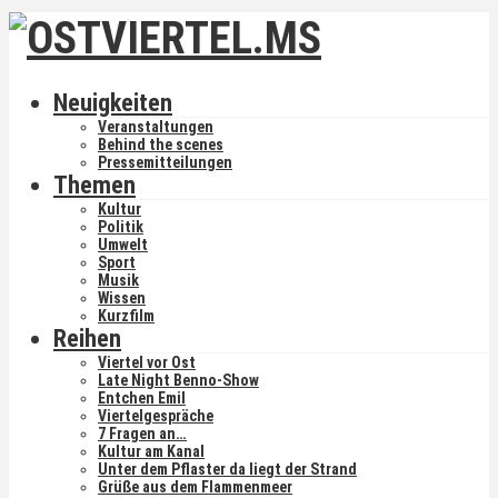
Neuigkeiten
Veranstaltungen
Behind the scenes
Pressemitteilungen
Themen
Kultur
Politik
Umwelt
Sport
Musik
Wissen
Kurzfilm
Reihen
Viertel vor Ost
Late Night Benno-Show
Entchen Emil
Viertelgespräche
7 Fragen an…
Kultur am Kanal
Unter dem Pflaster da liegt der Strand
Grüße aus dem Flammenmeer