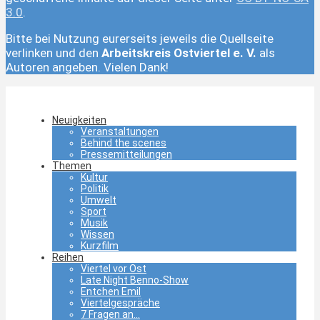
3.0
.
Bitte bei Nutzung eurerseits jeweils die Quellseite
verlinken und den
Arbeitskreis Ostviertel e. V.
als
Autoren angeben. Vielen Dank!
Neuigkeiten
Veranstaltungen
Behind the scenes
Pressemitteilungen
Themen
Kultur
Politik
Umwelt
Sport
Musik
Wissen
Kurzfilm
Reihen
Viertel vor Ost
Late Night Benno-Show
Entchen Emil
Viertelgespräche
7 Fragen an…