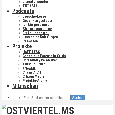
Literaturwunder
TGTBATB
Podcasts
Lausche-Leeze
Gedankengestöber
Ich bin gespannt
Streams come true
Erzähl´ doch mal
Lass deine Kuh fliegen
Im Kasten
Projekte
HATE-LESS
Conscious Parents in Crisis
Community Re-Awaken
Trust in Truth
#NewME
Circus A.C.T
Citizen Media
Projekte-Archiv
Mitmachen
Suchen