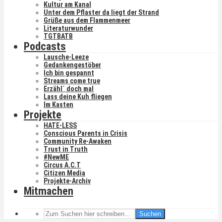
Kultur am Kanal
Unter dem Pflaster da liegt der Strand
Grüße aus dem Flammenmeer
Literaturwunder
TGTBATB
Podcasts
Lausche-Leeze
Gedankengestöber
Ich bin gespannt
Streams come true
Erzähl´ doch mal
Lass deine Kuh fliegen
Im Kasten
Projekte
HATE-LESS
Conscious Parents in Crisis
Community Re-Awaken
Trust in Truth
#NewME
Circus A.C.T
Citizen Media
Projekte-Archiv
Mitmachen
Suchen