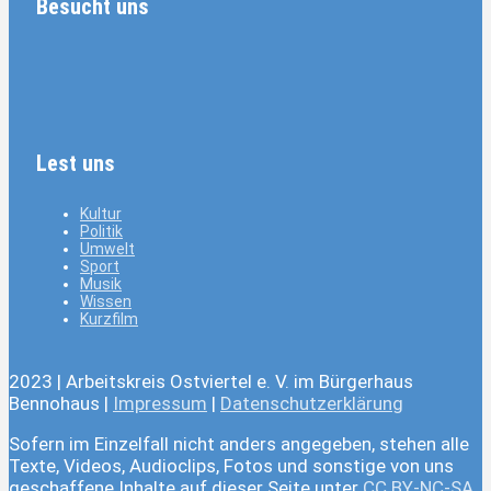
Besucht uns
Lest uns
Kultur
Politik
Umwelt
Sport
Musik
Wissen
Kurzfilm
2023 | Arbeitskreis Ostviertel e. V. im Bürgerhaus
Bennohaus |
Impressum
|
Datenschutzerklärung
Sofern im Einzelfall nicht anders angegeben, stehen alle
Texte, Videos, Audioclips, Fotos und sonstige von uns
geschaffene Inhalte auf dieser Seite unter
CC BY-NC-SA