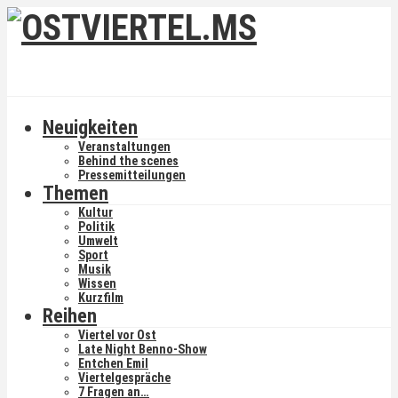
Neuigkeiten
Veranstaltungen
Behind the scenes
Pressemitteilungen
Themen
Kultur
Politik
Umwelt
Sport
Musik
Wissen
Kurzfilm
Reihen
Viertel vor Ost
Late Night Benno-Show
Entchen Emil
Viertelgespräche
7 Fragen an…