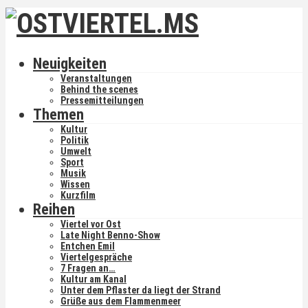
Neuigkeiten
Veranstaltungen
Behind the scenes
Pressemitteilungen
Themen
Kultur
Politik
Umwelt
Sport
Musik
Wissen
Kurzfilm
Reihen
Viertel vor Ost
Late Night Benno-Show
Entchen Emil
Viertelgespräche
7 Fragen an…
Kultur am Kanal
Unter dem Pflaster da liegt der Strand
Grüße aus dem Flammenmeer