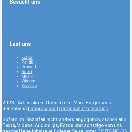
Besucht uns
Lest uns
Kultur
Politik
Umwelt
Sport
Musik
Wissen
Kurzfilm
2023 | Arbeitskreis Ostviertel e. V. im Bürgerhaus
Bennohaus |
Impressum
|
Datenschutzerklärung
Sofern im Einzelfall nicht anders angegeben, stehen alle
Texte, Videos, Audioclips, Fotos und sonstige von uns
geschaffene Inhalte auf dieser Seite unter
CC BY-NC-SA