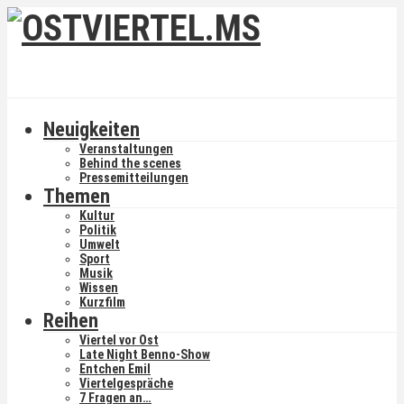
Neuigkeiten
Veranstaltungen
Behind the scenes
Pressemitteilungen
Themen
Kultur
Politik
Umwelt
Sport
Musik
Wissen
Kurzfilm
Reihen
Viertel vor Ost
Late Night Benno-Show
Entchen Emil
Viertelgespräche
7 Fragen an…