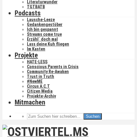
Literaturwunder
TGTBATB
Podcasts
Lausche-Leeze
Gedankengestöber
Ich bin gespannt
Streams come true
Erzähl´ doch mal
Lass deine Kuh fliegen
Im Kasten
Projekte
HATE-LESS
Conscious Parents in Crisis
Community Re-Awaken
Trust in Truth
#NewME
Circus A.C.T
Citizen Media
Projekte-Archiv
Mitmachen
Suchen