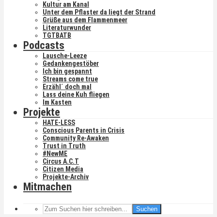
Kultur am Kanal
Unter dem Pflaster da liegt der Strand
Grüße aus dem Flammenmeer
Literaturwunder
TGTBATB
Podcasts
Lausche-Leeze
Gedankengestöber
Ich bin gespannt
Streams come true
Erzähl´ doch mal
Lass deine Kuh fliegen
Im Kasten
Projekte
HATE-LESS
Conscious Parents in Crisis
Community Re-Awaken
Trust in Truth
#NewME
Circus A.C.T
Citizen Media
Projekte-Archiv
Mitmachen
Suchen