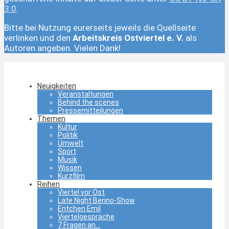
3.0
.
Bitte bei Nutzung eurerseits jeweils die Quellseite
verlinken und den
Arbeitskreis Ostviertel e. V.
als
Autoren angeben. Vielen Dank!
Neuigkeiten
Veranstaltungen
Behind the scenes
Pressemitteilungen
Themen
Kultur
Politik
Umwelt
Sport
Musik
Wissen
Kurzfilm
Reihen
Viertel vor Ost
Late Night Benno-Show
Entchen Emil
Viertelgespräche
7 Fragen an…