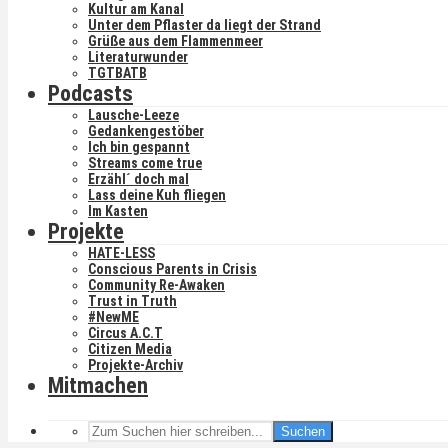
Kultur am Kanal
Unter dem Pflaster da liegt der Strand
Grüße aus dem Flammenmeer
Literaturwunder
TGTBATB
Podcasts
Lausche-Leeze
Gedankengestöber
Ich bin gespannt
Streams come true
Erzähl´ doch mal
Lass deine Kuh fliegen
Im Kasten
Projekte
HATE-LESS
Conscious Parents in Crisis
Community Re-Awaken
Trust in Truth
#NewME
Circus A.C.T
Citizen Media
Projekte-Archiv
Mitmachen
Suchen