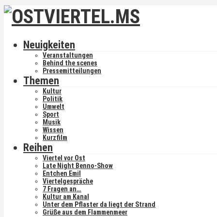
Neuigkeiten
Veranstaltungen
Behind the scenes
Pressemitteilungen
Themen
Kultur
Politik
Umwelt
Sport
Musik
Wissen
Kurzfilm
Reihen
Viertel vor Ost
Late Night Benno-Show
Entchen Emil
Viertelgespräche
7 Fragen an…
Kultur am Kanal
Unter dem Pflaster da liegt der Strand
Grüße aus dem Flammenmeer