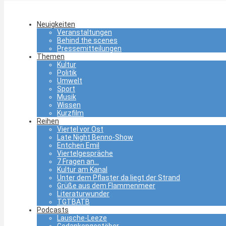
Neuigkeiten
Veranstaltungen
Behind the scenes
Pressemitteilungen
Themen
Kultur
Politik
Umwelt
Sport
Musik
Wissen
Kurzfilm
Reihen
Viertel vor Ost
Late Night Benno-Show
Entchen Emil
Viertelgespräche
7 Fragen an…
Kultur am Kanal
Unter dem Pflaster da liegt der Strand
Grüße aus dem Flammenmeer
Literaturwunder
TGTBATB
Podcasts
Lausche-Leeze