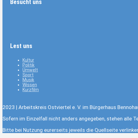
Besucht uns
Lest uns
Kultur
Politik
Umwelt
Sport
Musik
Wissen
Kurzfilm
2023 | Arbeitskreis Ostviertel e. V. im Bürgerhaus Bennoha
Sofern im Einzelfall nicht anders angegeben, stehen alle T
Bitte bei Nutzung eurerseits jeweils die Quellseite verlink