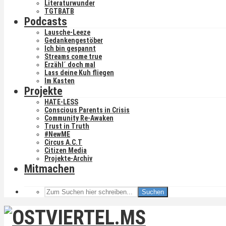
Literaturwunder
TGTBATB
Podcasts
Lausche-Leeze
Gedankengestöber
Ich bin gespannt
Streams come true
Erzähl´ doch mal
Lass deine Kuh fliegen
Im Kasten
Projekte
HATE-LESS
Conscious Parents in Crisis
Community Re-Awaken
Trust in Truth
#NewME
Circus A.C.T
Citizen Media
Projekte-Archiv
Mitmachen
Suchen