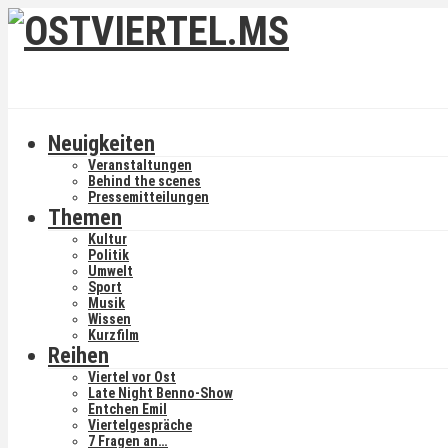
Neuigkeiten
Veranstaltungen
Behind the scenes
Pressemitteilungen
Themen
Kultur
Politik
Umwelt
Sport
Musik
Wissen
Kurzfilm
Reihen
Viertel vor Ost
Late Night Benno-Show
Entchen Emil
Viertelgespräche
7 Fragen an…