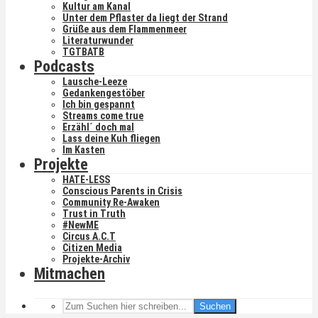
Kultur am Kanal
Unter dem Pflaster da liegt der Strand
Grüße aus dem Flammenmeer
Literaturwunder
TGTBATB
Podcasts
Lausche-Leeze
Gedankengestöber
Ich bin gespannt
Streams come true
Erzähl´ doch mal
Lass deine Kuh fliegen
Im Kasten
Projekte
HATE-LESS
Conscious Parents in Crisis
Community Re-Awaken
Trust in Truth
#NewME
Circus A.C.T
Citizen Media
Projekte-Archiv
Mitmachen
Suchen