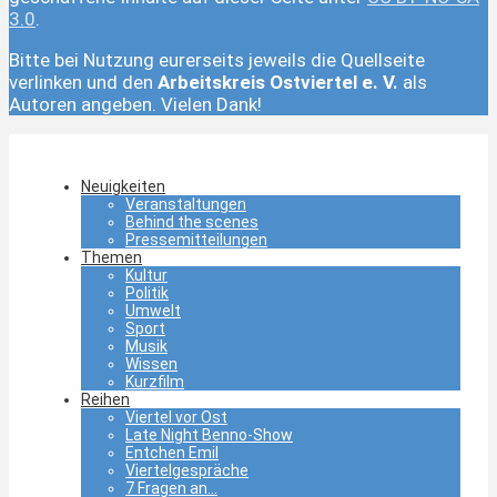
3.0
.
Bitte bei Nutzung eurerseits jeweils die Quellseite
verlinken und den
Arbeitskreis Ostviertel e. V.
als
Autoren angeben. Vielen Dank!
Neuigkeiten
Veranstaltungen
Behind the scenes
Pressemitteilungen
Themen
Kultur
Politik
Umwelt
Sport
Musik
Wissen
Kurzfilm
Reihen
Viertel vor Ost
Late Night Benno-Show
Entchen Emil
Viertelgespräche
7 Fragen an…