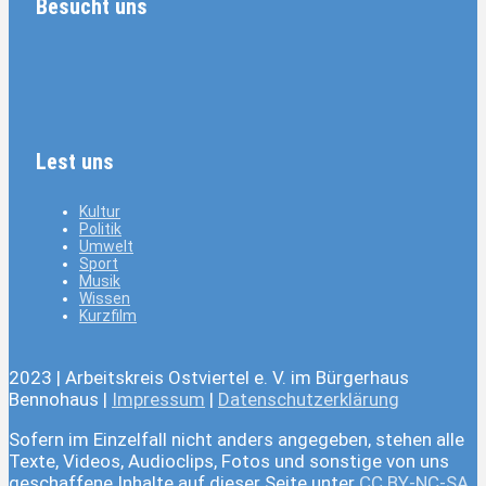
Besucht uns
Lest uns
Kultur
Politik
Umwelt
Sport
Musik
Wissen
Kurzfilm
2023 | Arbeitskreis Ostviertel e. V. im Bürgerhaus
Bennohaus |
Impressum
|
Datenschutzerklärung
Sofern im Einzelfall nicht anders angegeben, stehen alle
Texte, Videos, Audioclips, Fotos und sonstige von uns
geschaffene Inhalte auf dieser Seite unter
CC BY-NC-SA