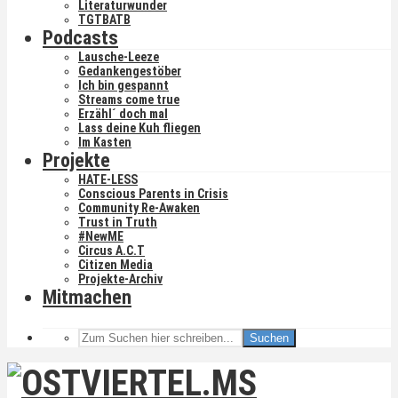
Literaturwunder
TGTBATB
Podcasts
Lausche-Leeze
Gedankengestöber
Ich bin gespannt
Streams come true
Erzähl´ doch mal
Lass deine Kuh fliegen
Im Kasten
Projekte
HATE-LESS
Conscious Parents in Crisis
Community Re-Awaken
Trust in Truth
#NewME
Circus A.C.T
Citizen Media
Projekte-Archiv
Mitmachen
Suchen