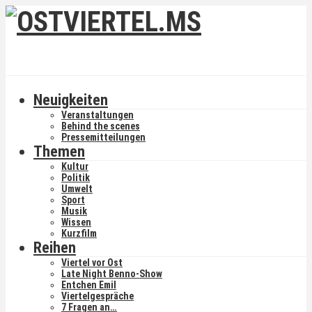
Neuigkeiten
Veranstaltungen
Behind the scenes
Pressemitteilungen
Themen
Kultur
Politik
Umwelt
Sport
Musik
Wissen
Kurzfilm
Reihen
Viertel vor Ost
Late Night Benno-Show
Entchen Emil
Viertelgespräche
7 Fragen an…