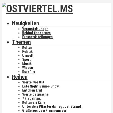
Neuigkeiten
Veranstaltungen
Behind the scenes
Pressemitteilungen
Themen
Kultur
Politik
Umwelt
Sport
Musik
Wissen
Kurzfilm
Reihen
Viertel vor Ost
Late Night Benno-Show
Entchen Emil
Viertelgespräche
7 Fragen an…
Kultur am Kanal
Unter dem Pflaster da liegt der Strand
Grüße aus dem Flammenmeer