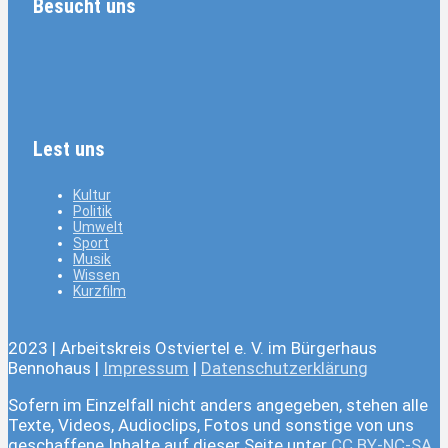
Besucht uns
Lest uns
Kultur
Politik
Umwelt
Sport
Musik
Wissen
Kurzfilm
2023 | Arbeitskreis Ostviertel e. V. im Bürgerhaus
Bennohaus |
Impressum
|
Datenschutzerklärung
Sofern im Einzelfall nicht anders angegeben, stehen alle
Texte, Videos, Audioclips, Fotos und sonstige von uns
geschaffene Inhalte auf dieser Seite unter
CC BY-NC-SA