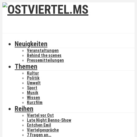
Neuigkeiten
Veranstaltungen
Behind the scenes
Pressemitteilungen
Themen
Kultur
Politik
Umwelt
Sport
Musik
Wissen
Kurzfilm
Reihen
Viertel vor Ost
Late Night Benno-Show
Entchen Emil
Viertelgespräche
7 Fragen an…