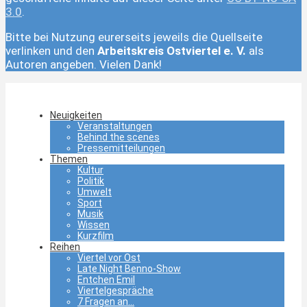
3.0
.
Bitte bei Nutzung eurerseits jeweils die Quellseite
verlinken und den
Arbeitskreis Ostviertel e. V.
als
Autoren angeben. Vielen Dank!
Neuigkeiten
Veranstaltungen
Behind the scenes
Pressemitteilungen
Themen
Kultur
Politik
Umwelt
Sport
Musik
Wissen
Kurzfilm
Reihen
Viertel vor Ost
Late Night Benno-Show
Entchen Emil
Viertelgespräche
7 Fragen an…