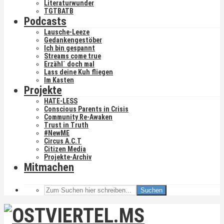
Literaturwunder
TGTBATB
Podcasts
Lausche-Leeze
Gedankengestöber
Ich bin gespannt
Streams come true
Erzähl´ doch mal
Lass deine Kuh fliegen
Im Kasten
Projekte
HATE-LESS
Conscious Parents in Crisis
Community Re-Awaken
Trust in Truth
#NewME
Circus A.C.T
Citizen Media
Projekte-Archiv
Mitmachen
Suchen