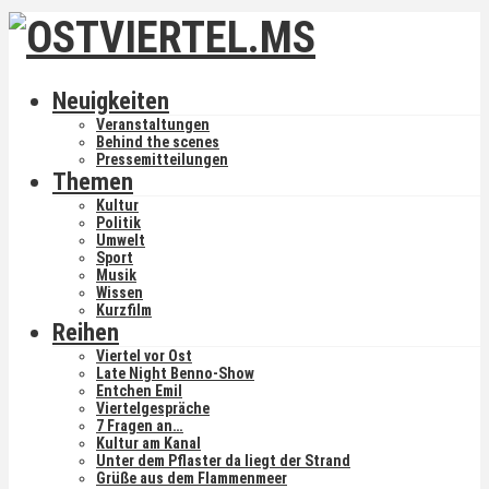
Neuigkeiten
Veranstaltungen
Behind the scenes
Pressemitteilungen
Themen
Kultur
Politik
Umwelt
Sport
Musik
Wissen
Kurzfilm
Reihen
Viertel vor Ost
Late Night Benno-Show
Entchen Emil
Viertelgespräche
7 Fragen an…
Kultur am Kanal
Unter dem Pflaster da liegt der Strand
Grüße aus dem Flammenmeer