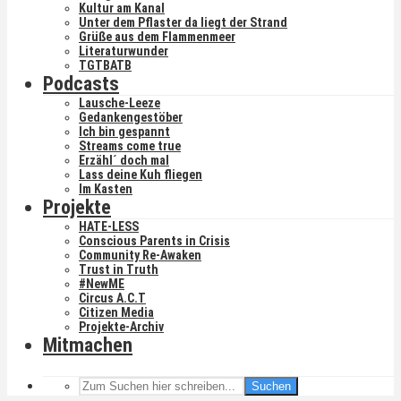
Kultur am Kanal
Unter dem Pflaster da liegt der Strand
Grüße aus dem Flammenmeer
Literaturwunder
TGTBATB
Podcasts
Lausche-Leeze
Gedankengestöber
Ich bin gespannt
Streams come true
Erzähl´ doch mal
Lass deine Kuh fliegen
Im Kasten
Projekte
HATE-LESS
Conscious Parents in Crisis
Community Re-Awaken
Trust in Truth
#NewME
Circus A.C.T
Citizen Media
Projekte-Archiv
Mitmachen
Suchen