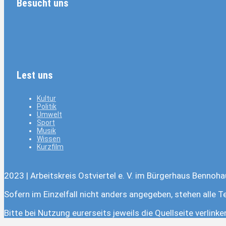
Besucht uns
Lest uns
Kultur
Politik
Umwelt
Sport
Musik
Wissen
Kurzfilm
2023 | Arbeitskreis Ostviertel e. V. im Bürgerhaus Bennoha
Sofern im Einzelfall nicht anders angegeben, stehen alle T
Bitte bei Nutzung eurerseits jeweils die Quellseite verlink