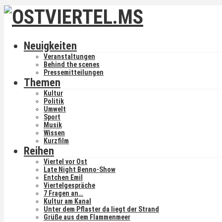
Neuigkeiten
Veranstaltungen
Behind the scenes
Pressemitteilungen
Themen
Kultur
Politik
Umwelt
Sport
Musik
Wissen
Kurzfilm
Reihen
Viertel vor Ost
Late Night Benno-Show
Entchen Emil
Viertelgespräche
7 Fragen an…
Kultur am Kanal
Unter dem Pflaster da liegt der Strand
Grüße aus dem Flammenmeer