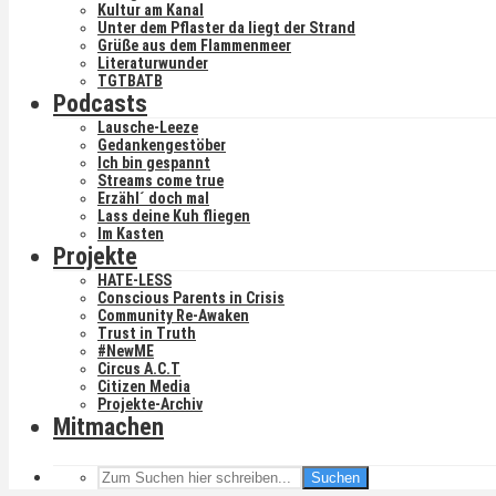
Kultur am Kanal
Unter dem Pflaster da liegt der Strand
Grüße aus dem Flammenmeer
Literaturwunder
TGTBATB
Podcasts
Lausche-Leeze
Gedankengestöber
Ich bin gespannt
Streams come true
Erzähl´ doch mal
Lass deine Kuh fliegen
Im Kasten
Projekte
HATE-LESS
Conscious Parents in Crisis
Community Re-Awaken
Trust in Truth
#NewME
Circus A.C.T
Citizen Media
Projekte-Archiv
Mitmachen
Suchen