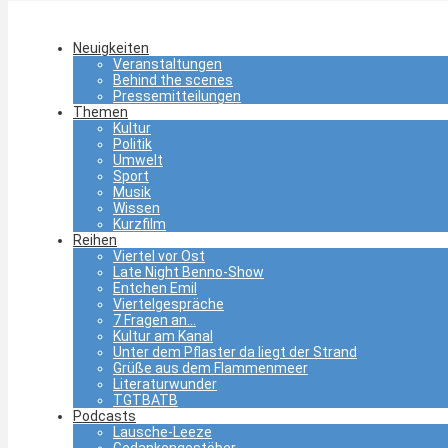
Neuigkeiten
Veranstaltungen
Behind the scenes
Pressemitteilungen
Themen
Kultur
Politik
Umwelt
Sport
Musik
Wissen
Kurzfilm
Reihen
Viertel vor Ost
Late Night Benno-Show
Entchen Emil
Viertelgespräche
7 Fragen an…
Kultur am Kanal
Unter dem Pflaster da liegt der Strand
Grüße aus dem Flammenmeer
Literaturwunder
TGTBATB
Podcasts
Lausche-Leeze