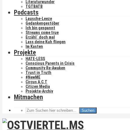
Literaturwunder
TGTBATB
Podcasts
Lausche-Leeze
Gedankengestöber
Ich bin gespannt
Streams come true
Erzähl´ doch mal
Lass deine Kuh fliegen
Im Kasten
Projekte
HATE-LESS
Conscious Parents in Crisis
Community Re-Awaken
Trust in Truth
#NewME
Circus A.C.T
Citizen Media
Projekte-Archiv
Mitmachen
Suchen