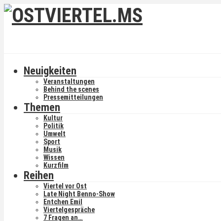
Neuigkeiten
Veranstaltungen
Behind the scenes
Pressemitteilungen
Themen
Kultur
Politik
Umwelt
Sport
Musik
Wissen
Kurzfilm
Reihen
Viertel vor Ost
Late Night Benno-Show
Entchen Emil
Viertelgespräche
7 Fragen an…