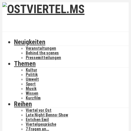
Neuigkeiten
Veranstaltungen
Behind the scenes
Pressemitteilungen
Themen
Kultur
Politik
Umwelt
Sport
Musik
Wissen
Kurzfilm
Reihen
Viertel vor Ost
Late Night Benno-Show
Entchen Emil
Viertelgespräche
7 Fragen an…