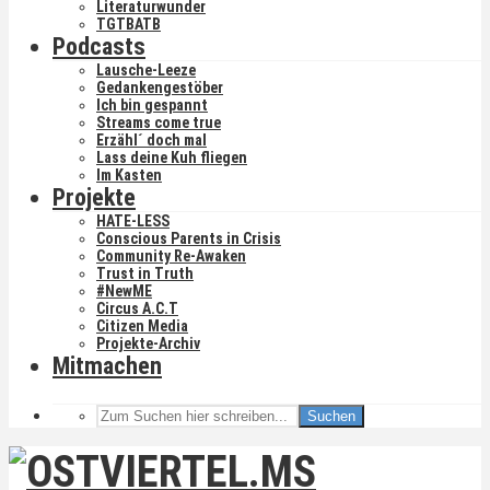
Literaturwunder
TGTBATB
Podcasts
Lausche-Leeze
Gedankengestöber
Ich bin gespannt
Streams come true
Erzähl´ doch mal
Lass deine Kuh fliegen
Im Kasten
Projekte
HATE-LESS
Conscious Parents in Crisis
Community Re-Awaken
Trust in Truth
#NewME
Circus A.C.T
Citizen Media
Projekte-Archiv
Mitmachen
Suchen