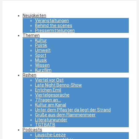
Neuigkeiten
Veranstaltungen
Behind the scenes
Pressemitteilungen
Themen
Kultur
Politik
Umwelt
Sport
Musik
Wissen
Kurzfilm
Reihen
Viertel vor Ost
Late Night Benno-Show
Entchen Emil
Viertelgespräche
7 Fragen an…
Kultur am Kanal
Unter dem Pflaster da liegt der Strand
Grüße aus dem Flammenmeer
Literaturwunder
TGTBATB
Podcasts
Lausche-Leeze