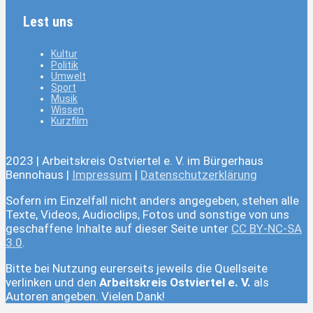
Lest uns
Kultur
Politik
Umwelt
Sport
Musik
Wissen
Kurzfilm
2023 | Arbeitskreis Ostviertel e. V. im Bürgerhaus
Bennohaus |
Impressum
|
Datenschutzerklärung
Sofern im Einzelfall nicht anders angegeben, stehen alle
Texte, Videos, Audioclips, Fotos und sonstige von uns
geschaffene Inhalte auf dieser Seite unter
CC BY-NC-SA
3.0
.
Bitte bei Nutzung eurerseits jeweils die Quellseite
verlinken und den
Arbeitskreis Ostviertel e. V.
als
Autoren angeben. Vielen Dank!