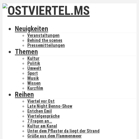
Neuigkeiten
Veranstaltungen
Behind the scenes
Pressemitteilungen
Themen
Kultur
Politik
Umwelt
Sport
Musik
Wissen
Kurzfilm
Reihen
Viertel vor Ost
Late Night Benno-Show
Entchen Emil
Viertelgespräche
7 Fragen an…
Kultur am Kanal
Unter dem Pflaster da liegt der Strand
Grüße aus dem Flammenmeer