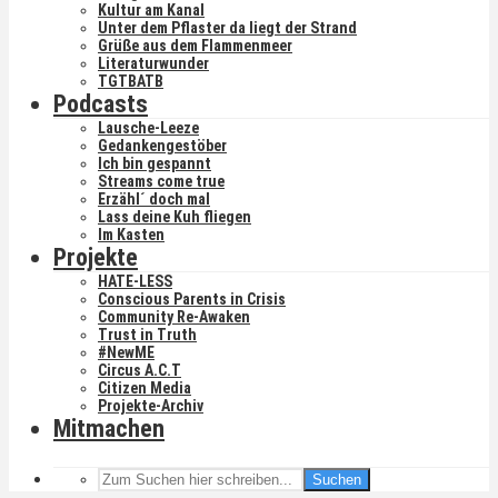
Kultur am Kanal
Unter dem Pflaster da liegt der Strand
Grüße aus dem Flammenmeer
Literaturwunder
TGTBATB
Podcasts
Lausche-Leeze
Gedankengestöber
Ich bin gespannt
Streams come true
Erzähl´ doch mal
Lass deine Kuh fliegen
Im Kasten
Projekte
HATE-LESS
Conscious Parents in Crisis
Community Re-Awaken
Trust in Truth
#NewME
Circus A.C.T
Citizen Media
Projekte-Archiv
Mitmachen
Suchen