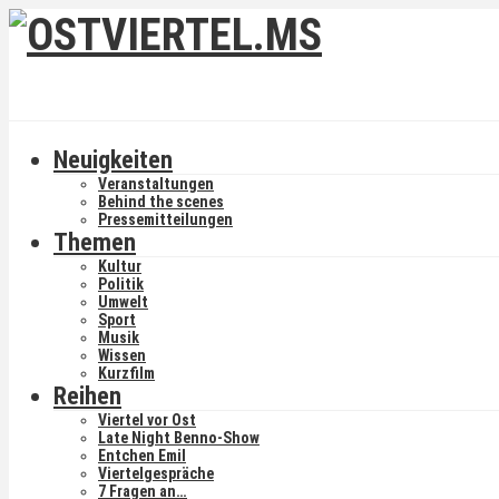
Neuigkeiten
Veranstaltungen
Behind the scenes
Pressemitteilungen
Themen
Kultur
Politik
Umwelt
Sport
Musik
Wissen
Kurzfilm
Reihen
Viertel vor Ost
Late Night Benno-Show
Entchen Emil
Viertelgespräche
7 Fragen an…