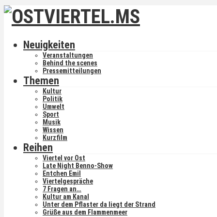
Neuigkeiten
Veranstaltungen
Behind the scenes
Pressemitteilungen
Themen
Kultur
Politik
Umwelt
Sport
Musik
Wissen
Kurzfilm
Reihen
Viertel vor Ost
Late Night Benno-Show
Entchen Emil
Viertelgespräche
7 Fragen an…
Kultur am Kanal
Unter dem Pflaster da liegt der Strand
Grüße aus dem Flammenmeer