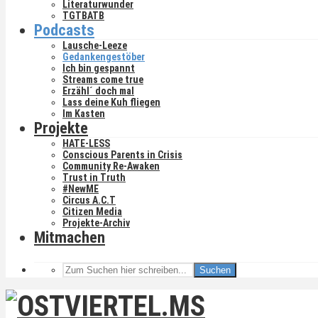
Literaturwunder
TGTBATB
Podcasts
Lausche-Leeze
Gedankengestöber
Ich bin gespannt
Streams come true
Erzähl´ doch mal
Lass deine Kuh fliegen
Im Kasten
Projekte
HATE-LESS
Conscious Parents in Crisis
Community Re-Awaken
Trust in Truth
#NewME
Circus A.C.T
Citizen Media
Projekte-Archiv
Mitmachen
Suchen