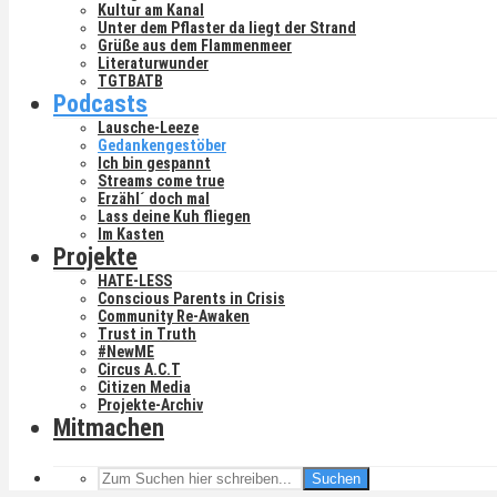
Kultur am Kanal
Unter dem Pflaster da liegt der Strand
Grüße aus dem Flammenmeer
Literaturwunder
TGTBATB
Podcasts
Lausche-Leeze
Gedankengestöber
Ich bin gespannt
Streams come true
Erzähl´ doch mal
Lass deine Kuh fliegen
Im Kasten
Projekte
HATE-LESS
Conscious Parents in Crisis
Community Re-Awaken
Trust in Truth
#NewME
Circus A.C.T
Citizen Media
Projekte-Archiv
Mitmachen
Suchen