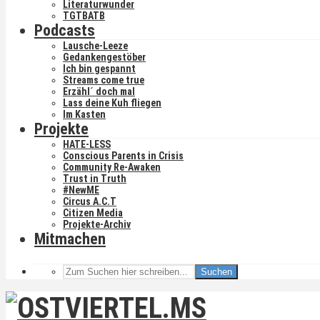
Literaturwunder
TGTBATB
Podcasts
Lausche-Leeze
Gedankengestöber
Ich bin gespannt
Streams come true
Erzähl´ doch mal
Lass deine Kuh fliegen
Im Kasten
Projekte
HATE-LESS
Conscious Parents in Crisis
Community Re-Awaken
Trust in Truth
#NewME
Circus A.C.T
Citizen Media
Projekte-Archiv
Mitmachen
Suchen