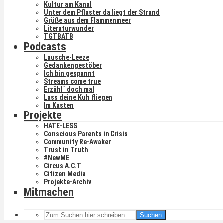
Kultur am Kanal
Unter dem Pflaster da liegt der Strand
Grüße aus dem Flammenmeer
Literaturwunder
TGTBATB
Podcasts
Lausche-Leeze
Gedankengestöber
Ich bin gespannt
Streams come true
Erzähl´ doch mal
Lass deine Kuh fliegen
Im Kasten
Projekte
HATE-LESS
Conscious Parents in Crisis
Community Re-Awaken
Trust in Truth
#NewME
Circus A.C.T
Citizen Media
Projekte-Archiv
Mitmachen
Suchen