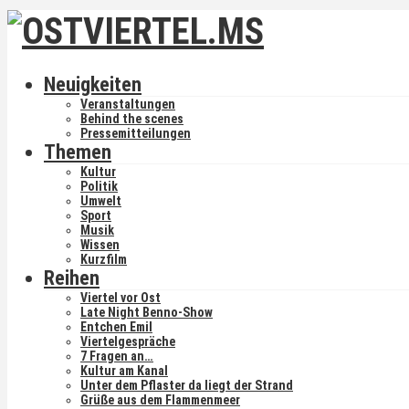
Neuigkeiten
Veranstaltungen
Behind the scenes
Pressemitteilungen
Themen
Kultur
Politik
Umwelt
Sport
Musik
Wissen
Kurzfilm
Reihen
Viertel vor Ost
Late Night Benno-Show
Entchen Emil
Viertelgespräche
7 Fragen an…
Kultur am Kanal
Unter dem Pflaster da liegt der Strand
Grüße aus dem Flammenmeer