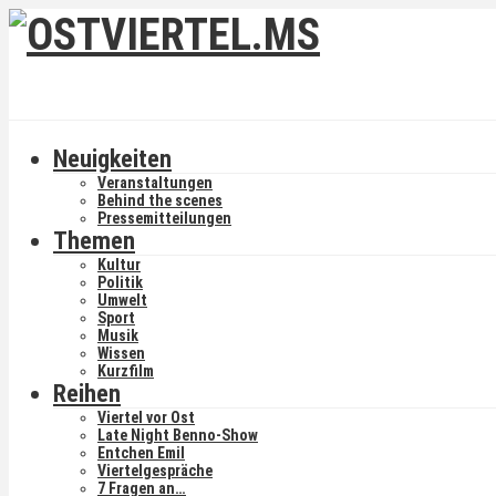
Neuigkeiten
Veranstaltungen
Behind the scenes
Pressemitteilungen
Themen
Kultur
Politik
Umwelt
Sport
Musik
Wissen
Kurzfilm
Reihen
Viertel vor Ost
Late Night Benno-Show
Entchen Emil
Viertelgespräche
7 Fragen an…