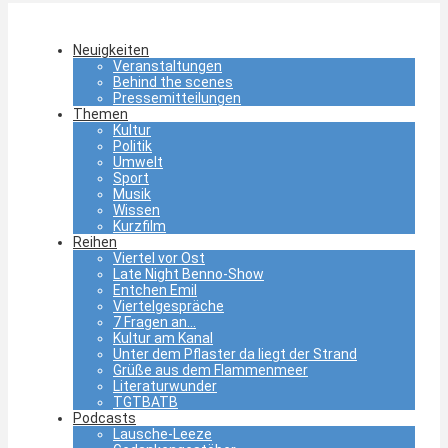
Neuigkeiten
Veranstaltungen
Behind the scenes
Pressemitteilungen
Themen
Kultur
Politik
Umwelt
Sport
Musik
Wissen
Kurzfilm
Reihen
Viertel vor Ost
Late Night Benno-Show
Entchen Emil
Viertelgespräche
7 Fragen an…
Kultur am Kanal
Unter dem Pflaster da liegt der Strand
Grüße aus dem Flammenmeer
Literaturwunder
TGTBATB
Podcasts
Lausche-Leeze