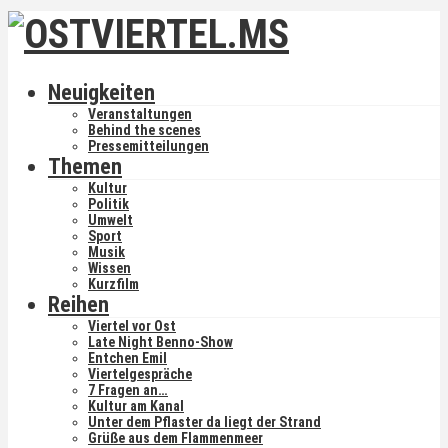
Neuigkeiten
Veranstaltungen
Behind the scenes
Pressemitteilungen
Themen
Kultur
Politik
Umwelt
Sport
Musik
Wissen
Kurzfilm
Reihen
Viertel vor Ost
Late Night Benno-Show
Entchen Emil
Viertelgespräche
7 Fragen an…
Kultur am Kanal
Unter dem Pflaster da liegt der Strand
Grüße aus dem Flammenmeer