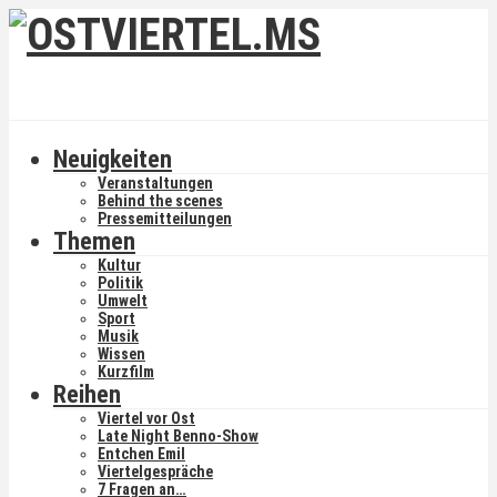
Neuigkeiten
Veranstaltungen
Behind the scenes
Pressemitteilungen
Themen
Kultur
Politik
Umwelt
Sport
Musik
Wissen
Kurzfilm
Reihen
Viertel vor Ost
Late Night Benno-Show
Entchen Emil
Viertelgespräche
7 Fragen an…