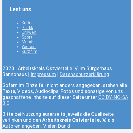
Lest uns
Kultur
Politik
Umwelt
Sport
Musik
Wissen
Kurzfilm
2023 | Arbeitskreis Ostviertel e. V. im Bürgerhaus
Bennohaus |
Impressum
|
Datenschutzerklärung
Sofern im Einzelfall nicht anders angegeben, stehen alle
Texte, Videos, Audioclips, Fotos und sonstige von uns
geschaffene Inhalte auf dieser Seite unter
CC BY-NC-SA
3.0
.
Bitte bei Nutzung eurerseits jeweils die Quellseite
verlinken und den
Arbeitskreis Ostviertel e. V.
als
Autoren angeben. Vielen Dank!