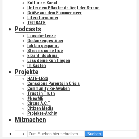
Kultur am Kanal
Unter dem Pflaster da liegt der Strand
Grüße aus dem Flammenmeer
Literaturwunder
TGTBATB
Podcasts
Lausche-Leeze
Gedankengestöber
Ich bin gespannt
Streams come true
Erzähl´ doch mal
Lass deine Kuh fliegen
Im Kasten
Projekte
HATE-LESS
Conscious Parents in Crisis
Community Re-Awaken
Trust in Truth
#NewME
Circus A.C.T
Citizen Media
Projekte-Archiv
Mitmachen
Suchen