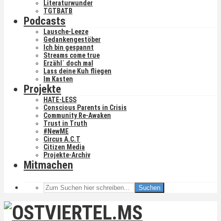
Literaturwunder
TGTBATB
Podcasts
Lausche-Leeze
Gedankengestöber
Ich bin gespannt
Streams come true
Erzähl´ doch mal
Lass deine Kuh fliegen
Im Kasten
Projekte
HATE-LESS
Conscious Parents in Crisis
Community Re-Awaken
Trust in Truth
#NewME
Circus A.C.T
Citizen Media
Projekte-Archiv
Mitmachen
Suchen