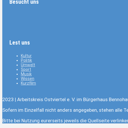
Besucht uns
Lest uns
Kultur
Politik
Umwelt
Sport
Musik
Wissen
Kurzfilm
2023 | Arbeitskreis Ostviertel e. V. im Bürgerhaus Bennoha
Sofern im Einzelfall nicht anders angegeben, stehen alle T
Bitte bei Nutzung eurerseits jeweils die Quellseite verlink