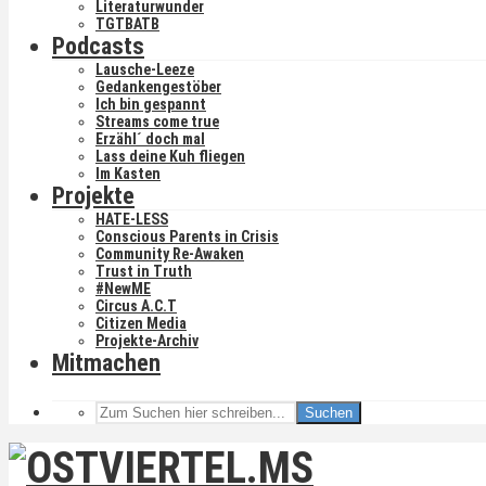
Literaturwunder
TGTBATB
Podcasts
Lausche-Leeze
Gedankengestöber
Ich bin gespannt
Streams come true
Erzähl´ doch mal
Lass deine Kuh fliegen
Im Kasten
Projekte
HATE-LESS
Conscious Parents in Crisis
Community Re-Awaken
Trust in Truth
#NewME
Circus A.C.T
Citizen Media
Projekte-Archiv
Mitmachen
Suchen