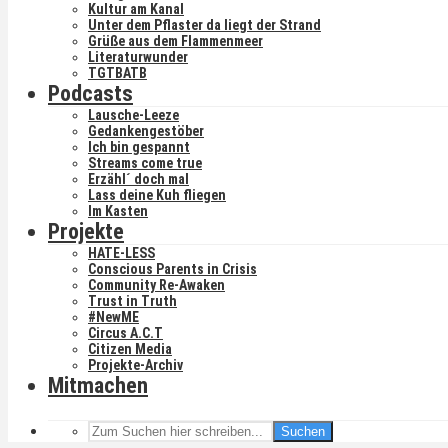
Kultur am Kanal
Unter dem Pflaster da liegt der Strand
Grüße aus dem Flammenmeer
Literaturwunder
TGTBATB
Podcasts
Lausche-Leeze
Gedankengestöber
Ich bin gespannt
Streams come true
Erzähl´ doch mal
Lass deine Kuh fliegen
Im Kasten
Projekte
HATE-LESS
Conscious Parents in Crisis
Community Re-Awaken
Trust in Truth
#NewME
Circus A.C.T
Citizen Media
Projekte-Archiv
Mitmachen
Suchen