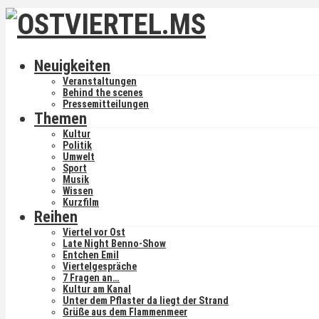
Neuigkeiten
Veranstaltungen
Behind the scenes
Pressemitteilungen
Themen
Kultur
Politik
Umwelt
Sport
Musik
Wissen
Kurzfilm
Reihen
Viertel vor Ost
Late Night Benno-Show
Entchen Emil
Viertelgespräche
7 Fragen an…
Kultur am Kanal
Unter dem Pflaster da liegt der Strand
Grüße aus dem Flammenmeer