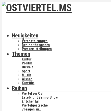
Neuigkeiten
Veranstaltungen
Behind the scenes
Pressemitteilungen
Themen
Kultur
Politik
Umwelt
Sport
Musik
Wissen
Kurzfilm
Reihen
Viertel vor Ost
Late Night Benno-Show
Entchen Emil
Viertelgespräche
7 Fragen an…