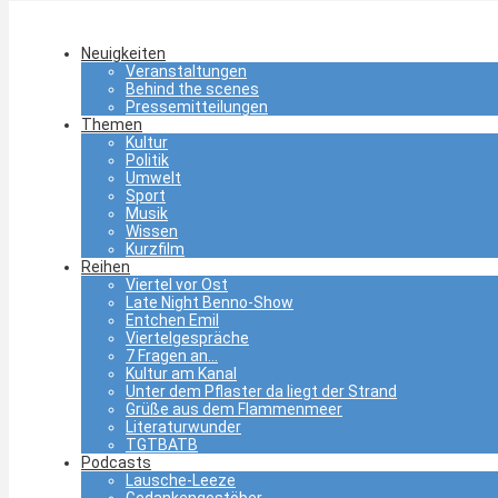
Neuigkeiten
Veranstaltungen
Behind the scenes
Pressemitteilungen
Themen
Kultur
Politik
Umwelt
Sport
Musik
Wissen
Kurzfilm
Reihen
Viertel vor Ost
Late Night Benno-Show
Entchen Emil
Viertelgespräche
7 Fragen an…
Kultur am Kanal
Unter dem Pflaster da liegt der Strand
Grüße aus dem Flammenmeer
Literaturwunder
TGTBATB
Podcasts
Lausche-Leeze