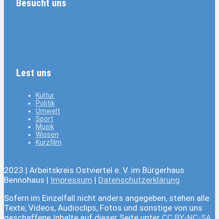
Besucht uns
Lest uns
Kultur
Politik
Umwelt
Sport
Musik
Wissen
Kurzfilm
2023 | Arbeitskreis Ostviertel e. V. im Bürgerhaus
Bennohaus |
Impressum
|
Datenschutzerklärung
Sofern im Einzelfall nicht anders angegeben, stehen alle
Texte, Videos, Audioclips, Fotos und sonstige von uns
geschaffene Inhalte auf dieser Seite unter
CC BY-NC-SA