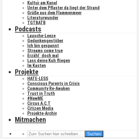
Kultur am Kanal
Unter dem Pflaster da liegt der Strand
Grüße aus dem Flammenmeer
Literaturwunder
TGTBATB
Podcasts
Lausche-Leeze
Gedankengestöber
Ich bin gespannt
Streams come true
Erzähl´ doch mal
Lass deine Kuh fliegen
Im Kasten
Projekte
HATE-LESS
Conscious Parents in Crisis
Community Re-Awaken
Trust in Truth
#NewME
Circus A.C.T
Citizen Media
Projekte-Archiv
Mitmachen
Suchen