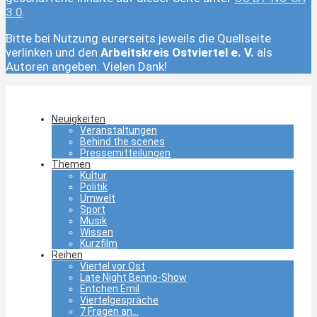
3.0
.
Bitte bei Nutzung eurerseits jeweils die Quellseite
verlinken und den
Arbeitskreis Ostviertel e. V.
als
Autoren angeben. Vielen Dank!
Neuigkeiten
Veranstaltungen
Behind the scenes
Pressemitteilungen
Themen
Kultur
Politik
Umwelt
Sport
Musik
Wissen
Kurzfilm
Reihen
Viertel vor Ost
Late Night Benno-Show
Entchen Emil
Viertelgespräche
7 Fragen an…