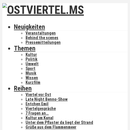
Neuigkeiten
Veranstaltungen
Behind the scenes
Pressemitteilungen
Themen
Kultur
Politik
Umwelt
Sport
Musik
Wissen
Kurzfilm
Reihen
Viertel vor Ost
Late Night Benno-Show
Entchen Emil
Viertelgespräche
7 Fragen an…
Kultur am Kanal
Unter dem Pflaster da liegt der Strand
Grüße aus dem Flammenmeer