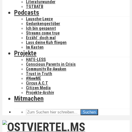
Literaturwunder
TGTBATB
Podcasts
Lausche-Leeze
Gedankengestöber
Ich bin gespannt
Streams come true
Erzähl´ doch mal
Lass deine Kuh fliegen
Im Kasten
Projekte
HATE-LESS
Conscious Parents in Crisis
Community Re-Awaken
Trust in Truth
#NewME
Circus A.C.T
Citizen Media
Projekte-Archiv
Mitmachen
Suchen