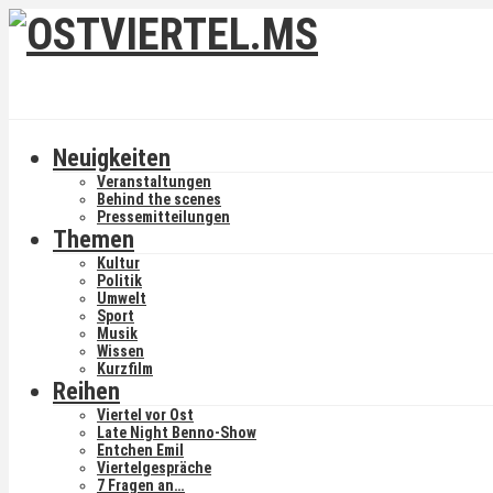
Neuigkeiten
Veranstaltungen
Behind the scenes
Pressemitteilungen
Themen
Kultur
Politik
Umwelt
Sport
Musik
Wissen
Kurzfilm
Reihen
Viertel vor Ost
Late Night Benno-Show
Entchen Emil
Viertelgespräche
7 Fragen an…