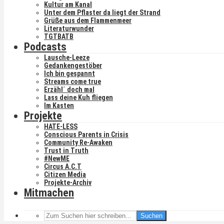
Kultur am Kanal
Unter dem Pflaster da liegt der Strand
Grüße aus dem Flammenmeer
Literaturwunder
TGTBATB
Podcasts
Lausche-Leeze
Gedankengestöber
Ich bin gespannt
Streams come true
Erzähl´ doch mal
Lass deine Kuh fliegen
Im Kasten
Projekte
HATE-LESS
Conscious Parents in Crisis
Community Re-Awaken
Trust in Truth
#NewME
Circus A.C.T
Citizen Media
Projekte-Archiv
Mitmachen
Suchen