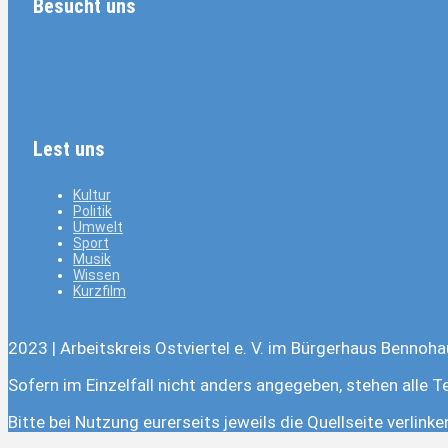
Besucht uns
Lest uns
Kultur
Politik
Umwelt
Sport
Musik
Wissen
Kurzfilm
2023 | Arbeitskreis Ostviertel e. V. im Bürgerhaus Bennoha
Sofern im Einzelfall nicht anders angegeben, stehen alle T
Bitte bei Nutzung eurerseits jeweils die Quellseite verlink