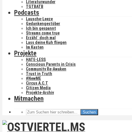
Literaturwunder
TGTBATB
Podcasts
Lausche-Leeze
Gedankengestöber
Ich bin gespannt
Streams come true
Erzähl´ doch mal
Lass deine Kuh fliegen
Im Kasten
Projekte
HATE-LESS
Conscious Parents in Crisis
Community Re-Awaken
Trust in Truth
#NewME
Circus A.C.T
Citizen Media
Projekte-Archiv
Mitmachen
Suchen