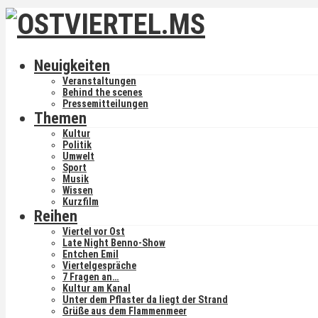
Neuigkeiten
Veranstaltungen
Behind the scenes
Pressemitteilungen
Themen
Kultur
Politik
Umwelt
Sport
Musik
Wissen
Kurzfilm
Reihen
Viertel vor Ost
Late Night Benno-Show
Entchen Emil
Viertelgespräche
7 Fragen an…
Kultur am Kanal
Unter dem Pflaster da liegt der Strand
Grüße aus dem Flammenmeer