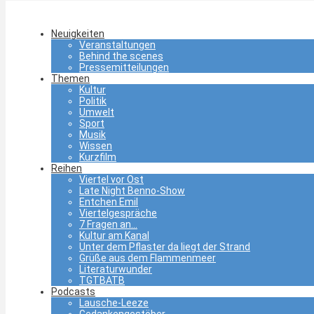
Neuigkeiten
Veranstaltungen
Behind the scenes
Pressemitteilungen
Themen
Kultur
Politik
Umwelt
Sport
Musik
Wissen
Kurzfilm
Reihen
Viertel vor Ost
Late Night Benno-Show
Entchen Emil
Viertelgespräche
7 Fragen an…
Kultur am Kanal
Unter dem Pflaster da liegt der Strand
Grüße aus dem Flammenmeer
Literaturwunder
TGTBATB
Podcasts
Lausche-Leeze