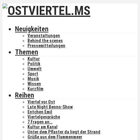
Neuigkeiten
Veranstaltungen
Behind the scenes
Pressemitteilungen
Themen
Kultur
Politik
Umwelt
Sport
Musik
Wissen
Kurzfilm
Reihen
Viertel vor Ost
Late Night Benno-Show
Entchen Emil
Viertelgespräche
7 Fragen an…
Kultur am Kanal
Unter dem Pflaster da liegt der Strand
Grüße aus dem Flammenmeer