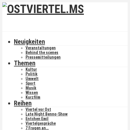
Neuigkeiten
Veranstaltungen
Behind the scenes
Pressemitteilungen
Themen
Kultur
Politik
Umwelt
Sport
Musik
Wissen
Kurzfilm
Reihen
Viertel vor Ost
Late Night Benno-Show
Entchen Emil
Viertelgespräche
7 Fragen an…