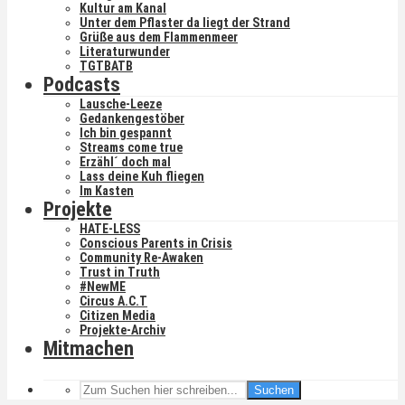
Kultur am Kanal
Unter dem Pflaster da liegt der Strand
Grüße aus dem Flammenmeer
Literaturwunder
TGTBATB
Podcasts
Lausche-Leeze
Gedankengestöber
Ich bin gespannt
Streams come true
Erzähl´ doch mal
Lass deine Kuh fliegen
Im Kasten
Projekte
HATE-LESS
Conscious Parents in Crisis
Community Re-Awaken
Trust in Truth
#NewME
Circus A.C.T
Citizen Media
Projekte-Archiv
Mitmachen
Suchen