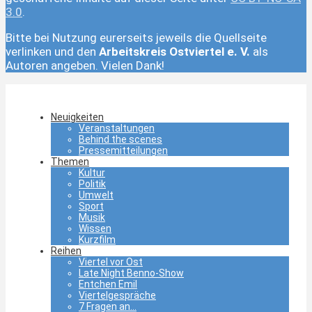
3.0
.
Bitte bei Nutzung eurerseits jeweils die Quellseite
verlinken und den
Arbeitskreis Ostviertel e. V.
als
Autoren angeben. Vielen Dank!
Neuigkeiten
Veranstaltungen
Behind the scenes
Pressemitteilungen
Themen
Kultur
Politik
Umwelt
Sport
Musik
Wissen
Kurzfilm
Reihen
Viertel vor Ost
Late Night Benno-Show
Entchen Emil
Viertelgespräche
7 Fragen an…