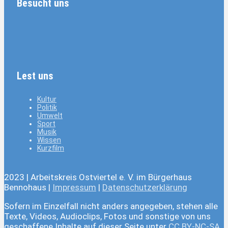
Besucht uns
Lest uns
Kultur
Politik
Umwelt
Sport
Musik
Wissen
Kurzfilm
2023 | Arbeitskreis Ostviertel e. V. im Bürgerhaus
Bennohaus |
Impressum
|
Datenschutzerklärung
Sofern im Einzelfall nicht anders angegeben, stehen alle
Texte, Videos, Audioclips, Fotos und sonstige von uns
geschaffene Inhalte auf dieser Seite unter
CC BY-NC-SA