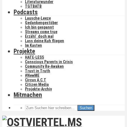
Literaturwunder
TGTBATB
Podcasts
Lausche-Leeze
Gedankengestöber
Ich bin gespannt
Streams come true
Erzähl´ doch mal
Lass deine Kuh fliegen
Im Kasten
Projekte
HATE-LESS
Conscious Parents in Crisis
Community Re-Awaken
Trust in Truth
#NewME
Circus A.C.T
Citizen Media
Projekte-Archiv
Mitmachen
Suchen