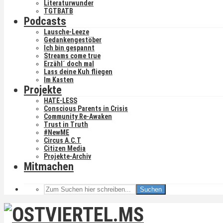
Literaturwunder
TGTBATB
Podcasts
Lausche-Leeze
Gedankengestöber
Ich bin gespannt
Streams come true
Erzähl´ doch mal
Lass deine Kuh fliegen
Im Kasten
Projekte
HATE-LESS
Conscious Parents in Crisis
Community Re-Awaken
Trust in Truth
#NewME
Circus A.C.T
Citizen Media
Projekte-Archiv
Mitmachen
Suchen