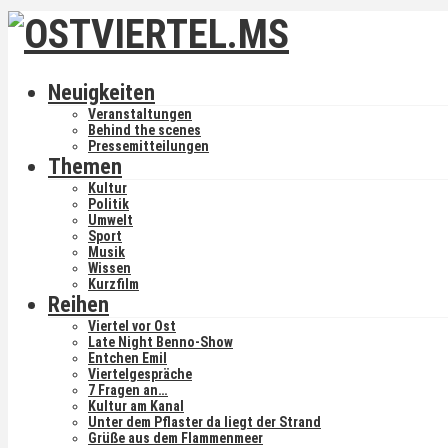
Neuigkeiten
Veranstaltungen
Behind the scenes
Pressemitteilungen
Themen
Kultur
Politik
Umwelt
Sport
Musik
Wissen
Kurzfilm
Reihen
Viertel vor Ost
Late Night Benno-Show
Entchen Emil
Viertelgespräche
7 Fragen an…
Kultur am Kanal
Unter dem Pflaster da liegt der Strand
Grüße aus dem Flammenmeer