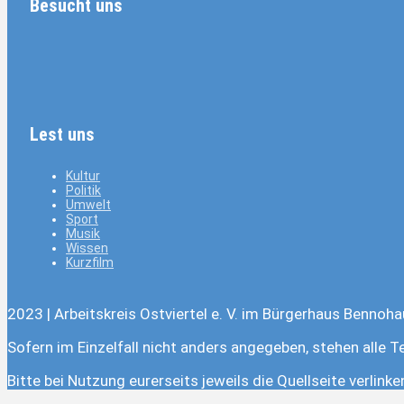
Besucht uns
Lest uns
Kultur
Politik
Umwelt
Sport
Musik
Wissen
Kurzfilm
2023 | Arbeitskreis Ostviertel e. V. im Bürgerhaus Bennoha
Sofern im Einzelfall nicht anders angegeben, stehen alle T
Bitte bei Nutzung eurerseits jeweils die Quellseite verlink