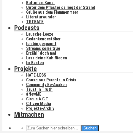
Kultur am Kanal
Unter dem Pflaster da liegt der Strand
Grüße aus dem Flammenmeer
Literaturwunder
TGTBATB
Podcasts
Lausche-Leeze
Gedankengestöber
Ich bin gespannt
Streams come true
Erzähl´ doch mal
Lass deine Kuh fliegen
Im Kasten
Projekte
HATE-LESS
Conscious Parents in Crisis
Community Re-Awaken
Trust in Truth
#NewME
Circus A.C.T
Citizen Media
Projekte-Archiv
Mitmachen
Suchen