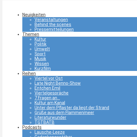
Neuigkeiten
Veranstaltungen
Behind the scenes
Pressemitteilungen
Themen
Kultur
Politik
Umwelt
Sport
Musik
Wissen
Kurzfilm
Reihen
Viertel vor Ost
Late Night Benno-Show
Entchen Emil
Viertelgespräche
7 Fragen an…
Kultur am Kanal
Unter dem Pflaster da liegt der Strand
Grüße aus dem Flammenmeer
Literaturwunder
TGTBATB
Podcasts
Lausche-Leeze