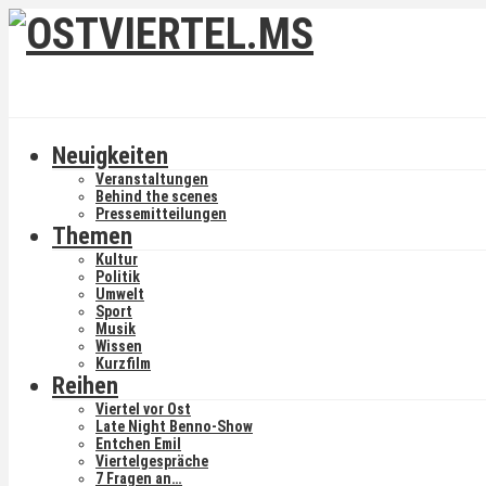
Neuigkeiten
Veranstaltungen
Behind the scenes
Pressemitteilungen
Themen
Kultur
Politik
Umwelt
Sport
Musik
Wissen
Kurzfilm
Reihen
Viertel vor Ost
Late Night Benno-Show
Entchen Emil
Viertelgespräche
7 Fragen an…