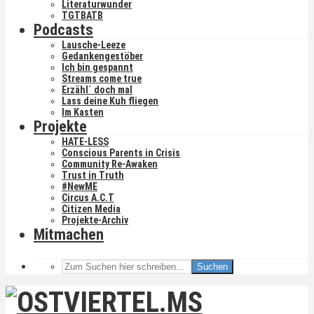
Literaturwunder
TGTBATB
Podcasts
Lausche-Leeze
Gedankengestöber
Ich bin gespannt
Streams come true
Erzähl´ doch mal
Lass deine Kuh fliegen
Im Kasten
Projekte
HATE-LESS
Conscious Parents in Crisis
Community Re-Awaken
Trust in Truth
#NewME
Circus A.C.T
Citizen Media
Projekte-Archiv
Mitmachen
Suchen