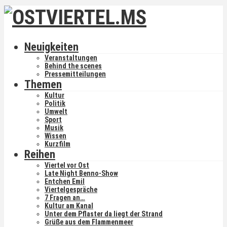
Neuigkeiten
Veranstaltungen
Behind the scenes
Pressemitteilungen
Themen
Kultur
Politik
Umwelt
Sport
Musik
Wissen
Kurzfilm
Reihen
Viertel vor Ost
Late Night Benno-Show
Entchen Emil
Viertelgespräche
7 Fragen an…
Kultur am Kanal
Unter dem Pflaster da liegt der Strand
Grüße aus dem Flammenmeer