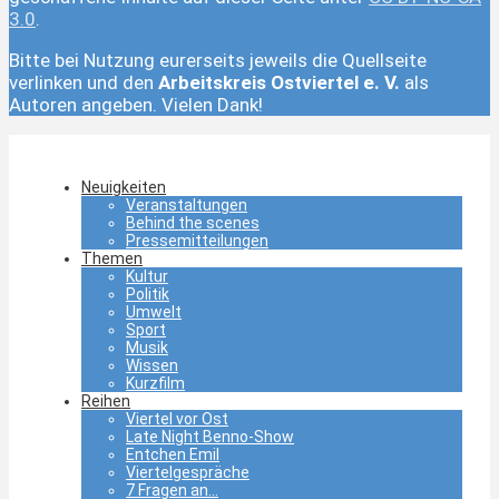
3.0
.
Bitte bei Nutzung eurerseits jeweils die Quellseite
verlinken und den
Arbeitskreis Ostviertel e. V.
als
Autoren angeben. Vielen Dank!
Neuigkeiten
Veranstaltungen
Behind the scenes
Pressemitteilungen
Themen
Kultur
Politik
Umwelt
Sport
Musik
Wissen
Kurzfilm
Reihen
Viertel vor Ost
Late Night Benno-Show
Entchen Emil
Viertelgespräche
7 Fragen an…