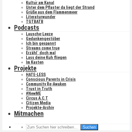
Kultur am Kanal
Unter dem Pflaster da liegt der Strand
Grüße aus dem Flammenmeer
Literaturwunder
TGTBATB
Podcasts
Lausche-Leeze
Gedankengestöber
Ich bin gespannt
Streams come true
Erzähl´ doch mal
Lass deine Kuh fliegen
Im Kasten
Projekte
HATE-LESS
Conscious Parents in Crisis
Community Re-Awaken
Trust in Truth
#NewME
Circus A.C.T
Citizen Media
Projekte-Archiv
Mitmachen
Suchen