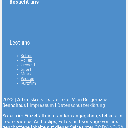
Besucht uns
Lest uns
Kultur
Politik
Umwelt
Sport
Musik
Wissen
Kurzfilm
2023 | Arbeitskreis Ostviertel e. V. im Bürgerhaus
Bennohaus |
Impressum
|
Datenschutzerklärung
Sofern im Einzelfall nicht anders angegeben, stehen alle
Texte, Videos, Audioclips, Fotos und sonstige von uns
geschaffene Inhalte auf dieser Seite unter
CC BY-NC-SA