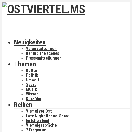
Neuigkeiten
Veranstaltungen
Behind the scenes
Pressemitteilungen
Themen
Kultur
Politik
Umwelt
Sport
Musik
Wissen
Kurzfilm
Reihen
Viertel vor Ost
Late Night Benno-Show
Entchen Emil
Viertelgespräche
7 Fragen an…