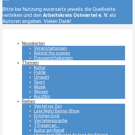
Bitte bei Nutzung eurerseits jeweils die Quellseite
verlinken und den
Arbeitskreis Ostviertel e. V.
als
Autoren angeben. Vielen Dank!
Neuigkeiten
Veranstaltungen
Behind the scenes
Pressemitteilungen
Themen
Kultur
Politik
Umwelt
Sport
Musik
Wissen
Kurzfilm
Reihen
Viertel vor Ost
Late Night Benno-Show
Entchen Emil
Viertelgespräche
7 Fragen an…
Kultur am Kanal