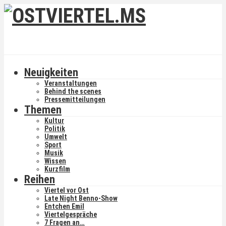
Neuigkeiten
Veranstaltungen
Behind the scenes
Pressemitteilungen
Themen
Kultur
Politik
Umwelt
Sport
Musik
Wissen
Kurzfilm
Reihen
Viertel vor Ost
Late Night Benno-Show
Entchen Emil
Viertelgespräche
7 Fragen an…