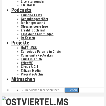
Literaturwunder
TGTBATB
Podcasts
Lausche-Leeze
Gedankengestöber
Ich bin gespannt
Streams come true
Erzähl´ doch mal
Lass deine Kuh fliegen
Im Kasten
Projekte
HATE-LESS
Conscious Parents in Crisis
Community Re-Awaken
Trust in Truth
#NewME
Circus A.C.T
Citizen Media
Projekte-Archiv
Mitmachen
Suchen