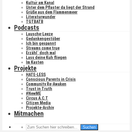
Kultur am Kanal
Unter dem Pflaster da liegt der Strand
Grüße aus dem Flammenmeer
Literaturwunder
TGTBATB
Podcasts
Lausche-Leeze
Gedankengestöber
Ich bin gespannt
Streams come true
Erzähl´ doch mal
Lass deine Kuh fliegen
Im Kasten
Projekte
HATE-LESS
Conscious Parents in Crisis
Community Re-Awaken
Trust in Truth
#NewME
Circus A.C.T
Citizen Media
Projekte-Archiv
Mitmachen
Suchen