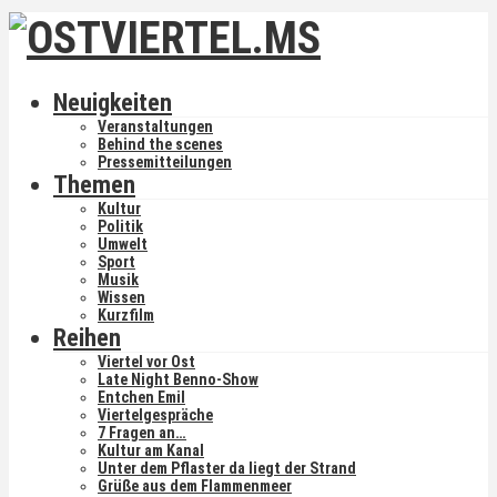
Neuigkeiten
Veranstaltungen
Behind the scenes
Pressemitteilungen
Themen
Kultur
Politik
Umwelt
Sport
Musik
Wissen
Kurzfilm
Reihen
Viertel vor Ost
Late Night Benno-Show
Entchen Emil
Viertelgespräche
7 Fragen an…
Kultur am Kanal
Unter dem Pflaster da liegt der Strand
Grüße aus dem Flammenmeer