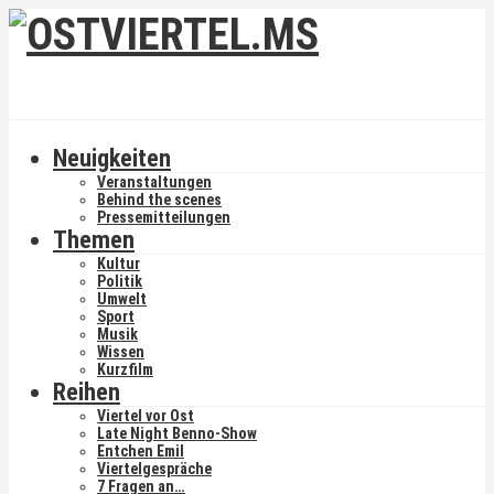
Neuigkeiten
Veranstaltungen
Behind the scenes
Pressemitteilungen
Themen
Kultur
Politik
Umwelt
Sport
Musik
Wissen
Kurzfilm
Reihen
Viertel vor Ost
Late Night Benno-Show
Entchen Emil
Viertelgespräche
7 Fragen an…