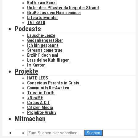
Kultur am Kanal
Unter dem Pflaster da liegt der Strand
Grüße aus dem Flammenmeer
Literaturwunder
TGTBATB
Podcasts
Lausche-Leeze
Gedankengestöber
Ich bin gespannt
Streams come true
Erzähl´ doch mal
Lass deine Kuh fliegen
Im Kasten
Projekte
HATE-LESS
Conscious Parents in Crisis
Community Re-Awaken
Trust in Truth
#NewME
Circus A.C.T
Citizen Media
Projekte-Archiv
Mitmachen
Suchen