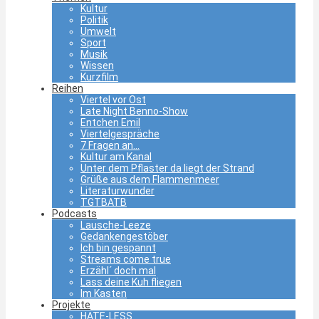
Kultur
Politik
Umwelt
Sport
Musik
Wissen
Kurzfilm
Reihen
Viertel vor Ost
Late Night Benno-Show
Entchen Emil
Viertelgespräche
7 Fragen an…
Kultur am Kanal
Unter dem Pflaster da liegt der Strand
Grüße aus dem Flammenmeer
Literaturwunder
TGTBATB
Podcasts
Lausche-Leeze
Gedankengestöber
Ich bin gespannt
Streams come true
Erzähl´ doch mal
Lass deine Kuh fliegen
Im Kasten
Projekte
HATE-LESS