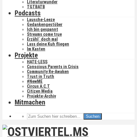
Literaturwunder
TGTBATB
Podcasts
Lausche-Leeze
Gedankengestöber
Ich bin gespannt
Streams come true
Erzähl´ doch mal
Lass deine Kuh fliegen
Im Kasten
Projekte
HATE-LESS
Conscious Parents in Crisis
Community Re-Awaken
Trust in Truth
#NewME
Circus A.C.T
Citizen Media
Projekte-Archiv
Mitmachen
Suchen