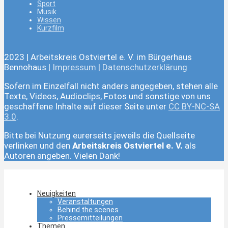
Sport
Musik
Wissen
Kurzfilm
2023 | Arbeitskreis Ostviertel e. V. im Bürgerhaus
Bennohaus |
Impressum
|
Datenschutzerklärung
Sofern im Einzelfall nicht anders angegeben, stehen alle
Texte, Videos, Audioclips, Fotos und sonstige von uns
geschaffene Inhalte auf dieser Seite unter
CC BY-NC-SA
3.0
.
Bitte bei Nutzung eurerseits jeweils die Quellseite
verlinken und den
Arbeitskreis Ostviertel e. V.
als
Autoren angeben. Vielen Dank!
Neuigkeiten
Veranstaltungen
Behind the scenes
Pressemitteilungen
Themen