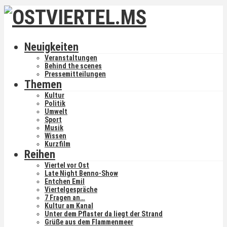
Neuigkeiten
Veranstaltungen
Behind the scenes
Pressemitteilungen
Themen
Kultur
Politik
Umwelt
Sport
Musik
Wissen
Kurzfilm
Reihen
Viertel vor Ost
Late Night Benno-Show
Entchen Emil
Viertelgespräche
7 Fragen an…
Kultur am Kanal
Unter dem Pflaster da liegt der Strand
Grüße aus dem Flammenmeer