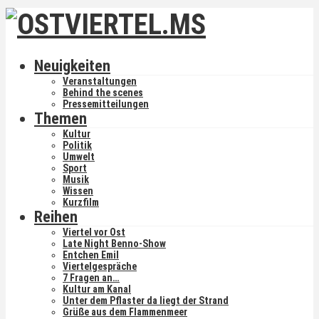
Neuigkeiten
Veranstaltungen
Behind the scenes
Pressemitteilungen
Themen
Kultur
Politik
Umwelt
Sport
Musik
Wissen
Kurzfilm
Reihen
Viertel vor Ost
Late Night Benno-Show
Entchen Emil
Viertelgespräche
7 Fragen an…
Kultur am Kanal
Unter dem Pflaster da liegt der Strand
Grüße aus dem Flammenmeer