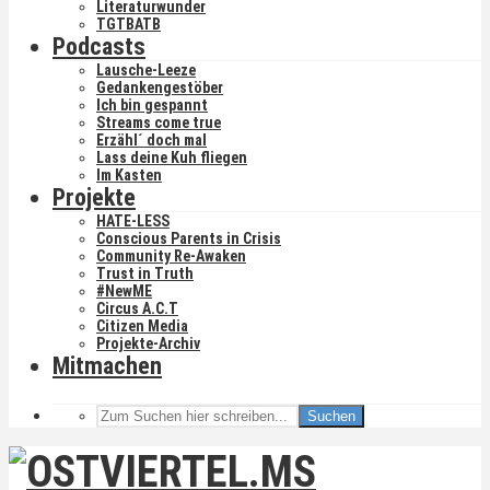
Literaturwunder
TGTBATB
Podcasts
Lausche-Leeze
Gedankengestöber
Ich bin gespannt
Streams come true
Erzähl´ doch mal
Lass deine Kuh fliegen
Im Kasten
Projekte
HATE-LESS
Conscious Parents in Crisis
Community Re-Awaken
Trust in Truth
#NewME
Circus A.C.T
Citizen Media
Projekte-Archiv
Mitmachen
Suchen