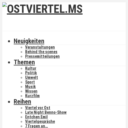
Neuigkeiten
Veranstaltungen
Behind the scenes
Pressemitteilungen
Themen
Kultur
Politik
Umwelt
Sport
Musik
Wissen
Kurzfilm
Reihen
Viertel vor Ost
Late Night Benno-Show
Entchen Emil
Viertelgespräche
7 Fragen an…