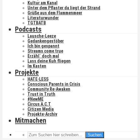
Kultur am Kanal
Unter dem Pflaster da liegt der Strand
Grüße aus dem Flammenmeer
Literaturwunder
TGTBATB
Podcasts
Lausche-Leeze
Gedankengestöber
Ich bin gespannt
Streams come true
Erzähl´ doch mal
Lass deine Kuh fliegen
Im Kasten
Projekte
HATE-LESS
Conscious Parents in Crisis
Community Re-Awaken
Trust in Truth
#NewME
Circus A.C.T
Citizen Media
Projekte-Archiv
Mitmachen
Suchen