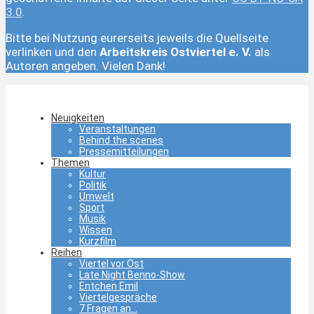
3.0
.
Bitte bei Nutzung eurerseits jeweils die Quellseite
verlinken und den
Arbeitskreis Ostviertel e. V.
als
Autoren angeben. Vielen Dank!
Neuigkeiten
Veranstaltungen
Behind the scenes
Pressemitteilungen
Themen
Kultur
Politik
Umwelt
Sport
Musik
Wissen
Kurzfilm
Reihen
Viertel vor Ost
Late Night Benno-Show
Entchen Emil
Viertelgespräche
7 Fragen an…