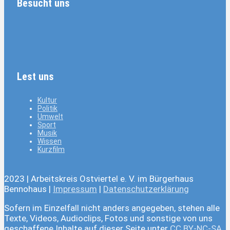
Besucht uns
Lest uns
Kultur
Politik
Umwelt
Sport
Musik
Wissen
Kurzfilm
2023 | Arbeitskreis Ostviertel e. V. im Bürgerhaus
Bennohaus |
Impressum
|
Datenschutzerklärung
Sofern im Einzelfall nicht anders angegeben, stehen alle
Texte, Videos, Audioclips, Fotos und sonstige von uns
geschaffene Inhalte auf dieser Seite unter
CC BY-NC-SA