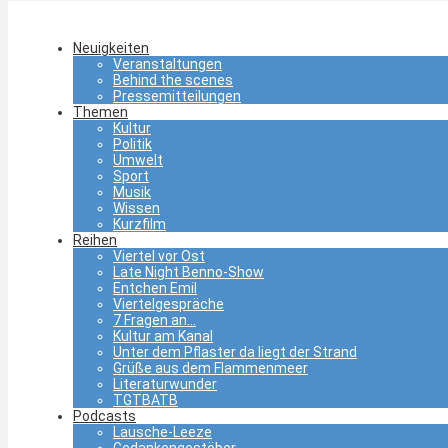
Neuigkeiten
Veranstaltungen
Behind the scenes
Pressemitteilungen
Themen
Kultur
Politik
Umwelt
Sport
Musik
Wissen
Kurzfilm
Reihen
Viertel vor Ost
Late Night Benno-Show
Entchen Emil
Viertelgespräche
7 Fragen an…
Kultur am Kanal
Unter dem Pflaster da liegt der Strand
Grüße aus dem Flammenmeer
Literaturwunder
TGTBATB
Podcasts
Lausche-Leeze