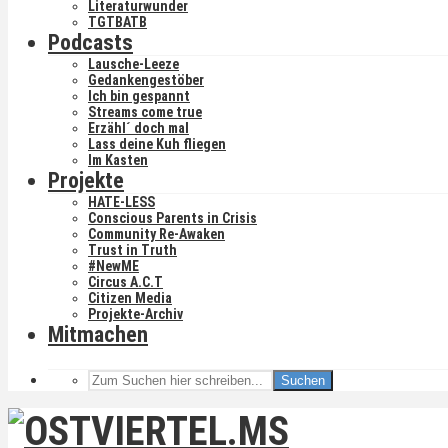
Literaturwunder
TGTBATB
Podcasts
Lausche-Leeze
Gedankengestöber
Ich bin gespannt
Streams come true
Erzähl´ doch mal
Lass deine Kuh fliegen
Im Kasten
Projekte
HATE-LESS
Conscious Parents in Crisis
Community Re-Awaken
Trust in Truth
#NewME
Circus A.C.T
Citizen Media
Projekte-Archiv
Mitmachen
Suchen