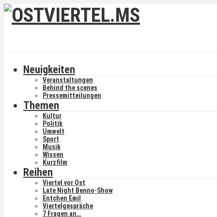
Neuigkeiten
Veranstaltungen
Behind the scenes
Pressemitteilungen
Themen
Kultur
Politik
Umwelt
Sport
Musik
Wissen
Kurzfilm
Reihen
Viertel vor Ost
Late Night Benno-Show
Entchen Emil
Viertelgespräche
7 Fragen an…