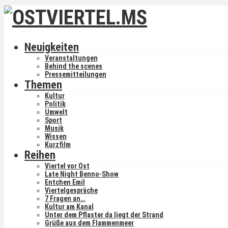
Neuigkeiten
Veranstaltungen
Behind the scenes
Pressemitteilungen
Themen
Kultur
Politik
Umwelt
Sport
Musik
Wissen
Kurzfilm
Reihen
Viertel vor Ost
Late Night Benno-Show
Entchen Emil
Viertelgespräche
7 Fragen an…
Kultur am Kanal
Unter dem Pflaster da liegt der Strand
Grüße aus dem Flammenmeer