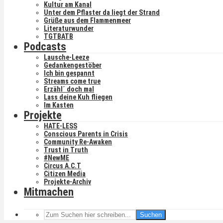
Kultur am Kanal
Unter dem Pflaster da liegt der Strand
Grüße aus dem Flammenmeer
Literaturwunder
TGTBATB
Podcasts
Lausche-Leeze
Gedankengestöber
Ich bin gespannt
Streams come true
Erzähl´ doch mal
Lass deine Kuh fliegen
Im Kasten
Projekte
HATE-LESS
Conscious Parents in Crisis
Community Re-Awaken
Trust in Truth
#NewME
Circus A.C.T
Citizen Media
Projekte-Archiv
Mitmachen
Suchen