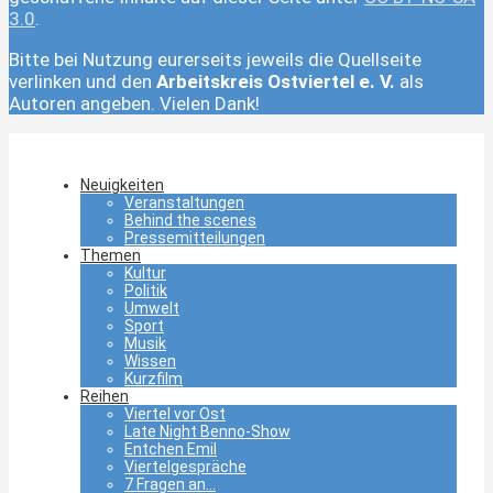
3.0
.
Bitte bei Nutzung eurerseits jeweils die Quellseite
verlinken und den
Arbeitskreis Ostviertel e. V.
als
Autoren angeben. Vielen Dank!
Neuigkeiten
Veranstaltungen
Behind the scenes
Pressemitteilungen
Themen
Kultur
Politik
Umwelt
Sport
Musik
Wissen
Kurzfilm
Reihen
Viertel vor Ost
Late Night Benno-Show
Entchen Emil
Viertelgespräche
7 Fragen an…