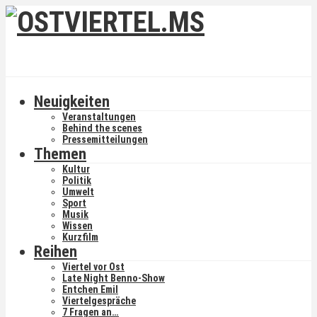
Neuigkeiten
Veranstaltungen
Behind the scenes
Pressemitteilungen
Themen
Kultur
Politik
Umwelt
Sport
Musik
Wissen
Kurzfilm
Reihen
Viertel vor Ost
Late Night Benno-Show
Entchen Emil
Viertelgespräche
7 Fragen an…