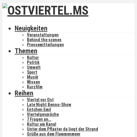
Neuigkeiten
Veranstaltungen
Behind the scenes
Pressemitteilungen
Themen
Kultur
Politik
Umwelt
Sport
Musik
Wissen
Kurzfilm
Reihen
Viertel vor Ost
Late Night Benno-Show
Entchen Emil
Viertelgespräche
7 Fragen an…
Kultur am Kanal
Unter dem Pflaster da liegt der Strand
Grüße aus dem Flammenmeer