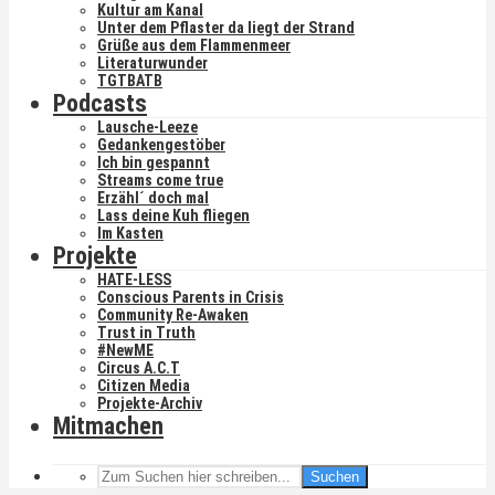
Kultur am Kanal
Unter dem Pflaster da liegt der Strand
Grüße aus dem Flammenmeer
Literaturwunder
TGTBATB
Podcasts
Lausche-Leeze
Gedankengestöber
Ich bin gespannt
Streams come true
Erzähl´ doch mal
Lass deine Kuh fliegen
Im Kasten
Projekte
HATE-LESS
Conscious Parents in Crisis
Community Re-Awaken
Trust in Truth
#NewME
Circus A.C.T
Citizen Media
Projekte-Archiv
Mitmachen
Suchen