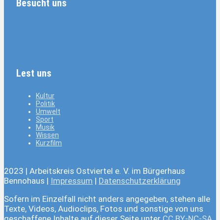
Besucht uns
Lest uns
Kultur
Politik
Umwelt
Sport
Musik
Wissen
Kurzfilm
2023 | Arbeitskreis Ostviertel e. V. im Bürgerhaus
Bennohaus |
Impressum
|
Datenschutzerklärung
Sofern im Einzelfall nicht anders angegeben, stehen alle
Texte, Videos, Audioclips, Fotos und sonstige von uns
geschaffene Inhalte auf dieser Seite unter
CC BY-NC-SA