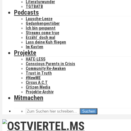
Literaturwunder
TGTBATB
Podcasts
Lausche-Leeze
Gedankengestöber
Ich bin gespannt
Streams come true
Erzähl´ doch mal
Lass deine Kuh fliegen
Im Kasten
Projekte
HATE-LESS
Conscious Parents in Crisis
Community Re-Awaken
Trust in Truth
#NewME
Circus A.C.T
Citizen Media
Projekte-Archiv
Mitmachen
Suchen