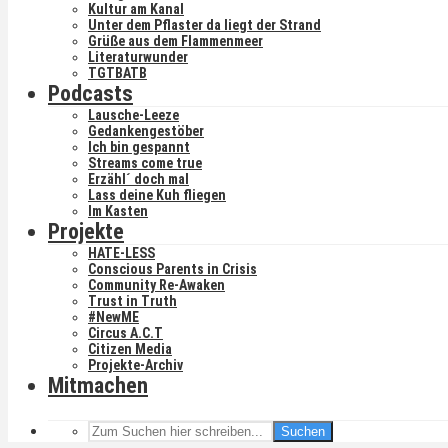
Kultur am Kanal
Unter dem Pflaster da liegt der Strand
Grüße aus dem Flammenmeer
Literaturwunder
TGTBATB
Podcasts
Lausche-Leeze
Gedankengestöber
Ich bin gespannt
Streams come true
Erzähl´ doch mal
Lass deine Kuh fliegen
Im Kasten
Projekte
HATE-LESS
Conscious Parents in Crisis
Community Re-Awaken
Trust in Truth
#NewME
Circus A.C.T
Citizen Media
Projekte-Archiv
Mitmachen
Suchen