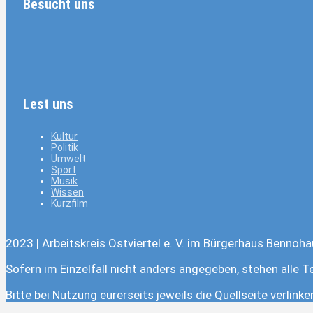
Besucht uns
Lest uns
Kultur
Politik
Umwelt
Sport
Musik
Wissen
Kurzfilm
2023 | Arbeitskreis Ostviertel e. V. im Bürgerhaus Bennoha
Sofern im Einzelfall nicht anders angegeben, stehen alle T
Bitte bei Nutzung eurerseits jeweils die Quellseite verlink