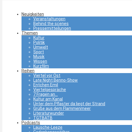
Neuigkeiten
Veranstaltungen
Behind the scenes
Pressemitteilungen
Themen
Kultur
Politik
Umwelt
Sport
Musik
Wissen
Kurzfilm
Reihen
Viertel vor Ost
Late Night Benno-Show
Entchen Emil
Viertelgespräche
7 Fragen an…
Kultur am Kanal
Unter dem Pflaster da liegt der Strand
Grüße aus dem Flammenmeer
Literaturwunder
TGTBATB
Podcasts
Lausche-Leeze