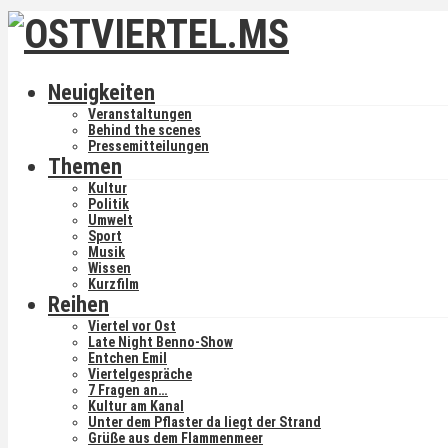
Neuigkeiten
Veranstaltungen
Behind the scenes
Pressemitteilungen
Themen
Kultur
Politik
Umwelt
Sport
Musik
Wissen
Kurzfilm
Reihen
Viertel vor Ost
Late Night Benno-Show
Entchen Emil
Viertelgespräche
7 Fragen an…
Kultur am Kanal
Unter dem Pflaster da liegt der Strand
Grüße aus dem Flammenmeer