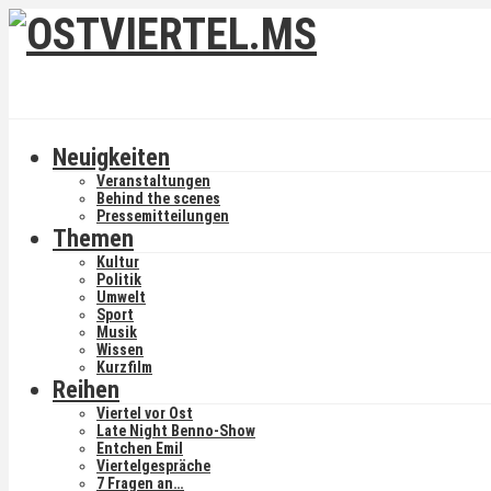
Neuigkeiten
Veranstaltungen
Behind the scenes
Pressemitteilungen
Themen
Kultur
Politik
Umwelt
Sport
Musik
Wissen
Kurzfilm
Reihen
Viertel vor Ost
Late Night Benno-Show
Entchen Emil
Viertelgespräche
7 Fragen an…