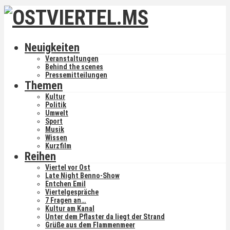
Neuigkeiten
Veranstaltungen
Behind the scenes
Pressemitteilungen
Themen
Kultur
Politik
Umwelt
Sport
Musik
Wissen
Kurzfilm
Reihen
Viertel vor Ost
Late Night Benno-Show
Entchen Emil
Viertelgespräche
7 Fragen an…
Kultur am Kanal
Unter dem Pflaster da liegt der Strand
Grüße aus dem Flammenmeer