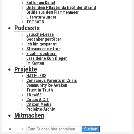
Kultur am Kanal
Unter dem Pflaster da liegt der Strand
Grüße aus dem Flammenmeer
Literaturwunder
TGTBATB
Podcasts
Lausche-Leeze
Gedankengestöber
Ich bin gespannt
Streams come true
Erzähl´ doch mal
Lass deine Kuh fliegen
Im Kasten
Projekte
HATE-LESS
Conscious Parents in Crisis
Community Re-Awaken
Trust in Truth
#NewME
Circus A.C.T
Citizen Media
Projekte-Archiv
Mitmachen
Suchen