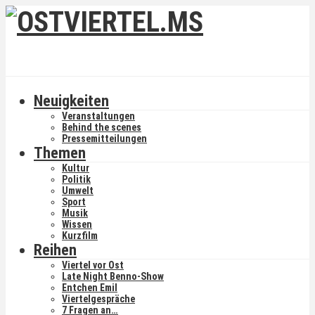
Neuigkeiten
Veranstaltungen
Behind the scenes
Pressemitteilungen
Themen
Kultur
Politik
Umwelt
Sport
Musik
Wissen
Kurzfilm
Reihen
Viertel vor Ost
Late Night Benno-Show
Entchen Emil
Viertelgespräche
7 Fragen an…