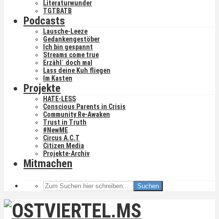
Literaturwunder
TGTBATB
Podcasts
Lausche-Leeze
Gedankengestöber
Ich bin gespannt
Streams come true
Erzähl´ doch mal
Lass deine Kuh fliegen
Im Kasten
Projekte
HATE-LESS
Conscious Parents in Crisis
Community Re-Awaken
Trust in Truth
#NewME
Circus A.C.T
Citizen Media
Projekte-Archiv
Mitmachen
Suchen