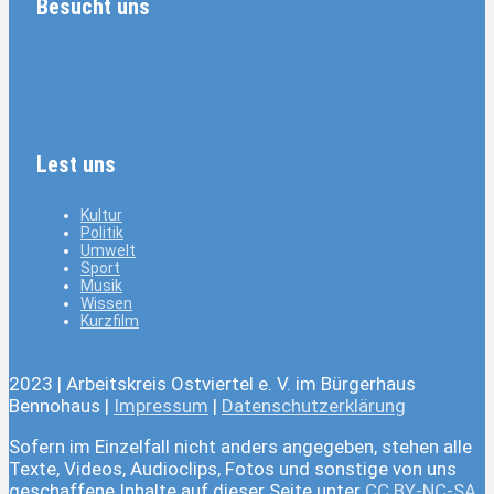
Besucht uns
Lest uns
Kultur
Politik
Umwelt
Sport
Musik
Wissen
Kurzfilm
2023 | Arbeitskreis Ostviertel e. V. im Bürgerhaus
Bennohaus |
Impressum
|
Datenschutzerklärung
Sofern im Einzelfall nicht anders angegeben, stehen alle
Texte, Videos, Audioclips, Fotos und sonstige von uns
geschaffene Inhalte auf dieser Seite unter
CC BY-NC-SA