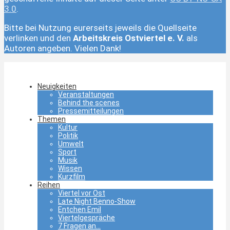
3.0
.
Bitte bei Nutzung eurerseits jeweils die Quellseite
verlinken und den
Arbeitskreis Ostviertel e. V.
als
Autoren angeben. Vielen Dank!
Neuigkeiten
Veranstaltungen
Behind the scenes
Pressemitteilungen
Themen
Kultur
Politik
Umwelt
Sport
Musik
Wissen
Kurzfilm
Reihen
Viertel vor Ost
Late Night Benno-Show
Entchen Emil
Viertelgespräche
7 Fragen an…