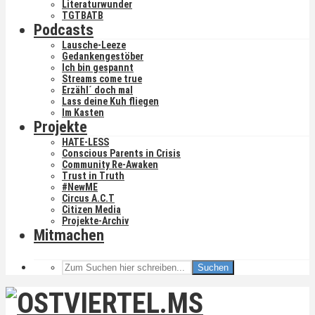
Literaturwunder
TGTBATB
Podcasts
Lausche-Leeze
Gedankengestöber
Ich bin gespannt
Streams come true
Erzähl´ doch mal
Lass deine Kuh fliegen
Im Kasten
Projekte
HATE-LESS
Conscious Parents in Crisis
Community Re-Awaken
Trust in Truth
#NewME
Circus A.C.T
Citizen Media
Projekte-Archiv
Mitmachen
Suchen