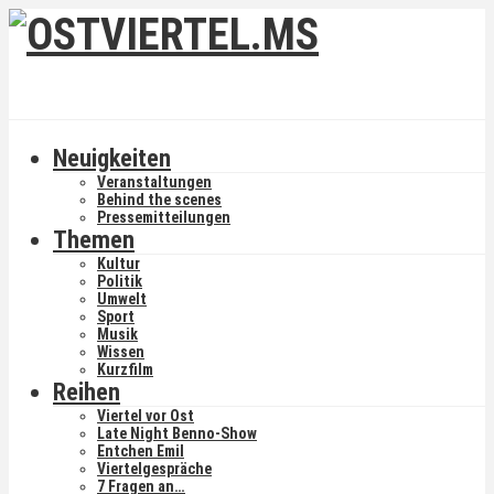
Neuigkeiten
Veranstaltungen
Behind the scenes
Pressemitteilungen
Themen
Kultur
Politik
Umwelt
Sport
Musik
Wissen
Kurzfilm
Reihen
Viertel vor Ost
Late Night Benno-Show
Entchen Emil
Viertelgespräche
7 Fragen an…