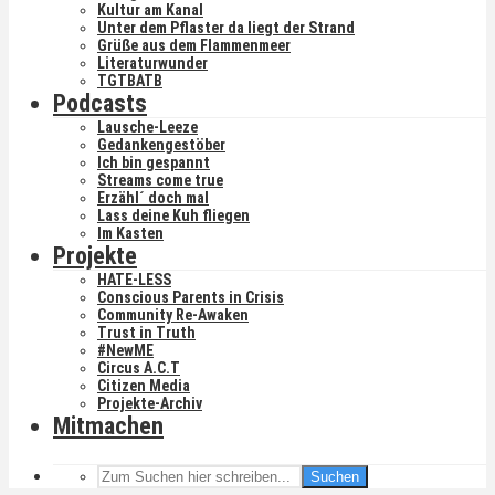
Kultur am Kanal
Unter dem Pflaster da liegt der Strand
Grüße aus dem Flammenmeer
Literaturwunder
TGTBATB
Podcasts
Lausche-Leeze
Gedankengestöber
Ich bin gespannt
Streams come true
Erzähl´ doch mal
Lass deine Kuh fliegen
Im Kasten
Projekte
HATE-LESS
Conscious Parents in Crisis
Community Re-Awaken
Trust in Truth
#NewME
Circus A.C.T
Citizen Media
Projekte-Archiv
Mitmachen
Suchen