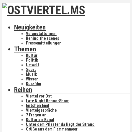
Neuigkeiten
Veranstaltungen
Behind the scenes
Pressemitteilungen
Themen
Kultur
Politik
Umwelt
Sport
Musik
Wissen
Kurzfilm
Reihen
Viertel vor Ost
Late Night Benno-Show
Entchen Emil
Viertelgespräche
7 Fragen an…
Kultur am Kanal
Unter dem Pflaster da liegt der Strand
Grüße aus dem Flammenmeer