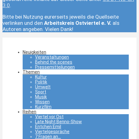
3.0
.
Bitte bei Nutzung eurerseits jeweils die Quellseite
verlinken und den
Arbeitskreis Ostviertel e. V.
als
Autoren angeben. Vielen Dank!
Neuigkeiten
Veranstaltungen
Behind the scenes
Pressemitteilungen
Themen
Kultur
Politik
Umwelt
Sport
Musik
Wissen
Kurzfilm
Reihen
Viertel vor Ost
Late Night Benno-Show
Entchen Emil
Viertelgespräche
7 Fragen an…