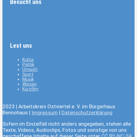
Besucht uns
Lest uns
Kultur
Politik
Umwelt
Sport
Musik
Wissen
Kurzfilm
2023 | Arbeitskreis Ostviertel e. V. im Bürgerhaus
Bennohaus |
Impressum
|
Datenschutzerklärung
Sofern im Einzelfall nicht anders angegeben, stehen alle
Texte, Videos, Audioclips, Fotos und sonstige von uns
geschaffene Inhalte auf dieser Seite unter
CC BY-NC-SA