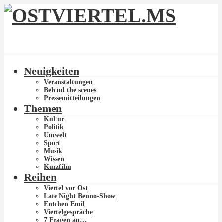
Neuigkeiten
Veranstaltungen
Behind the scenes
Pressemitteilungen
Themen
Kultur
Politik
Umwelt
Sport
Musik
Wissen
Kurzfilm
Reihen
Viertel vor Ost
Late Night Benno-Show
Entchen Emil
Viertelgespräche
7 Fragen an…