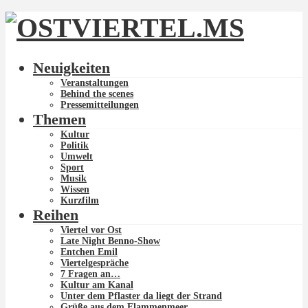
Neuigkeiten
Veranstaltungen
Behind the scenes
Pressemitteilungen
Themen
Kultur
Politik
Umwelt
Sport
Musik
Wissen
Kurzfilm
Reihen
Viertel vor Ost
Late Night Benno-Show
Entchen Emil
Viertelgespräche
7 Fragen an…
Kultur am Kanal
Unter dem Pflaster da liegt der Strand
Grüße aus dem Flammenmeer