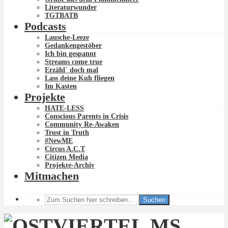
Literaturwunder
TGTBATB
Podcasts
Lausche-Leeze
Gedankengestöber
Ich bin gespannt
Streams come true
Erzähl´ doch mal
Lass deine Kuh fliegen
Im Kasten
Projekte
HATE-LESS
Conscious Parents in Crisis
Community Re-Awaken
Trust in Truth
#NewME
Circus A.C.T
Citizen Media
Projekte-Archiv
Mitmachen
Suchen