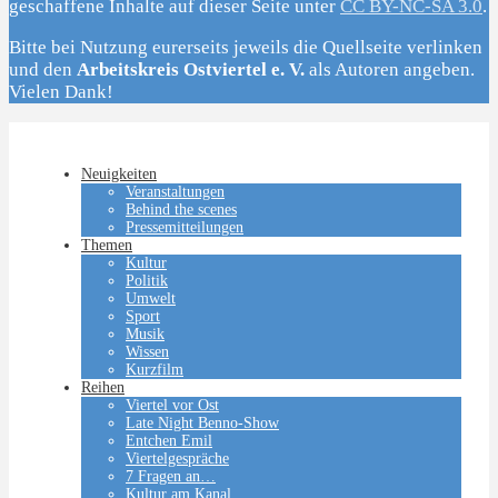
geschaffene Inhalte auf dieser Seite unter
CC BY-NC-SA 3.0
.
Bitte bei Nutzung eurerseits jeweils die Quellseite verlinken
und den
Arbeitskreis Ostviertel e. V.
als Autoren angeben.
Vielen Dank!
Neuigkeiten
Veranstaltungen
Behind the scenes
Pressemitteilungen
Themen
Kultur
Politik
Umwelt
Sport
Musik
Wissen
Kurzfilm
Reihen
Viertel vor Ost
Late Night Benno-Show
Entchen Emil
Viertelgespräche
7 Fragen an…
Kultur am Kanal