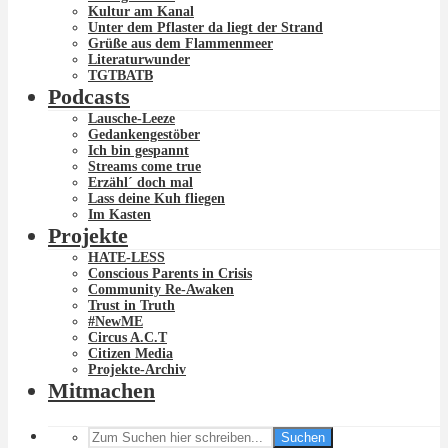
Kultur am Kanal
Unter dem Pflaster da liegt der Strand
Grüße aus dem Flammenmeer
Literaturwunder
TGTBATB
Podcasts
Lausche-Leeze
Gedankengestöber
Ich bin gespannt
Streams come true
Erzähl´ doch mal
Lass deine Kuh fliegen
Im Kasten
Projekte
HATE-LESS
Conscious Parents in Crisis
Community Re-Awaken
Trust in Truth
#NewME
Circus A.C.T
Citizen Media
Projekte-Archiv
Mitmachen
Suchen