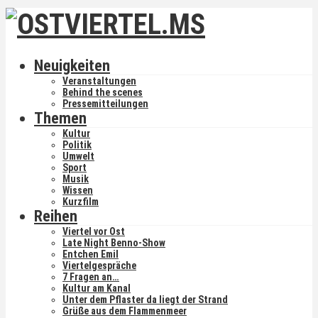
Neuigkeiten
Veranstaltungen
Behind the scenes
Pressemitteilungen
Themen
Kultur
Politik
Umwelt
Sport
Musik
Wissen
Kurzfilm
Reihen
Viertel vor Ost
Late Night Benno-Show
Entchen Emil
Viertelgespräche
7 Fragen an…
Kultur am Kanal
Unter dem Pflaster da liegt der Strand
Grüße aus dem Flammenmeer