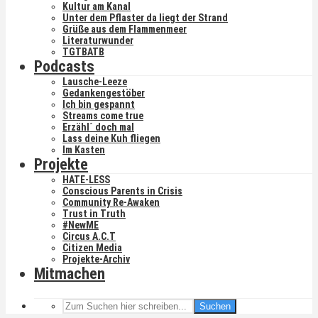
Kultur am Kanal
Unter dem Pflaster da liegt der Strand
Grüße aus dem Flammenmeer
Literaturwunder
TGTBATB
Podcasts
Lausche-Leeze
Gedankengestöber
Ich bin gespannt
Streams come true
Erzähl´ doch mal
Lass deine Kuh fliegen
Im Kasten
Projekte
HATE-LESS
Conscious Parents in Crisis
Community Re-Awaken
Trust in Truth
#NewME
Circus A.C.T
Citizen Media
Projekte-Archiv
Mitmachen
Suchen