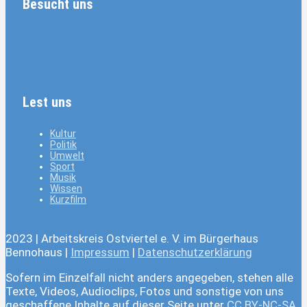
Besucht uns
Lest uns
Kultur
Politik
Umwelt
Sport
Musik
Wissen
Kurzfilm
2023 | Arbeitskreis Ostviertel e. V. im Bürgerhaus
Bennohaus |
Impressum
|
Datenschutzerklärung
Sofern im Einzelfall nicht anders angegeben, stehen alle
Texte, Videos, Audioclips, Fotos und sonstige von uns
geschaffene Inhalte auf dieser Seite unter
CC BY-NC-SA