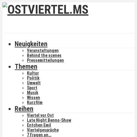
Neuigkeiten
Veranstaltungen
Behind the scenes
Pressemitteilungen
Themen
Kultur
Politik
Umwelt
Sport
Musik
Wissen
Kurzfilm
Reihen
Viertel vor Ost
Late Night Benno-Show
Entchen Emil
Viertelgespräche
7 Fragen an…