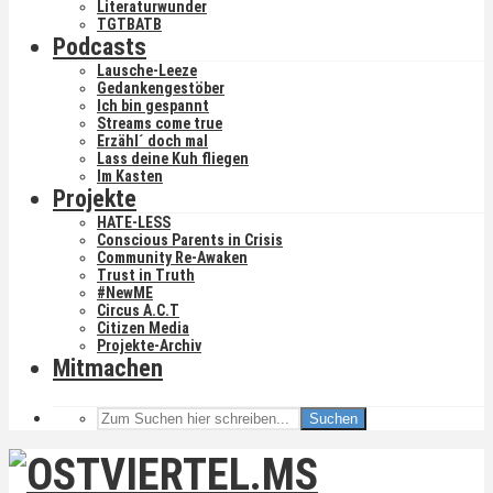
Literaturwunder
TGTBATB
Podcasts
Lausche-Leeze
Gedankengestöber
Ich bin gespannt
Streams come true
Erzähl´ doch mal
Lass deine Kuh fliegen
Im Kasten
Projekte
HATE-LESS
Conscious Parents in Crisis
Community Re-Awaken
Trust in Truth
#NewME
Circus A.C.T
Citizen Media
Projekte-Archiv
Mitmachen
Suchen