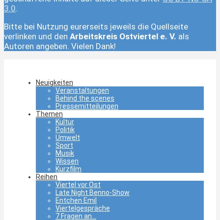
3.0
.
Bitte bei Nutzung eurerseits jeweils die Quellseite
verlinken und den
Arbeitskreis Ostviertel e. V.
als
Autoren angeben. Vielen Dank!
Neuigkeiten
Veranstaltungen
Behind the scenes
Pressemitteilungen
Themen
Kultur
Politik
Umwelt
Sport
Musik
Wissen
Kurzfilm
Reihen
Viertel vor Ost
Late Night Benno-Show
Entchen Emil
Viertelgespräche
7 Fragen an…