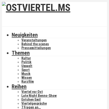
Neuigkeiten
Veranstaltungen
Behind the scenes
Pressemitteilungen
Themen
Kultur
Politik
Umwelt
Sport
Musik
Wissen
Kurzfilm
Reihen
Viertel vor Ost
Late Night Benno-Show
Entchen Emil
Viertelgespräche
7 Fragen an…