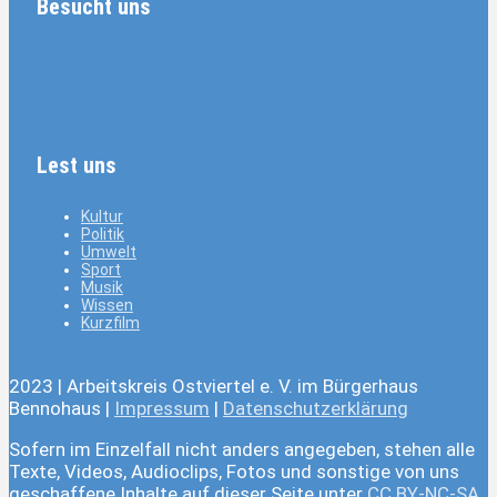
Besucht uns
Lest uns
Kultur
Politik
Umwelt
Sport
Musik
Wissen
Kurzfilm
2023 | Arbeitskreis Ostviertel e. V. im Bürgerhaus
Bennohaus |
Impressum
|
Datenschutzerklärung
Sofern im Einzelfall nicht anders angegeben, stehen alle
Texte, Videos, Audioclips, Fotos und sonstige von uns
geschaffene Inhalte auf dieser Seite unter
CC BY-NC-SA