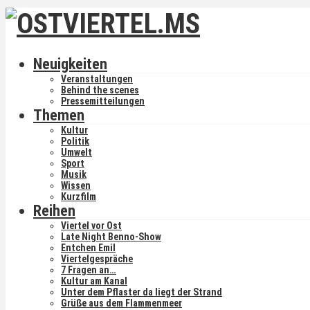
Neuigkeiten
Veranstaltungen
Behind the scenes
Pressemitteilungen
Themen
Kultur
Politik
Umwelt
Sport
Musik
Wissen
Kurzfilm
Reihen
Viertel vor Ost
Late Night Benno-Show
Entchen Emil
Viertelgespräche
7 Fragen an…
Kultur am Kanal
Unter dem Pflaster da liegt der Strand
Grüße aus dem Flammenmeer