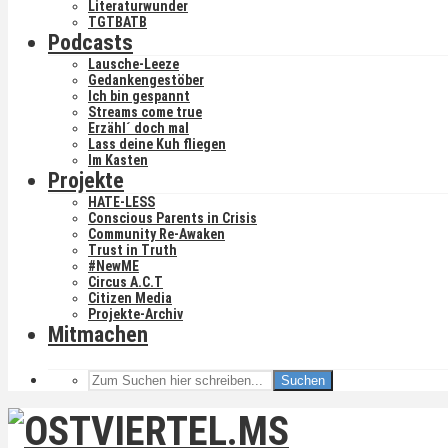
Literaturwunder
TGTBATB
Podcasts
Lausche-Leeze
Gedankengestöber
Ich bin gespannt
Streams come true
Erzähl´ doch mal
Lass deine Kuh fliegen
Im Kasten
Projekte
HATE-LESS
Conscious Parents in Crisis
Community Re-Awaken
Trust in Truth
#NewME
Circus A.C.T
Citizen Media
Projekte-Archiv
Mitmachen
Suchen