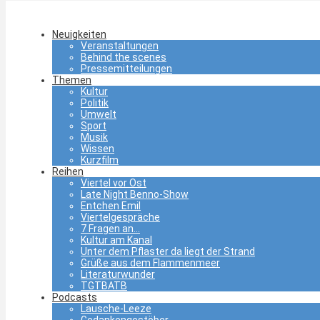
Neuigkeiten
Veranstaltungen
Behind the scenes
Pressemitteilungen
Themen
Kultur
Politik
Umwelt
Sport
Musik
Wissen
Kurzfilm
Reihen
Viertel vor Ost
Late Night Benno-Show
Entchen Emil
Viertelgespräche
7 Fragen an…
Kultur am Kanal
Unter dem Pflaster da liegt der Strand
Grüße aus dem Flammenmeer
Literaturwunder
TGTBATB
Podcasts
Lausche-Leeze