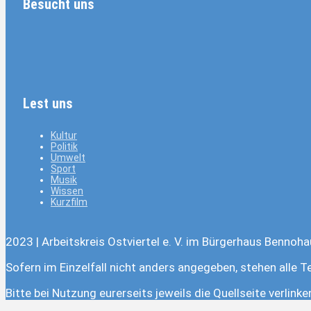
Besucht uns
Lest uns
Kultur
Politik
Umwelt
Sport
Musik
Wissen
Kurzfilm
2023 | Arbeitskreis Ostviertel e. V. im Bürgerhaus Bennoha
Sofern im Einzelfall nicht anders angegeben, stehen alle T
Bitte bei Nutzung eurerseits jeweils die Quellseite verlink