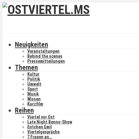
Neuigkeiten
Veranstaltungen
Behind the scenes
Pressemitteilungen
Themen
Kultur
Politik
Umwelt
Sport
Musik
Wissen
Kurzfilm
Reihen
Viertel vor Ost
Late Night Benno-Show
Entchen Emil
Viertelgespräche
7 Fragen an…