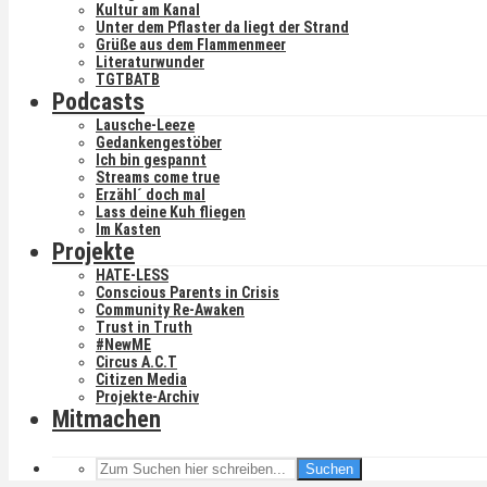
Kultur am Kanal
Unter dem Pflaster da liegt der Strand
Grüße aus dem Flammenmeer
Literaturwunder
TGTBATB
Podcasts
Lausche-Leeze
Gedankengestöber
Ich bin gespannt
Streams come true
Erzähl´ doch mal
Lass deine Kuh fliegen
Im Kasten
Projekte
HATE-LESS
Conscious Parents in Crisis
Community Re-Awaken
Trust in Truth
#NewME
Circus A.C.T
Citizen Media
Projekte-Archiv
Mitmachen
Suchen