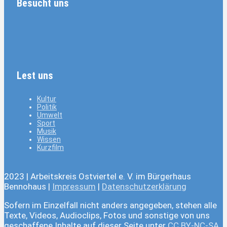
Besucht uns
Lest uns
Kultur
Politik
Umwelt
Sport
Musik
Wissen
Kurzfilm
2023 | Arbeitskreis Ostviertel e. V. im Bürgerhaus
Bennohaus |
Impressum
|
Datenschutzerklärung
Sofern im Einzelfall nicht anders angegeben, stehen alle
Texte, Videos, Audioclips, Fotos und sonstige von uns
geschaffene Inhalte auf dieser Seite unter
CC BY-NC-SA