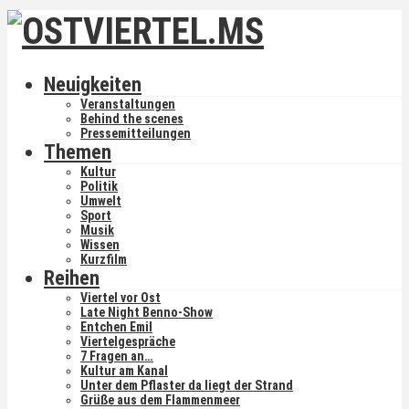
Neuigkeiten
Veranstaltungen
Behind the scenes
Pressemitteilungen
Themen
Kultur
Politik
Umwelt
Sport
Musik
Wissen
Kurzfilm
Reihen
Viertel vor Ost
Late Night Benno-Show
Entchen Emil
Viertelgespräche
7 Fragen an…
Kultur am Kanal
Unter dem Pflaster da liegt der Strand
Grüße aus dem Flammenmeer