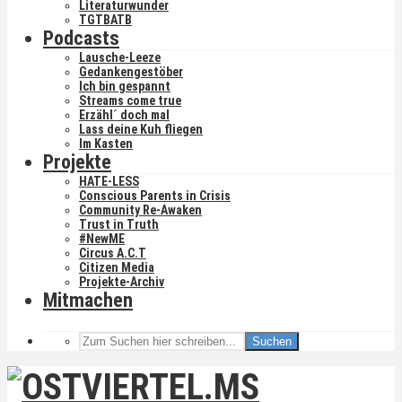
Literaturwunder
TGTBATB
Podcasts
Lausche-Leeze
Gedankengestöber
Ich bin gespannt
Streams come true
Erzähl´ doch mal
Lass deine Kuh fliegen
Im Kasten
Projekte
HATE-LESS
Conscious Parents in Crisis
Community Re-Awaken
Trust in Truth
#NewME
Circus A.C.T
Citizen Media
Projekte-Archiv
Mitmachen
Suchen