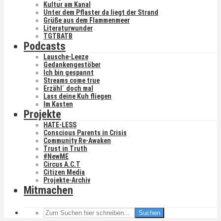
Kultur am Kanal
Unter dem Pflaster da liegt der Strand
Grüße aus dem Flammenmeer
Literaturwunder
TGTBATB
Podcasts
Lausche-Leeze
Gedankengestöber
Ich bin gespannt
Streams come true
Erzähl´ doch mal
Lass deine Kuh fliegen
Im Kasten
Projekte
HATE-LESS
Conscious Parents in Crisis
Community Re-Awaken
Trust in Truth
#NewME
Circus A.C.T
Citizen Media
Projekte-Archiv
Mitmachen
Suchen