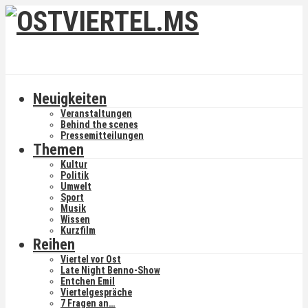
Neuigkeiten
Veranstaltungen
Behind the scenes
Pressemitteilungen
Themen
Kultur
Politik
Umwelt
Sport
Musik
Wissen
Kurzfilm
Reihen
Viertel vor Ost
Late Night Benno-Show
Entchen Emil
Viertelgespräche
7 Fragen an…