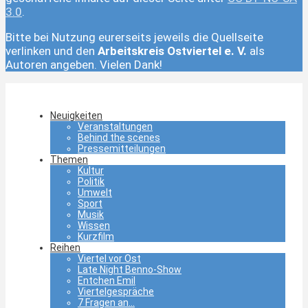
3.0
.
Bitte bei Nutzung eurerseits jeweils die Quellseite
verlinken und den
Arbeitskreis Ostviertel e. V.
als
Autoren angeben. Vielen Dank!
Neuigkeiten
Veranstaltungen
Behind the scenes
Pressemitteilungen
Themen
Kultur
Politik
Umwelt
Sport
Musik
Wissen
Kurzfilm
Reihen
Viertel vor Ost
Late Night Benno-Show
Entchen Emil
Viertelgespräche
7 Fragen an…