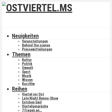
Neuigkeiten
Veranstaltungen
Behind the scenes
Pressemitteilungen
Themen
Kultur
Politik
Umwelt
Sport
Musik
Wissen
Kurzfilm
Reihen
Viertel vor Ost
Late Night Benno-Show
Entchen Emil
Viertelgespräche
7 Fragen an…