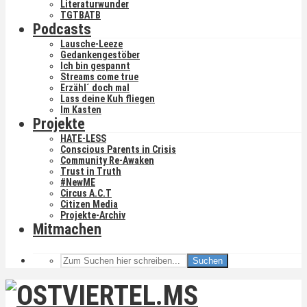
Literaturwunder
TGTBATB
Podcasts
Lausche-Leeze
Gedankengestöber
Ich bin gespannt
Streams come true
Erzähl´ doch mal
Lass deine Kuh fliegen
Im Kasten
Projekte
HATE-LESS
Conscious Parents in Crisis
Community Re-Awaken
Trust in Truth
#NewME
Circus A.C.T
Citizen Media
Projekte-Archiv
Mitmachen
Suchen