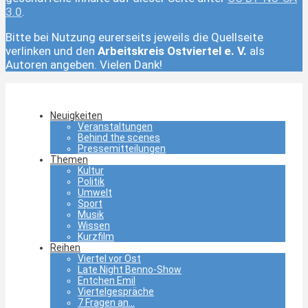
3.0
.
Bitte bei Nutzung eurerseits jeweils die Quellseite
verlinken und den
Arbeitskreis Ostviertel e. V.
als
Autoren angeben. Vielen Dank!
Neuigkeiten
Veranstaltungen
Behind the scenes
Pressemitteilungen
Themen
Kultur
Politik
Umwelt
Sport
Musik
Wissen
Kurzfilm
Reihen
Viertel vor Ost
Late Night Benno-Show
Entchen Emil
Viertelgespräche
7 Fragen an…