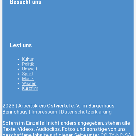
Besucht uns
Lest uns
Kultur
Politik
Umwelt
Sport
Musik
Wissen
Kurzfilm
2023 | Arbeitskreis Ostviertel e. V. im Bürgerhaus
Bennohaus |
Impressum
|
Datenschutzerklärung
Sofern im Einzelfall nicht anders angegeben, stehen alle
Texte, Videos, Audioclips, Fotos und sonstige von uns
geschaffene Inhalte auf dieser Seite unter
CC BY-NC-SA