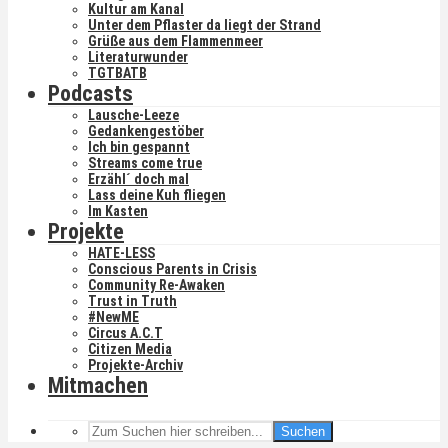
Kultur am Kanal
Unter dem Pflaster da liegt der Strand
Grüße aus dem Flammenmeer
Literaturwunder
TGTBATB
Podcasts
Lausche-Leeze
Gedankengestöber
Ich bin gespannt
Streams come true
Erzähl´ doch mal
Lass deine Kuh fliegen
Im Kasten
Projekte
HATE-LESS
Conscious Parents in Crisis
Community Re-Awaken
Trust in Truth
#NewME
Circus A.C.T
Citizen Media
Projekte-Archiv
Mitmachen
Suchen