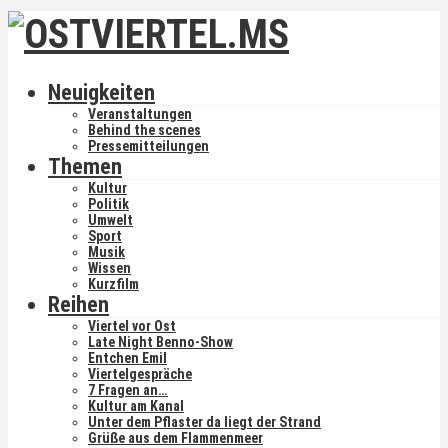
Neuigkeiten
Veranstaltungen
Behind the scenes
Pressemitteilungen
Themen
Kultur
Politik
Umwelt
Sport
Musik
Wissen
Kurzfilm
Reihen
Viertel vor Ost
Late Night Benno-Show
Entchen Emil
Viertelgespräche
7 Fragen an…
Kultur am Kanal
Unter dem Pflaster da liegt der Strand
Grüße aus dem Flammenmeer