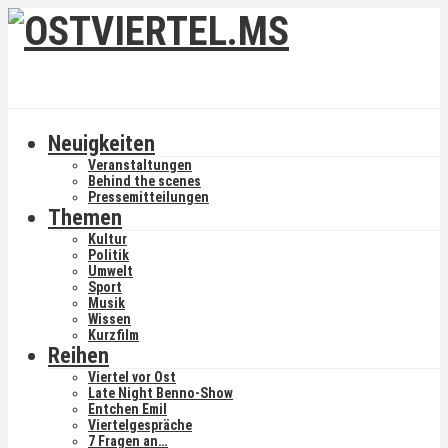
Neuigkeiten
Veranstaltungen
Behind the scenes
Pressemitteilungen
Themen
Kultur
Politik
Umwelt
Sport
Musik
Wissen
Kurzfilm
Reihen
Viertel vor Ost
Late Night Benno-Show
Entchen Emil
Viertelgespräche
7 Fragen an…