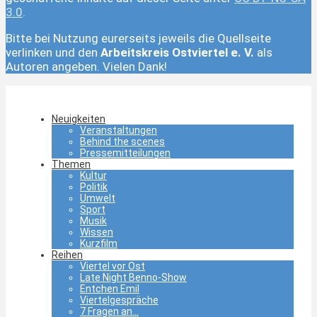
3.0
.
Bitte bei Nutzung eurerseits jeweils die Quellseite
verlinken und den
Arbeitskreis Ostviertel e. V.
als
Autoren angeben. Vielen Dank!
Neuigkeiten
Veranstaltungen
Behind the scenes
Pressemitteilungen
Themen
Kultur
Politik
Umwelt
Sport
Musik
Wissen
Kurzfilm
Reihen
Viertel vor Ost
Late Night Benno-Show
Entchen Emil
Viertelgespräche
7 Fragen an…