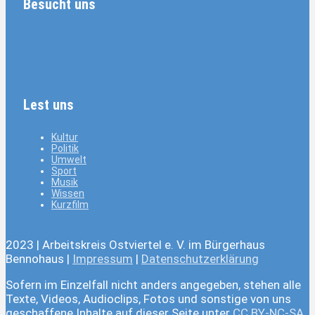
Besucht uns
Lest uns
Kultur
Politik
Umwelt
Sport
Musik
Wissen
Kurzfilm
2023 | Arbeitskreis Ostviertel e. V. im Bürgerhaus
Bennohaus |
Impressum
|
Datenschutzerklärung
Sofern im Einzelfall nicht anders angegeben, stehen alle
Texte, Videos, Audioclips, Fotos und sonstige von uns
geschaffene Inhalte auf dieser Seite unter
CC BY-NC-SA