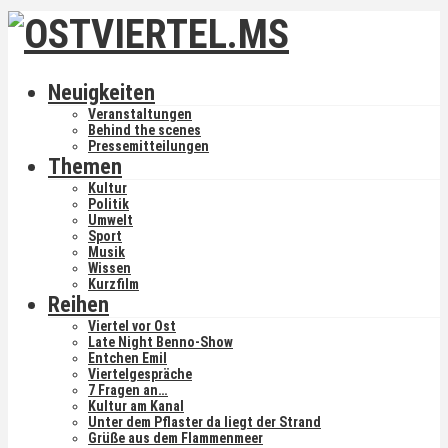
Neuigkeiten
Veranstaltungen
Behind the scenes
Pressemitteilungen
Themen
Kultur
Politik
Umwelt
Sport
Musik
Wissen
Kurzfilm
Reihen
Viertel vor Ost
Late Night Benno-Show
Entchen Emil
Viertelgespräche
7 Fragen an…
Kultur am Kanal
Unter dem Pflaster da liegt der Strand
Grüße aus dem Flammenmeer