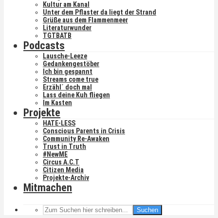
Kultur am Kanal
Unter dem Pflaster da liegt der Strand
Grüße aus dem Flammenmeer
Literaturwunder
TGTBATB
Podcasts
Lausche-Leeze
Gedankengestöber
Ich bin gespannt
Streams come true
Erzähl´ doch mal
Lass deine Kuh fliegen
Im Kasten
Projekte
HATE-LESS
Conscious Parents in Crisis
Community Re-Awaken
Trust in Truth
#NewME
Circus A.C.T
Citizen Media
Projekte-Archiv
Mitmachen
Suchen