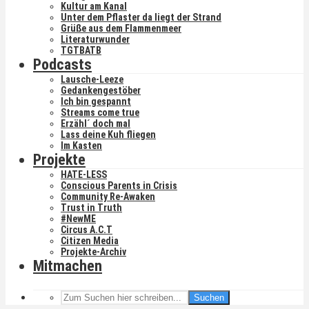
Kultur am Kanal
Unter dem Pflaster da liegt der Strand
Grüße aus dem Flammenmeer
Literaturwunder
TGTBATB
Podcasts
Lausche-Leeze
Gedankengestöber
Ich bin gespannt
Streams come true
Erzähl´ doch mal
Lass deine Kuh fliegen
Im Kasten
Projekte
HATE-LESS
Conscious Parents in Crisis
Community Re-Awaken
Trust in Truth
#NewME
Circus A.C.T
Citizen Media
Projekte-Archiv
Mitmachen
Suchen