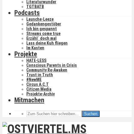
Literaturwunder
TGTBATB
Podcasts
Lausche-Leeze
Gedankengestöber
Ich bin gespannt
Streams come true
Erzähl´ doch mal
Lass deine Kuh fliegen
Im Kasten
Projekte
HATE-LESS
Conscious Parents in Crisis
Community Re-Awaken
Trust in Truth
#NewME
Circus A.C.T
Citizen Media
Projekte-Archiv
Mitmachen
Suchen