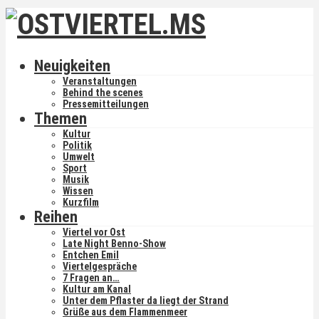
Neuigkeiten
Veranstaltungen
Behind the scenes
Pressemitteilungen
Themen
Kultur
Politik
Umwelt
Sport
Musik
Wissen
Kurzfilm
Reihen
Viertel vor Ost
Late Night Benno-Show
Entchen Emil
Viertelgespräche
7 Fragen an…
Kultur am Kanal
Unter dem Pflaster da liegt der Strand
Grüße aus dem Flammenmeer