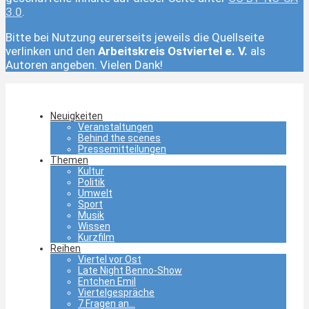
3.0
.
Bitte bei Nutzung eurerseits jeweils die Quellseite
verlinken und den
Arbeitskreis Ostviertel e. V.
als
Autoren angeben. Vielen Dank!
Neuigkeiten
Veranstaltungen
Behind the scenes
Pressemitteilungen
Themen
Kultur
Politik
Umwelt
Sport
Musik
Wissen
Kurzfilm
Reihen
Viertel vor Ost
Late Night Benno-Show
Entchen Emil
Viertelgespräche
7 Fragen an…