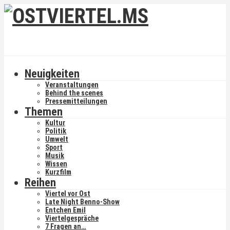
Neuigkeiten
Veranstaltungen
Behind the scenes
Pressemitteilungen
Themen
Kultur
Politik
Umwelt
Sport
Musik
Wissen
Kurzfilm
Reihen
Viertel vor Ost
Late Night Benno-Show
Entchen Emil
Viertelgespräche
7 Fragen an…