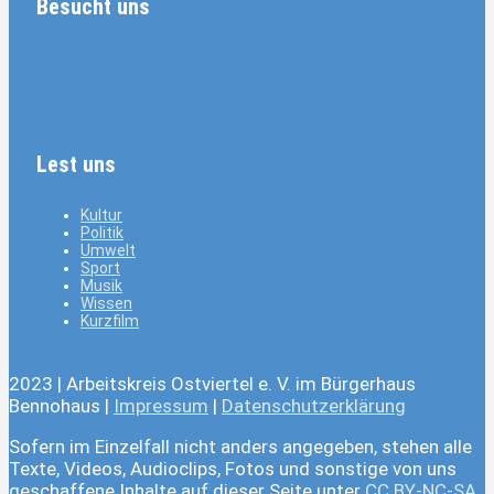
Besucht uns
Lest uns
Kultur
Politik
Umwelt
Sport
Musik
Wissen
Kurzfilm
2023 | Arbeitskreis Ostviertel e. V. im Bürgerhaus
Bennohaus |
Impressum
|
Datenschutzerklärung
Sofern im Einzelfall nicht anders angegeben, stehen alle
Texte, Videos, Audioclips, Fotos und sonstige von uns
geschaffene Inhalte auf dieser Seite unter
CC BY-NC-SA