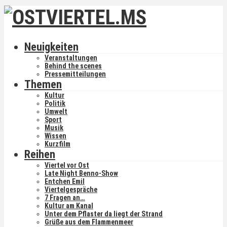
Neuigkeiten
Veranstaltungen
Behind the scenes
Pressemitteilungen
Themen
Kultur
Politik
Umwelt
Sport
Musik
Wissen
Kurzfilm
Reihen
Viertel vor Ost
Late Night Benno-Show
Entchen Emil
Viertelgespräche
7 Fragen an…
Kultur am Kanal
Unter dem Pflaster da liegt der Strand
Grüße aus dem Flammenmeer