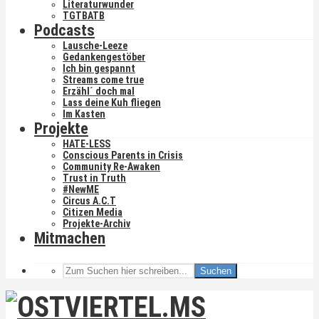
Literaturwunder
TGTBATB
Podcasts
Lausche-Leeze
Gedankengestöber
Ich bin gespannt
Streams come true
Erzähl´ doch mal
Lass deine Kuh fliegen
Im Kasten
Projekte
HATE-LESS
Conscious Parents in Crisis
Community Re-Awaken
Trust in Truth
#NewME
Circus A.C.T
Citizen Media
Projekte-Archiv
Mitmachen
Suchen