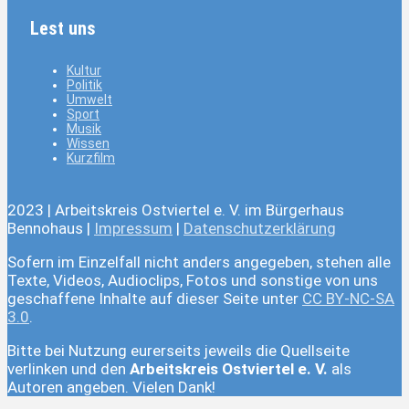
Lest uns
Kultur
Politik
Umwelt
Sport
Musik
Wissen
Kurzfilm
2023 | Arbeitskreis Ostviertel e. V. im Bürgerhaus
Bennohaus |
Impressum
|
Datenschutzerklärung
Sofern im Einzelfall nicht anders angegeben, stehen alle
Texte, Videos, Audioclips, Fotos und sonstige von uns
geschaffene Inhalte auf dieser Seite unter
CC BY-NC-SA
3.0
.
Bitte bei Nutzung eurerseits jeweils die Quellseite
verlinken und den
Arbeitskreis Ostviertel e. V.
als
Autoren angeben. Vielen Dank!