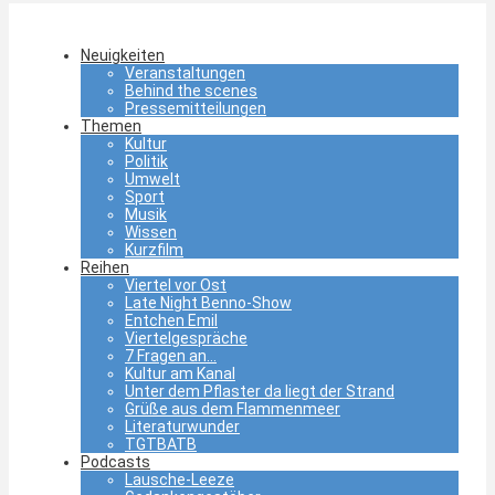
Neuigkeiten
Veranstaltungen
Behind the scenes
Pressemitteilungen
Themen
Kultur
Politik
Umwelt
Sport
Musik
Wissen
Kurzfilm
Reihen
Viertel vor Ost
Late Night Benno-Show
Entchen Emil
Viertelgespräche
7 Fragen an…
Kultur am Kanal
Unter dem Pflaster da liegt der Strand
Grüße aus dem Flammenmeer
Literaturwunder
TGTBATB
Podcasts
Lausche-Leeze