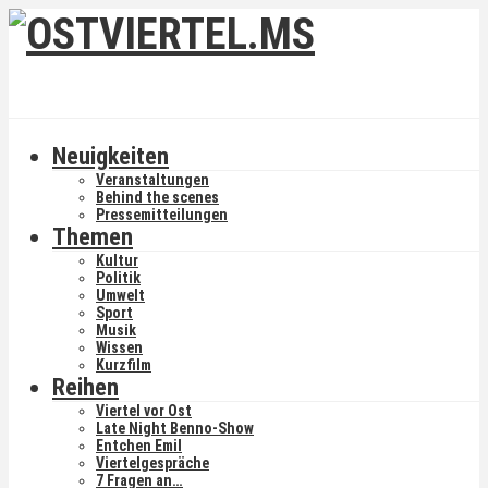
Neuigkeiten
Veranstaltungen
Behind the scenes
Pressemitteilungen
Themen
Kultur
Politik
Umwelt
Sport
Musik
Wissen
Kurzfilm
Reihen
Viertel vor Ost
Late Night Benno-Show
Entchen Emil
Viertelgespräche
7 Fragen an…