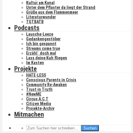
Kultur am Kanal
Unter dem Pflaster da liegt der Strand
Grüße aus dem Flammenmeer
Literaturwunder
TGTBATB
Podcasts
Lausche-Leeze
Gedankengestöber
Ich bin gespannt
Streams come true
Erzähl´ doch mal
Lass deine Kuh fliegen
Im Kasten
Projekte
HATE-LESS
Conscious Parents in Crisis
Community Re-Awaken
Trust in Truth
#NewME
Circus A.C.T
Citizen Media
Projekte-Archiv
Mitmachen
Suchen