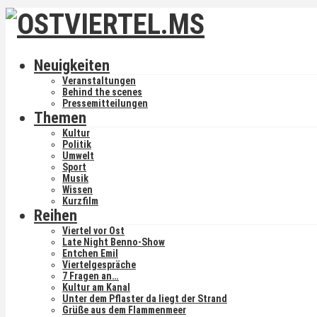
Neuigkeiten
Veranstaltungen
Behind the scenes
Pressemitteilungen
Themen
Kultur
Politik
Umwelt
Sport
Musik
Wissen
Kurzfilm
Reihen
Viertel vor Ost
Late Night Benno-Show
Entchen Emil
Viertelgespräche
7 Fragen an…
Kultur am Kanal
Unter dem Pflaster da liegt der Strand
Grüße aus dem Flammenmeer