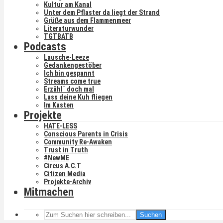
Kultur am Kanal
Unter dem Pflaster da liegt der Strand
Grüße aus dem Flammenmeer
Literaturwunder
TGTBATB
Podcasts
Lausche-Leeze
Gedankengestöber
Ich bin gespannt
Streams come true
Erzähl´ doch mal
Lass deine Kuh fliegen
Im Kasten
Projekte
HATE-LESS
Conscious Parents in Crisis
Community Re-Awaken
Trust in Truth
#NewME
Circus A.C.T
Citizen Media
Projekte-Archiv
Mitmachen
Suchen