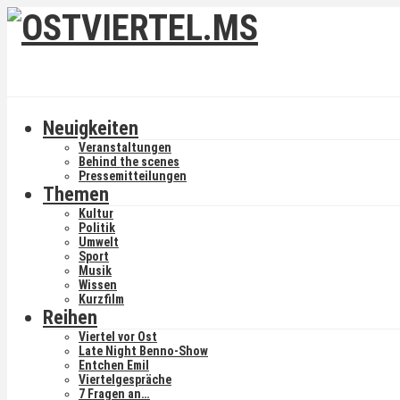
Neuigkeiten
Veranstaltungen
Behind the scenes
Pressemitteilungen
Themen
Kultur
Politik
Umwelt
Sport
Musik
Wissen
Kurzfilm
Reihen
Viertel vor Ost
Late Night Benno-Show
Entchen Emil
Viertelgespräche
7 Fragen an…