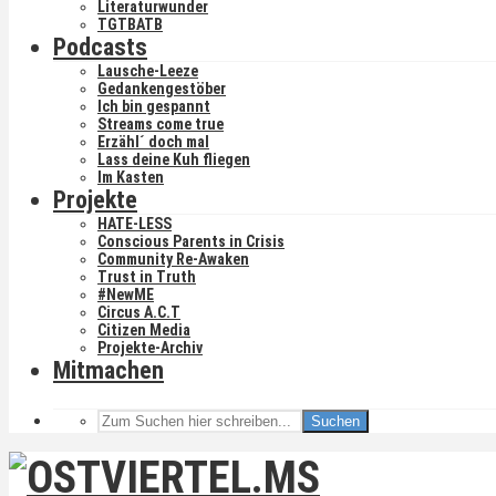
Literaturwunder
TGTBATB
Podcasts
Lausche-Leeze
Gedankengestöber
Ich bin gespannt
Streams come true
Erzähl´ doch mal
Lass deine Kuh fliegen
Im Kasten
Projekte
HATE-LESS
Conscious Parents in Crisis
Community Re-Awaken
Trust in Truth
#NewME
Circus A.C.T
Citizen Media
Projekte-Archiv
Mitmachen
Suchen