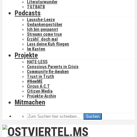
Literaturwunder
TGTBATB
Podcasts
Lausche-Leeze
Gedankengestöber
Ich bin gespannt
Streams come true
Erzähl´ doch mal
Lass deine Kuh fliegen
Im Kasten
Projekte
HATE-LESS
Conscious Parents in Crisis
Community Re-Awaken
Trust in Truth
#NewME
Circus A.C.T
Citizen Media
Projekte-Archiv
Mitmachen
Suchen