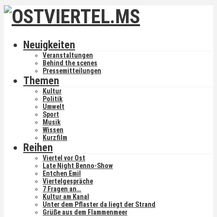
Neuigkeiten
Veranstaltungen
Behind the scenes
Pressemitteilungen
Themen
Kultur
Politik
Umwelt
Sport
Musik
Wissen
Kurzfilm
Reihen
Viertel vor Ost
Late Night Benno-Show
Entchen Emil
Viertelgespräche
7 Fragen an…
Kultur am Kanal
Unter dem Pflaster da liegt der Strand
Grüße aus dem Flammenmeer