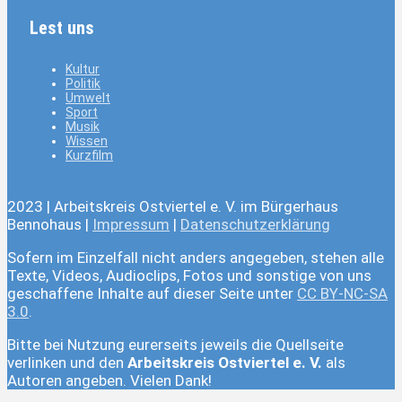
Lest uns
Kultur
Politik
Umwelt
Sport
Musik
Wissen
Kurzfilm
2023 | Arbeitskreis Ostviertel e. V. im Bürgerhaus
Bennohaus |
Impressum
|
Datenschutzerklärung
Sofern im Einzelfall nicht anders angegeben, stehen alle
Texte, Videos, Audioclips, Fotos und sonstige von uns
geschaffene Inhalte auf dieser Seite unter
CC BY-NC-SA
3.0
.
Bitte bei Nutzung eurerseits jeweils die Quellseite
verlinken und den
Arbeitskreis Ostviertel e. V.
als
Autoren angeben. Vielen Dank!