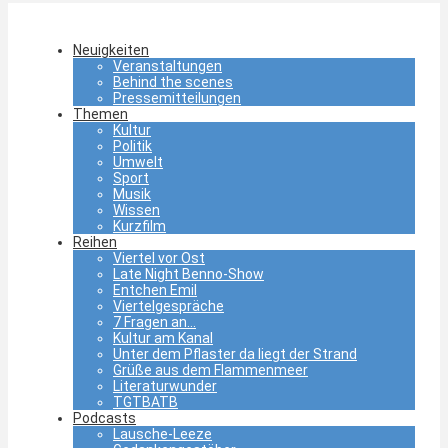
Neuigkeiten
Veranstaltungen
Behind the scenes
Pressemitteilungen
Themen
Kultur
Politik
Umwelt
Sport
Musik
Wissen
Kurzfilm
Reihen
Viertel vor Ost
Late Night Benno-Show
Entchen Emil
Viertelgespräche
7 Fragen an…
Kultur am Kanal
Unter dem Pflaster da liegt der Strand
Grüße aus dem Flammenmeer
Literaturwunder
TGTBATB
Podcasts
Lausche-Leeze