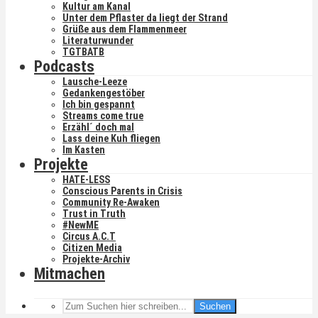
Kultur am Kanal
Unter dem Pflaster da liegt der Strand
Grüße aus dem Flammenmeer
Literaturwunder
TGTBATB
Podcasts
Lausche-Leeze
Gedankengestöber
Ich bin gespannt
Streams come true
Erzähl´ doch mal
Lass deine Kuh fliegen
Im Kasten
Projekte
HATE-LESS
Conscious Parents in Crisis
Community Re-Awaken
Trust in Truth
#NewME
Circus A.C.T
Citizen Media
Projekte-Archiv
Mitmachen
Suchen