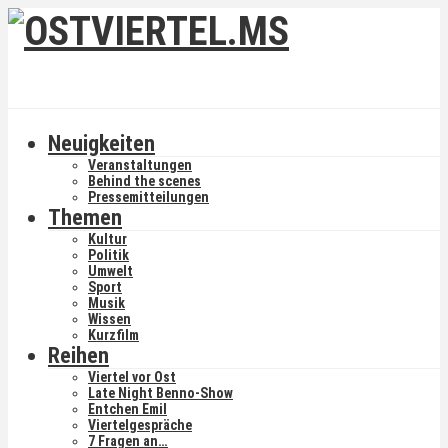
Neuigkeiten
Veranstaltungen
Behind the scenes
Pressemitteilungen
Themen
Kultur
Politik
Umwelt
Sport
Musik
Wissen
Kurzfilm
Reihen
Viertel vor Ost
Late Night Benno-Show
Entchen Emil
Viertelgespräche
7 Fragen an…