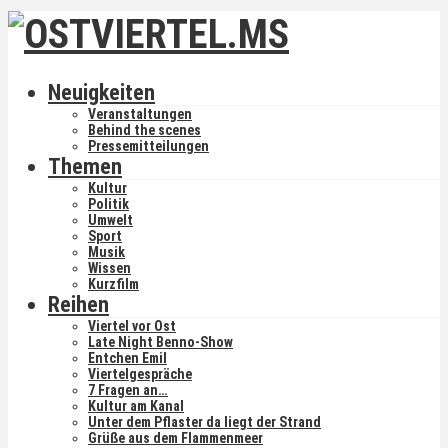
Neuigkeiten
Veranstaltungen
Behind the scenes
Pressemitteilungen
Themen
Kultur
Politik
Umwelt
Sport
Musik
Wissen
Kurzfilm
Reihen
Viertel vor Ost
Late Night Benno-Show
Entchen Emil
Viertelgespräche
7 Fragen an…
Kultur am Kanal
Unter dem Pflaster da liegt der Strand
Grüße aus dem Flammenmeer