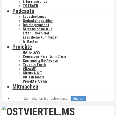
Literaturwunder
TGTBATB
Podcasts
Lausche-Leeze
Gedankengestöber
Ich bin gespannt
Streams come true
Erzähl´ doch mal
Lass deine Kuh fliegen
Im Kasten
Projekte
HATE-LESS
Conscious Parents in Crisis
Community Re-Awaken
Trust in Truth
#NewME
Circus A.C.T
Citizen Media
Projekte-Archiv
Mitmachen
Suchen