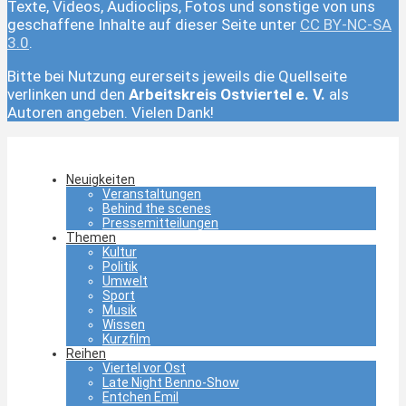
Texte, Videos, Audioclips, Fotos und sonstige von uns
geschaffene Inhalte auf dieser Seite unter
CC BY-NC-SA
3.0
.
Bitte bei Nutzung eurerseits jeweils die Quellseite
verlinken und den
Arbeitskreis Ostviertel e. V.
als
Autoren angeben. Vielen Dank!
Neuigkeiten
Veranstaltungen
Behind the scenes
Pressemitteilungen
Themen
Kultur
Politik
Umwelt
Sport
Musik
Wissen
Kurzfilm
Reihen
Viertel vor Ost
Late Night Benno-Show
Entchen Emil