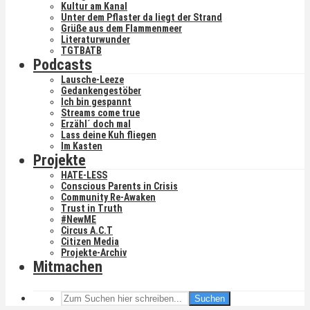
Kultur am Kanal
Unter dem Pflaster da liegt der Strand
Grüße aus dem Flammenmeer
Literaturwunder
TGTBATB
Podcasts
Lausche-Leeze
Gedankengestöber
Ich bin gespannt
Streams come true
Erzähl´ doch mal
Lass deine Kuh fliegen
Im Kasten
Projekte
HATE-LESS
Conscious Parents in Crisis
Community Re-Awaken
Trust in Truth
#NewME
Circus A.C.T
Citizen Media
Projekte-Archiv
Mitmachen
Suchen