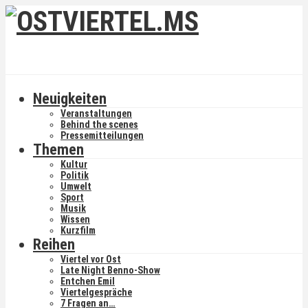
Neuigkeiten
Veranstaltungen
Behind the scenes
Pressemitteilungen
Themen
Kultur
Politik
Umwelt
Sport
Musik
Wissen
Kurzfilm
Reihen
Viertel vor Ost
Late Night Benno-Show
Entchen Emil
Viertelgespräche
7 Fragen an…