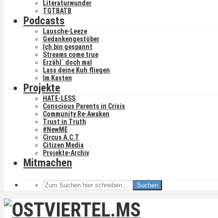
Literaturwunder
TGTBATB
Podcasts
Lausche-Leeze
Gedankengestöber
Ich bin gespannt
Streams come true
Erzähl´ doch mal
Lass deine Kuh fliegen
Im Kasten
Projekte
HATE-LESS
Conscious Parents in Crisis
Community Re-Awaken
Trust in Truth
#NewME
Circus A.C.T
Citizen Media
Projekte-Archiv
Mitmachen
Suchen