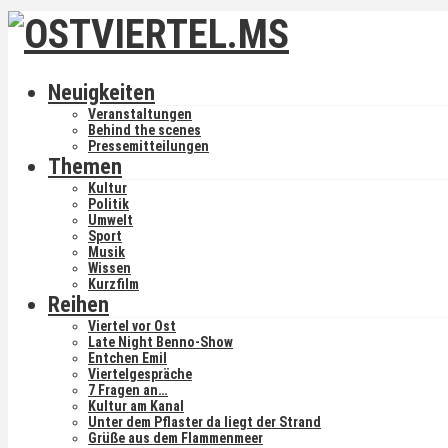
Neuigkeiten
Veranstaltungen
Behind the scenes
Pressemitteilungen
Themen
Kultur
Politik
Umwelt
Sport
Musik
Wissen
Kurzfilm
Reihen
Viertel vor Ost
Late Night Benno-Show
Entchen Emil
Viertelgespräche
7 Fragen an…
Kultur am Kanal
Unter dem Pflaster da liegt der Strand
Grüße aus dem Flammenmeer