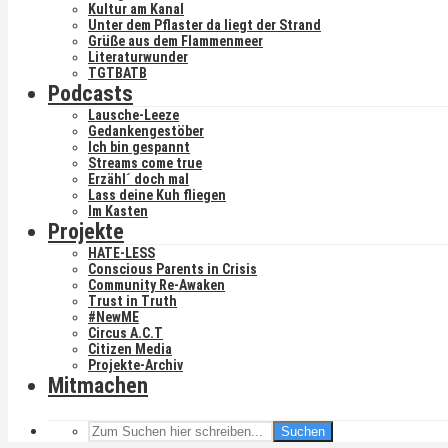
Kultur am Kanal
Unter dem Pflaster da liegt der Strand
Grüße aus dem Flammenmeer
Literaturwunder
TGTBATB
Podcasts
Lausche-Leeze
Gedankengestöber
Ich bin gespannt
Streams come true
Erzähl´ doch mal
Lass deine Kuh fliegen
Im Kasten
Projekte
HATE-LESS
Conscious Parents in Crisis
Community Re-Awaken
Trust in Truth
#NewME
Circus A.C.T
Citizen Media
Projekte-Archiv
Mitmachen
Suchen