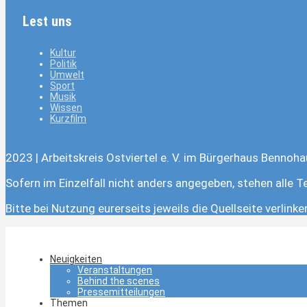
Lest uns
Kultur
Politik
Umwelt
Sport
Musik
Wissen
Kurzfilm
2023 | Arbeitskreis Ostviertel e. V. im Bürgerhaus Bennoha
Sofern im Einzelfall nicht anders angegeben, stehen alle T
Bitte bei Nutzung eurerseits jeweils die Quellseite verlink
Neuigkeiten
Veranstaltungen
Behind the scenes
Pressemitteilungen
Themen