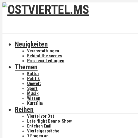
Neuigkeiten
Veranstaltungen
Behind the scenes
Pressemitteilungen
Themen
Kultur
Politik
Umwelt
Sport
Musik
Wissen
Kurzfilm
Reihen
Viertel vor Ost
Late Night Benno-Show
Entchen Emil
Viertelgespräche
7 Fragen an…