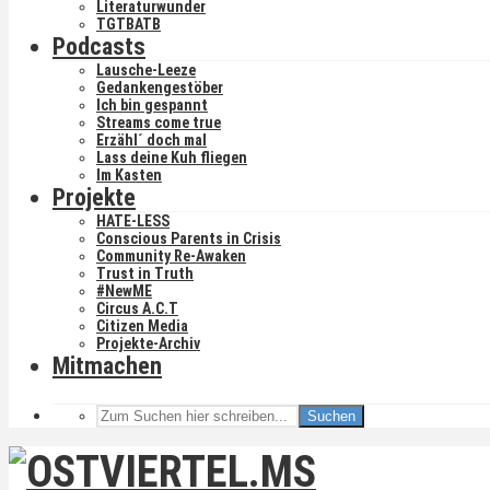
Literaturwunder
TGTBATB
Podcasts
Lausche-Leeze
Gedankengestöber
Ich bin gespannt
Streams come true
Erzähl´ doch mal
Lass deine Kuh fliegen
Im Kasten
Projekte
HATE-LESS
Conscious Parents in Crisis
Community Re-Awaken
Trust in Truth
#NewME
Circus A.C.T
Citizen Media
Projekte-Archiv
Mitmachen
Suchen