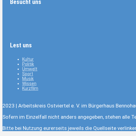
Besucht uns
Lest uns
Kultur
Politik
Umwelt
Sport
Musik
Wissen
Kurzfilm
2023 | Arbeitskreis Ostviertel e. V. im Bürgerhaus Bennoha
Sofern im Einzelfall nicht anders angegeben, stehen alle T
Bitte bei Nutzung eurerseits jeweils die Quellseite verlink