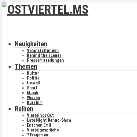
Neuigkeiten
Veranstaltungen
Behind the scenes
Pressemitteilungen
Themen
Kultur
Politik
Umwelt
Sport
Musik
Wissen
Kurzfilm
Reihen
Viertel vor Ost
Late Night Benno-Show
Entchen Emil
Viertelgespräche
7 Fragen an…