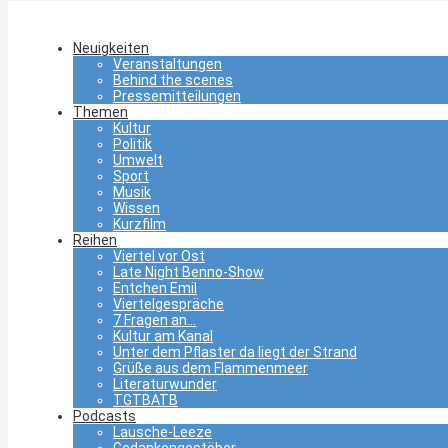
Neuigkeiten
Veranstaltungen
Behind the scenes
Pressemitteilungen
Themen
Kultur
Politik
Umwelt
Sport
Musik
Wissen
Kurzfilm
Reihen
Viertel vor Ost
Late Night Benno-Show
Entchen Emil
Viertelgespräche
7 Fragen an…
Kultur am Kanal
Unter dem Pflaster da liegt der Strand
Grüße aus dem Flammenmeer
Literaturwunder
TGTBATB
Podcasts
Lausche-Leeze