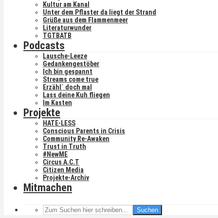
Kultur am Kanal
Unter dem Pflaster da liegt der Strand
Grüße aus dem Flammenmeer
Literaturwunder
TGTBATB
Podcasts
Lausche-Leeze
Gedankengestöber
Ich bin gespannt
Streams come true
Erzähl´ doch mal
Lass deine Kuh fliegen
Im Kasten
Projekte
HATE-LESS
Conscious Parents in Crisis
Community Re-Awaken
Trust in Truth
#NewME
Circus A.C.T
Citizen Media
Projekte-Archiv
Mitmachen
Suchen