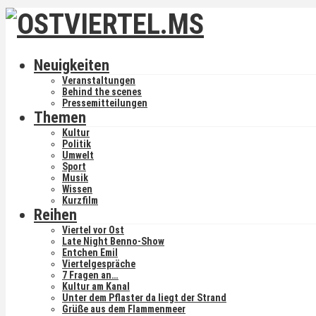
Neuigkeiten
Veranstaltungen
Behind the scenes
Pressemitteilungen
Themen
Kultur
Politik
Umwelt
Sport
Musik
Wissen
Kurzfilm
Reihen
Viertel vor Ost
Late Night Benno-Show
Entchen Emil
Viertelgespräche
7 Fragen an…
Kultur am Kanal
Unter dem Pflaster da liegt der Strand
Grüße aus dem Flammenmeer