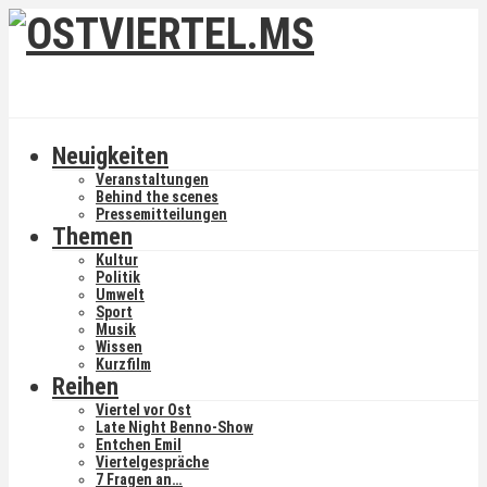
Neuigkeiten
Veranstaltungen
Behind the scenes
Pressemitteilungen
Themen
Kultur
Politik
Umwelt
Sport
Musik
Wissen
Kurzfilm
Reihen
Viertel vor Ost
Late Night Benno-Show
Entchen Emil
Viertelgespräche
7 Fragen an…