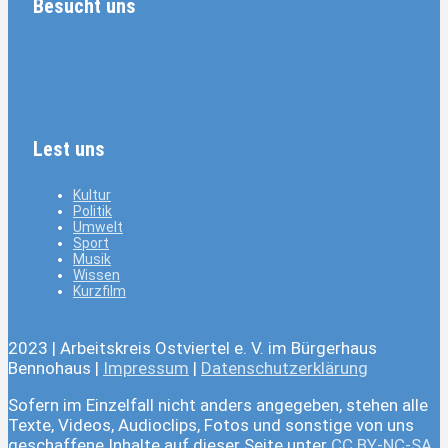
Besucht uns
Lest uns
Kultur
Politik
Umwelt
Sport
Musik
Wissen
Kurzfilm
2023 | Arbeitskreis Ostviertel e. V. im Bürgerhaus
Bennohaus |
Impressum
|
Datenschutzerklärung
Sofern im Einzelfall nicht anders angegeben, stehen alle
Texte, Videos, Audioclips, Fotos und sonstige von uns
geschaffene Inhalte auf dieser Seite unter
CC BY-NC-SA