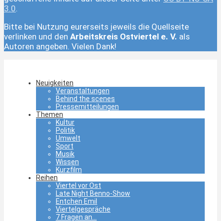
3.0
.
Bitte bei Nutzung eurerseits jeweils die Quellseite
verlinken und den
Arbeitskreis Ostviertel e. V.
als
Autoren angeben. Vielen Dank!
Neuigkeiten
Veranstaltungen
Behind the scenes
Pressemitteilungen
Themen
Kultur
Politik
Umwelt
Sport
Musik
Wissen
Kurzfilm
Reihen
Viertel vor Ost
Late Night Benno-Show
Entchen Emil
Viertelgespräche
7 Fragen an…