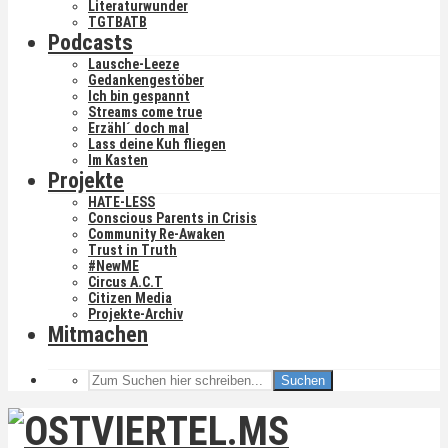
Literaturwunder
TGTBATB
Podcasts
Lausche-Leeze
Gedankengestöber
Ich bin gespannt
Streams come true
Erzähl´ doch mal
Lass deine Kuh fliegen
Im Kasten
Projekte
HATE-LESS
Conscious Parents in Crisis
Community Re-Awaken
Trust in Truth
#NewME
Circus A.C.T
Citizen Media
Projekte-Archiv
Mitmachen
Suchen