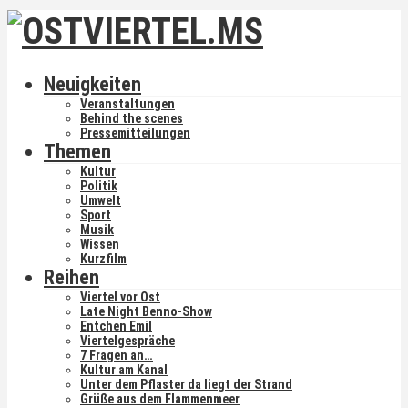
Neuigkeiten
Veranstaltungen
Behind the scenes
Pressemitteilungen
Themen
Kultur
Politik
Umwelt
Sport
Musik
Wissen
Kurzfilm
Reihen
Viertel vor Ost
Late Night Benno-Show
Entchen Emil
Viertelgespräche
7 Fragen an…
Kultur am Kanal
Unter dem Pflaster da liegt der Strand
Grüße aus dem Flammenmeer