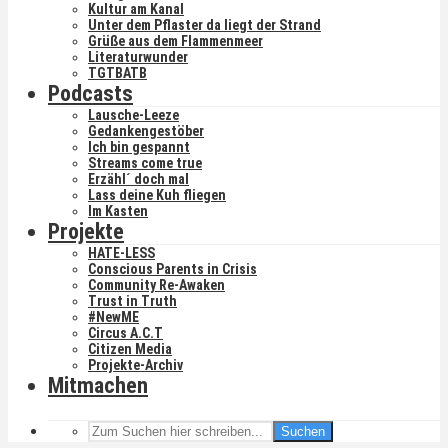
Kultur am Kanal
Unter dem Pflaster da liegt der Strand
Grüße aus dem Flammenmeer
Literaturwunder
TGTBATB
Podcasts
Lausche-Leeze
Gedankengestöber
Ich bin gespannt
Streams come true
Erzähl´ doch mal
Lass deine Kuh fliegen
Im Kasten
Projekte
HATE-LESS
Conscious Parents in Crisis
Community Re-Awaken
Trust in Truth
#NewME
Circus A.C.T
Citizen Media
Projekte-Archiv
Mitmachen
Suchen