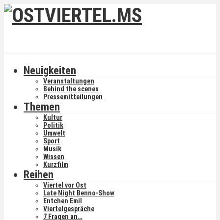
Neuigkeiten
Veranstaltungen
Behind the scenes
Pressemitteilungen
Themen
Kultur
Politik
Umwelt
Sport
Musik
Wissen
Kurzfilm
Reihen
Viertel vor Ost
Late Night Benno-Show
Entchen Emil
Viertelgespräche
7 Fragen an…