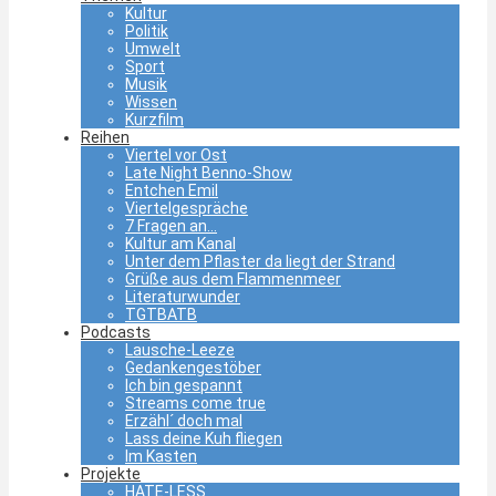
Kultur
Politik
Umwelt
Sport
Musik
Wissen
Kurzfilm
Reihen
Viertel vor Ost
Late Night Benno-Show
Entchen Emil
Viertelgespräche
7 Fragen an…
Kultur am Kanal
Unter dem Pflaster da liegt der Strand
Grüße aus dem Flammenmeer
Literaturwunder
TGTBATB
Podcasts
Lausche-Leeze
Gedankengestöber
Ich bin gespannt
Streams come true
Erzähl´ doch mal
Lass deine Kuh fliegen
Im Kasten
Projekte
HATE-LESS