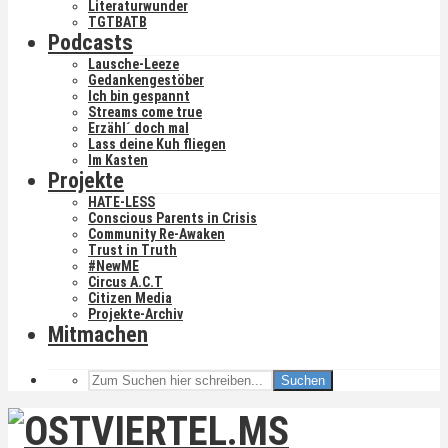
Literaturwunder
TGTBATB
Podcasts
Lausche-Leeze
Gedankengestöber
Ich bin gespannt
Streams come true
Erzähl´ doch mal
Lass deine Kuh fliegen
Im Kasten
Projekte
HATE-LESS
Conscious Parents in Crisis
Community Re-Awaken
Trust in Truth
#NewME
Circus A.C.T
Citizen Media
Projekte-Archiv
Mitmachen
Suchen