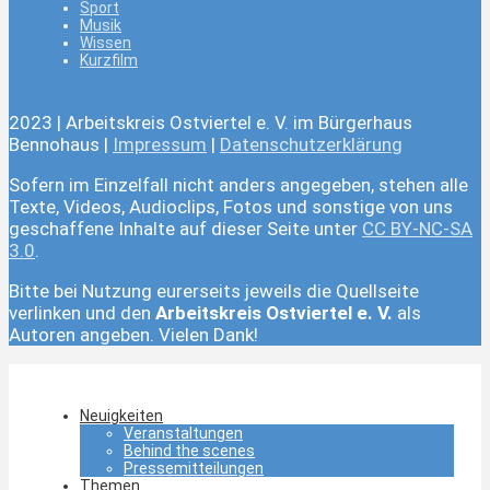
Sport
Musik
Wissen
Kurzfilm
2023 | Arbeitskreis Ostviertel e. V. im Bürgerhaus
Bennohaus |
Impressum
|
Datenschutzerklärung
Sofern im Einzelfall nicht anders angegeben, stehen alle
Texte, Videos, Audioclips, Fotos und sonstige von uns
geschaffene Inhalte auf dieser Seite unter
CC BY-NC-SA
3.0
.
Bitte bei Nutzung eurerseits jeweils die Quellseite
verlinken und den
Arbeitskreis Ostviertel e. V.
als
Autoren angeben. Vielen Dank!
Neuigkeiten
Veranstaltungen
Behind the scenes
Pressemitteilungen
Themen