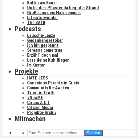
Kultur am Kanal
Unter dem Pflaster da liegt der Strand
Grüße aus dem Flammenmeer
Literaturwunder
TGTBATB
Podcasts
Lausche-Leeze
Gedankengestöber
Ich bin gespannt
Streams come true
Erzähl´ doch mal
Lass deine Kuh fliegen
Im Kasten
Projekte
HATE-LESS
Conscious Parents in Crisis
Community Re-Awaken
Trust in Truth
#NewME
Circus A.C.T
Citizen Media
Projekte-Archiv
Mitmachen
Suchen