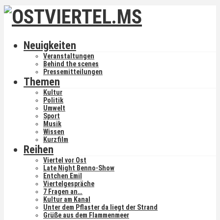
Neuigkeiten
Veranstaltungen
Behind the scenes
Pressemitteilungen
Themen
Kultur
Politik
Umwelt
Sport
Musik
Wissen
Kurzfilm
Reihen
Viertel vor Ost
Late Night Benno-Show
Entchen Emil
Viertelgespräche
7 Fragen an…
Kultur am Kanal
Unter dem Pflaster da liegt der Strand
Grüße aus dem Flammenmeer