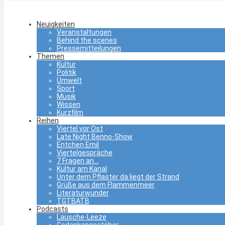
Neuigkeiten
Veranstaltungen
Behind the scenes
Pressemitteilungen
Themen
Kultur
Politik
Umwelt
Sport
Musik
Wissen
Kurzfilm
Reihen
Viertel vor Ost
Late Night Benno-Show
Entchen Emil
Viertelgespräche
7 Fragen an…
Kultur am Kanal
Unter dem Pflaster da liegt der Strand
Grüße aus dem Flammenmeer
Literaturwunder
TGTBATB
Podcasts
Lausche-Leeze