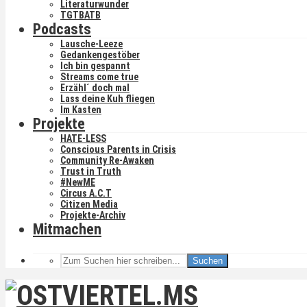
Literaturwunder
TGTBATB
Podcasts
Lausche-Leeze
Gedankengestöber
Ich bin gespannt
Streams come true
Erzähl´ doch mal
Lass deine Kuh fliegen
Im Kasten
Projekte
HATE-LESS
Conscious Parents in Crisis
Community Re-Awaken
Trust in Truth
#NewME
Circus A.C.T
Citizen Media
Projekte-Archiv
Mitmachen
Suchen