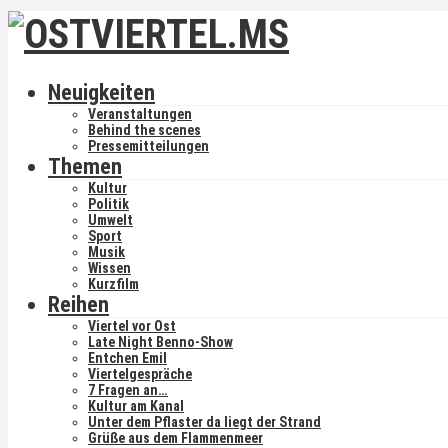
Neuigkeiten
Veranstaltungen
Behind the scenes
Pressemitteilungen
Themen
Kultur
Politik
Umwelt
Sport
Musik
Wissen
Kurzfilm
Reihen
Viertel vor Ost
Late Night Benno-Show
Entchen Emil
Viertelgespräche
7 Fragen an…
Kultur am Kanal
Unter dem Pflaster da liegt der Strand
Grüße aus dem Flammenmeer