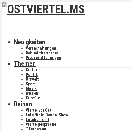
Neuigkeiten
Veranstaltungen
Behind the scenes
Pressemitteilungen
Themen
Kultur
Politik
Umwelt
Sport
Musik
Wissen
Kurzfilm
Reihen
Viertel vor Ost
Late Night Benno-Show
Entchen Emil
Viertelgespräche
7 Fragen an…