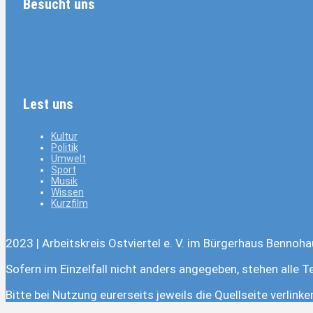
Besucht uns
Lest uns
Kultur
Politik
Umwelt
Sport
Musik
Wissen
Kurzfilm
2023 | Arbeitskreis Ostviertel e. V. im Bürgerhaus Bennoha
Sofern im Einzelfall nicht anders angegeben, stehen alle T
Bitte bei Nutzung eurerseits jeweils die Quellseite verlink