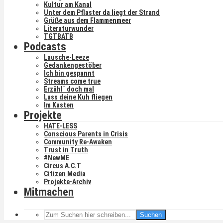
Kultur am Kanal
Unter dem Pflaster da liegt der Strand
Grüße aus dem Flammenmeer
Literaturwunder
TGTBATB
Podcasts
Lausche-Leeze
Gedankengestöber
Ich bin gespannt
Streams come true
Erzähl´ doch mal
Lass deine Kuh fliegen
Im Kasten
Projekte
HATE-LESS
Conscious Parents in Crisis
Community Re-Awaken
Trust in Truth
#NewME
Circus A.C.T
Citizen Media
Projekte-Archiv
Mitmachen
Suchen