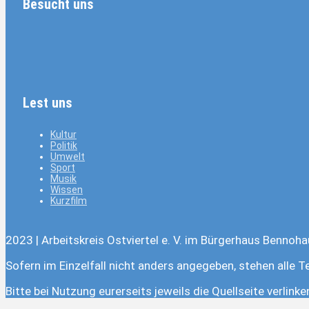
Besucht uns
Lest uns
Kultur
Politik
Umwelt
Sport
Musik
Wissen
Kurzfilm
2023 | Arbeitskreis Ostviertel e. V. im Bürgerhaus Bennoha
Sofern im Einzelfall nicht anders angegeben, stehen alle T
Bitte bei Nutzung eurerseits jeweils die Quellseite verlink