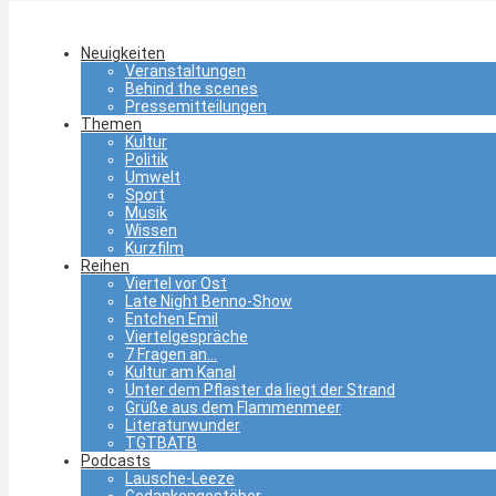
Neuigkeiten
Veranstaltungen
Behind the scenes
Pressemitteilungen
Themen
Kultur
Politik
Umwelt
Sport
Musik
Wissen
Kurzfilm
Reihen
Viertel vor Ost
Late Night Benno-Show
Entchen Emil
Viertelgespräche
7 Fragen an…
Kultur am Kanal
Unter dem Pflaster da liegt der Strand
Grüße aus dem Flammenmeer
Literaturwunder
TGTBATB
Podcasts
Lausche-Leeze