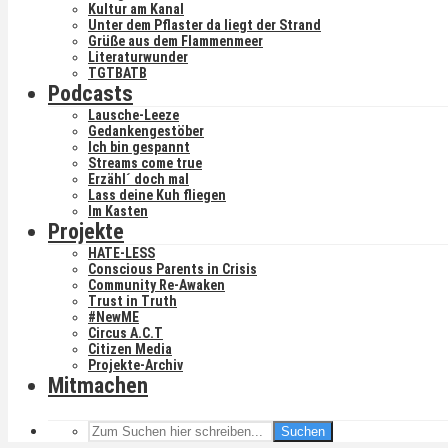
Kultur am Kanal
Unter dem Pflaster da liegt der Strand
Grüße aus dem Flammenmeer
Literaturwunder
TGTBATB
Podcasts
Lausche-Leeze
Gedankengestöber
Ich bin gespannt
Streams come true
Erzähl´ doch mal
Lass deine Kuh fliegen
Im Kasten
Projekte
HATE-LESS
Conscious Parents in Crisis
Community Re-Awaken
Trust in Truth
#NewME
Circus A.C.T
Citizen Media
Projekte-Archiv
Mitmachen
Suchen