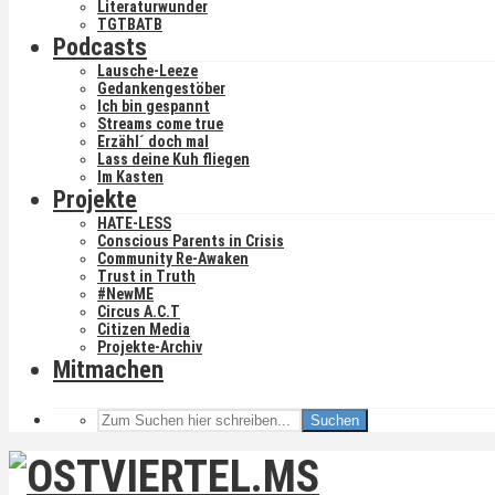
Literaturwunder
TGTBATB
Podcasts
Lausche-Leeze
Gedankengestöber
Ich bin gespannt
Streams come true
Erzähl´ doch mal
Lass deine Kuh fliegen
Im Kasten
Projekte
HATE-LESS
Conscious Parents in Crisis
Community Re-Awaken
Trust in Truth
#NewME
Circus A.C.T
Citizen Media
Projekte-Archiv
Mitmachen
Suchen