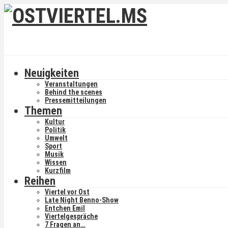
Neuigkeiten
Veranstaltungen
Behind the scenes
Pressemitteilungen
Themen
Kultur
Politik
Umwelt
Sport
Musik
Wissen
Kurzfilm
Reihen
Viertel vor Ost
Late Night Benno-Show
Entchen Emil
Viertelgespräche
7 Fragen an…