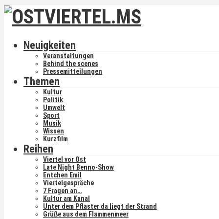
Neuigkeiten
Veranstaltungen
Behind the scenes
Pressemitteilungen
Themen
Kultur
Politik
Umwelt
Sport
Musik
Wissen
Kurzfilm
Reihen
Viertel vor Ost
Late Night Benno-Show
Entchen Emil
Viertelgespräche
7 Fragen an…
Kultur am Kanal
Unter dem Pflaster da liegt der Strand
Grüße aus dem Flammenmeer