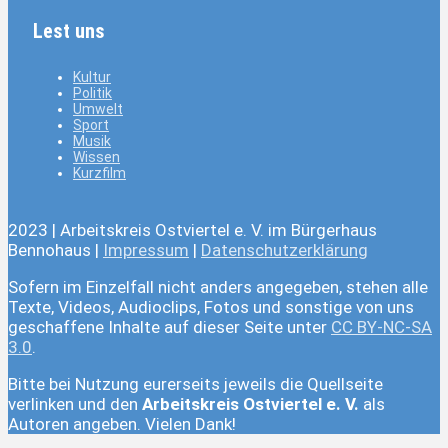
Lest uns
Kultur
Politik
Umwelt
Sport
Musik
Wissen
Kurzfilm
2023 | Arbeitskreis Ostviertel e. V. im Bürgerhaus
Bennohaus |
Impressum
|
Datenschutzerklärung
Sofern im Einzelfall nicht anders angegeben, stehen alle
Texte, Videos, Audioclips, Fotos und sonstige von uns
geschaffene Inhalte auf dieser Seite unter
CC BY-NC-SA
3.0
.
Bitte bei Nutzung eurerseits jeweils die Quellseite
verlinken und den
Arbeitskreis Ostviertel e. V.
als
Autoren angeben. Vielen Dank!