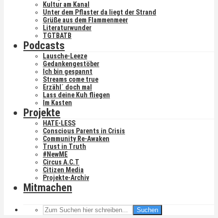
Kultur am Kanal
Unter dem Pflaster da liegt der Strand
Grüße aus dem Flammenmeer
Literaturwunder
TGTBATB
Podcasts
Lausche-Leeze
Gedankengestöber
Ich bin gespannt
Streams come true
Erzähl´ doch mal
Lass deine Kuh fliegen
Im Kasten
Projekte
HATE-LESS
Conscious Parents in Crisis
Community Re-Awaken
Trust in Truth
#NewME
Circus A.C.T
Citizen Media
Projekte-Archiv
Mitmachen
Suchen