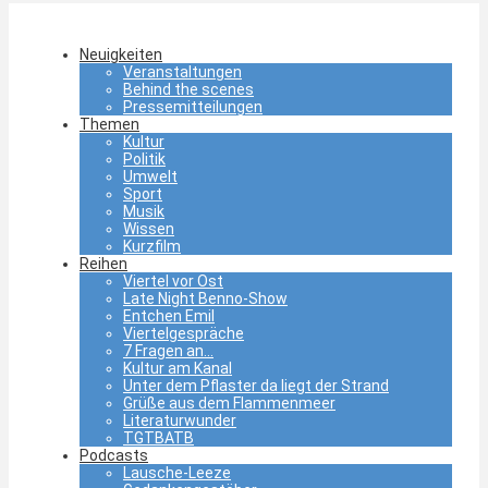
Neuigkeiten
Veranstaltungen
Behind the scenes
Pressemitteilungen
Themen
Kultur
Politik
Umwelt
Sport
Musik
Wissen
Kurzfilm
Reihen
Viertel vor Ost
Late Night Benno-Show
Entchen Emil
Viertelgespräche
7 Fragen an…
Kultur am Kanal
Unter dem Pflaster da liegt der Strand
Grüße aus dem Flammenmeer
Literaturwunder
TGTBATB
Podcasts
Lausche-Leeze