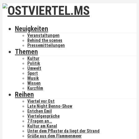
Neuigkeiten
Veranstaltungen
Behind the scenes
Pressemitteilungen
Themen
Kultur
Politik
Umwelt
Sport
Musik
Wissen
Kurzfilm
Reihen
Viertel vor Ost
Late Night Benno-Show
Entchen Emil
Viertelgespräche
7 Fragen an…
Kultur am Kanal
Unter dem Pflaster da liegt der Strand
Grüße aus dem Flammenmeer