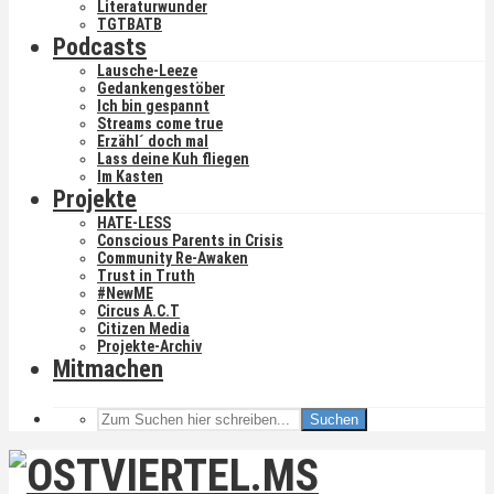
Literaturwunder
TGTBATB
Podcasts
Lausche-Leeze
Gedankengestöber
Ich bin gespannt
Streams come true
Erzähl´ doch mal
Lass deine Kuh fliegen
Im Kasten
Projekte
HATE-LESS
Conscious Parents in Crisis
Community Re-Awaken
Trust in Truth
#NewME
Circus A.C.T
Citizen Media
Projekte-Archiv
Mitmachen
Suchen