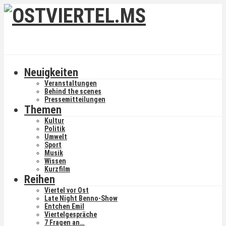
Neuigkeiten
Veranstaltungen
Behind the scenes
Pressemitteilungen
Themen
Kultur
Politik
Umwelt
Sport
Musik
Wissen
Kurzfilm
Reihen
Viertel vor Ost
Late Night Benno-Show
Entchen Emil
Viertelgespräche
7 Fragen an…