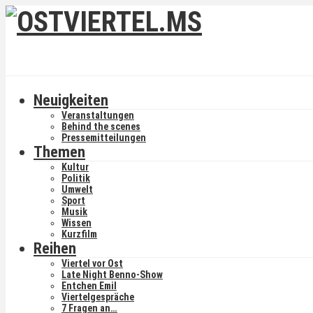
Neuigkeiten
Veranstaltungen
Behind the scenes
Pressemitteilungen
Themen
Kultur
Politik
Umwelt
Sport
Musik
Wissen
Kurzfilm
Reihen
Viertel vor Ost
Late Night Benno-Show
Entchen Emil
Viertelgespräche
7 Fragen an…