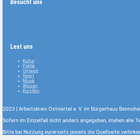
Besucht uns
Lest uns
Kultur
Politik
Umwelt
Sport
Musik
Wissen
Kurzfilm
2023 | Arbeitskreis Ostviertel e. V. im Bürgerhaus Bennoha
Sofern im Einzelfall nicht anders angegeben, stehen alle T
Bitte bei Nutzung eurerseits jeweils die Quellseite verlink