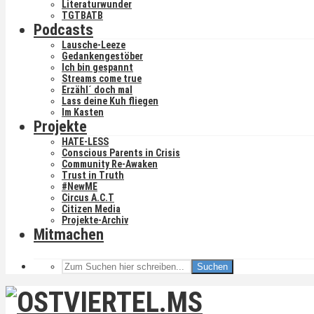
Literaturwunder
TGTBATB
Podcasts
Lausche-Leeze
Gedankengestöber
Ich bin gespannt
Streams come true
Erzähl´ doch mal
Lass deine Kuh fliegen
Im Kasten
Projekte
HATE-LESS
Conscious Parents in Crisis
Community Re-Awaken
Trust in Truth
#NewME
Circus A.C.T
Citizen Media
Projekte-Archiv
Mitmachen
Suchen