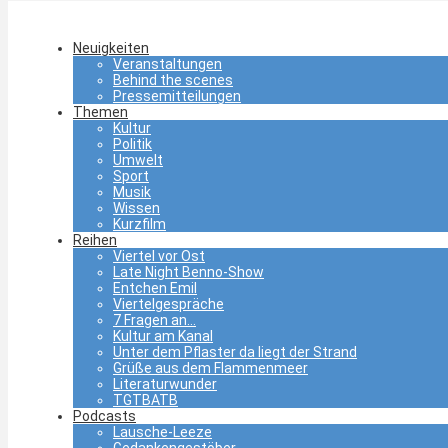
Neuigkeiten
Veranstaltungen
Behind the scenes
Pressemitteilungen
Themen
Kultur
Politik
Umwelt
Sport
Musik
Wissen
Kurzfilm
Reihen
Viertel vor Ost
Late Night Benno-Show
Entchen Emil
Viertelgespräche
7 Fragen an…
Kultur am Kanal
Unter dem Pflaster da liegt der Strand
Grüße aus dem Flammenmeer
Literaturwunder
TGTBATB
Podcasts
Lausche-Leeze