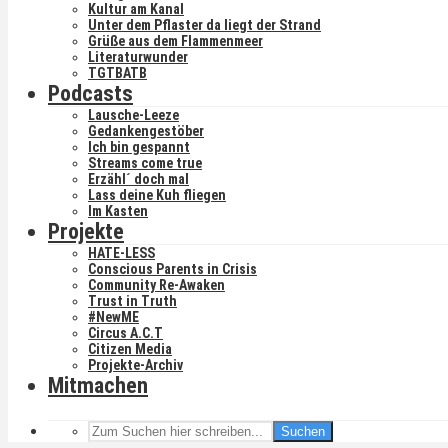
Kultur am Kanal
Unter dem Pflaster da liegt der Strand
Grüße aus dem Flammenmeer
Literaturwunder
TGTBATB
Podcasts
Lausche-Leeze
Gedankengestöber
Ich bin gespannt
Streams come true
Erzähl´ doch mal
Lass deine Kuh fliegen
Im Kasten
Projekte
HATE-LESS
Conscious Parents in Crisis
Community Re-Awaken
Trust in Truth
#NewME
Circus A.C.T
Citizen Media
Projekte-Archiv
Mitmachen
Suchen