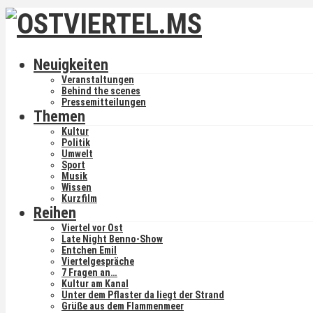
Neuigkeiten
Veranstaltungen
Behind the scenes
Pressemitteilungen
Themen
Kultur
Politik
Umwelt
Sport
Musik
Wissen
Kurzfilm
Reihen
Viertel vor Ost
Late Night Benno-Show
Entchen Emil
Viertelgespräche
7 Fragen an…
Kultur am Kanal
Unter dem Pflaster da liegt der Strand
Grüße aus dem Flammenmeer