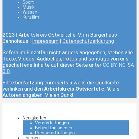
Sport
Musik
Wissen
Kurzfilm
2023 | Arbeitskreis Ostviertel e. V. im Bürgerhaus
Bennohaus |
Impressum
|
Datenschutzerklärung
Sofern im Einzelfall nicht anders angegeben, stehen alle
Texte, Videos, Audioclips, Fotos und sonstige von uns
geschaffene Inhalte auf dieser Seite unter
CC BY-NC-SA
3.0
.
Bitte bei Nutzung eurerseits jeweils die Quellseite
verlinken und den
Arbeitskreis Ostviertel e. V.
als
Autoren angeben. Vielen Dank!
Neuigkeiten
Veranstaltungen
Behind the scenes
Pressemitteilungen
Themen