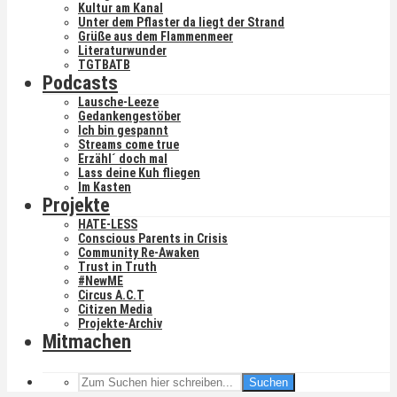
Kultur am Kanal
Unter dem Pflaster da liegt der Strand
Grüße aus dem Flammenmeer
Literaturwunder
TGTBATB
Podcasts
Lausche-Leeze
Gedankengestöber
Ich bin gespannt
Streams come true
Erzähl´ doch mal
Lass deine Kuh fliegen
Im Kasten
Projekte
HATE-LESS
Conscious Parents in Crisis
Community Re-Awaken
Trust in Truth
#NewME
Circus A.C.T
Citizen Media
Projekte-Archiv
Mitmachen
Suchen