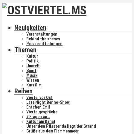
Neuigkeiten
Veranstaltungen
Behind the scenes
Pressemitteilungen
Themen
Kultur
Politik
Umwelt
Sport
Musik
Wissen
Kurzfilm
Reihen
Viertel vor Ost
Late Night Benno-Show
Entchen Emil
Viertelgespräche
7 Fragen an…
Kultur am Kanal
Unter dem Pflaster da liegt der Strand
Grüße aus dem Flammenmeer