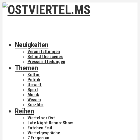
Neuigkeiten
Veranstaltungen
Behind the scenes
Pressemitteilungen
Themen
Kultur
Politik
Umwelt
Sport
Musik
Wissen
Kurzfilm
Reihen
Viertel vor Ost
Late Night Benno-Show
Entchen Emil
Viertelgespräche
7 Fragen an…