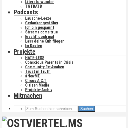
Literaturwunder
TGTBATB
Podcasts
Lausche-Leeze
Gedankengestöber
Ich bin gespannt
Streams come true
Erzähl´ doch mal
Lass deine Kuh fliegen
Im Kasten
Projekte
HATE-LESS
Conscious Parents in Crisis
Community Re-Awaken
Trust in Truth
#NewME
Circus A.C.T
Citizen Media
Projekte-Archiv
Mitmachen
Suchen