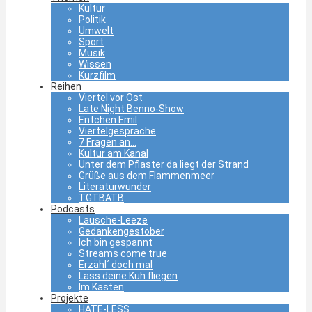
Kultur
Politik
Umwelt
Sport
Musik
Wissen
Kurzfilm
Reihen
Viertel vor Ost
Late Night Benno-Show
Entchen Emil
Viertelgespräche
7 Fragen an…
Kultur am Kanal
Unter dem Pflaster da liegt der Strand
Grüße aus dem Flammenmeer
Literaturwunder
TGTBATB
Podcasts
Lausche-Leeze
Gedankengestöber
Ich bin gespannt
Streams come true
Erzähl´ doch mal
Lass deine Kuh fliegen
Im Kasten
Projekte
HATE-LESS