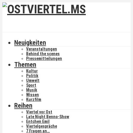
Neuigkeiten
Veranstaltungen
Behind the scenes
Pressemitteilungen
Themen
Kultur
Politik
Umwelt
Sport
Musik
Wissen
Kurzfilm
Reihen
Viertel vor Ost
Late Night Benno-Show
Entchen Emil
Viertelgespräche
7 Fragen an…