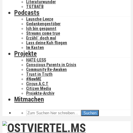
Literaturwunder
TGTBATB
Podcasts
Lausche-Leeze
Gedankengestöber
Ich bin gespannt
Streams come true
Erzähl´ doch mal
Lass deine Kuh fliegen
Im Kasten
Projekte
HATE-LESS
Conscious Parents in Crisis
Community Re-Awaken
Trust in Truth
#NewME
Circus A.C.T
Citizen Media
Projekte-Archiv
Mitmachen
Suchen