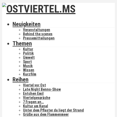
Neuigkeiten
Veranstaltungen
Behind the scenes
Pressemitteilungen
Themen
Kultur
Politik
Umwelt
Sport
Musik
Wissen
Kurzfilm
Reihen
Viertel vor Ost
Late Night Benno-Show
Entchen Emil
Viertelgespräche
7 Fragen an…
Kultur am Kanal
Unter dem Pflaster da liegt der Strand
Grüße aus dem Flammenmeer