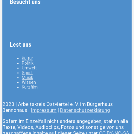
Besucht uns
Lest uns
Kultur
Politik
Umwelt
Sport
Musik
Wissen
Kurzfilm
2023 | Arbeitskreis Ostviertel e. V. im Bürgerhaus
Bennohaus |
Impressum
|
Datenschutzerklärung
Sofern im Einzelfall nicht anders angegeben, stehen alle
Texte, Videos, Audioclips, Fotos und sonstige von uns
geschaffene Inhalte auf dieser Seite unter
CC BY-NC-SA