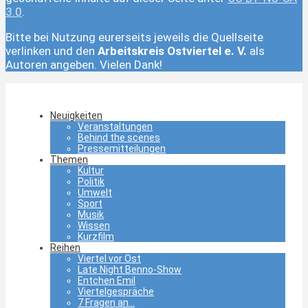
3.0
.
Bitte bei Nutzung eurerseits jeweils die Quellseite
verlinken und den
Arbeitskreis Ostviertel e. V.
als
Autoren angeben. Vielen Dank!
Neuigkeiten
Veranstaltungen
Behind the scenes
Pressemitteilungen
Themen
Kultur
Politik
Umwelt
Sport
Musik
Wissen
Kurzfilm
Reihen
Viertel vor Ost
Late Night Benno-Show
Entchen Emil
Viertelgespräche
7 Fragen an…