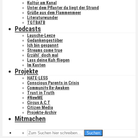
Kultur am Kanal
Unter dem Pflaster da liegt der Strand
Grüße aus dem Flammenmeer
Literaturwunder
TGTBATB
Podcasts
Lausche-Leeze
Gedankengestöber
Ich bin gespannt
Streams come true
Erzähl´ doch mal
Lass deine Kuh fliegen
Im Kasten
Projekte
HATE-LESS
Conscious Parents in Crisis
Community Re-Awaken
Trust in Truth
#NewME
Circus A.C.T
Citizen Media
Projekte-Archiv
Mitmachen
Suchen