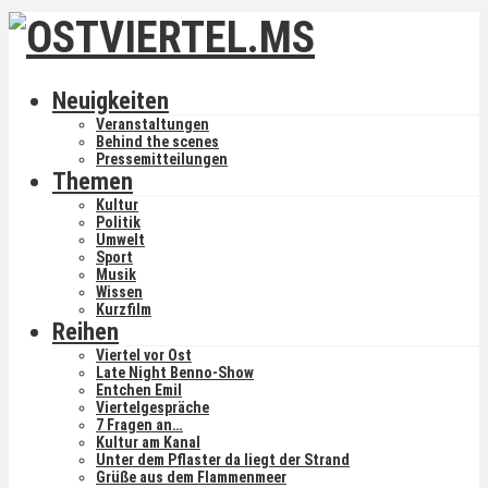
Neuigkeiten
Veranstaltungen
Behind the scenes
Pressemitteilungen
Themen
Kultur
Politik
Umwelt
Sport
Musik
Wissen
Kurzfilm
Reihen
Viertel vor Ost
Late Night Benno-Show
Entchen Emil
Viertelgespräche
7 Fragen an…
Kultur am Kanal
Unter dem Pflaster da liegt der Strand
Grüße aus dem Flammenmeer