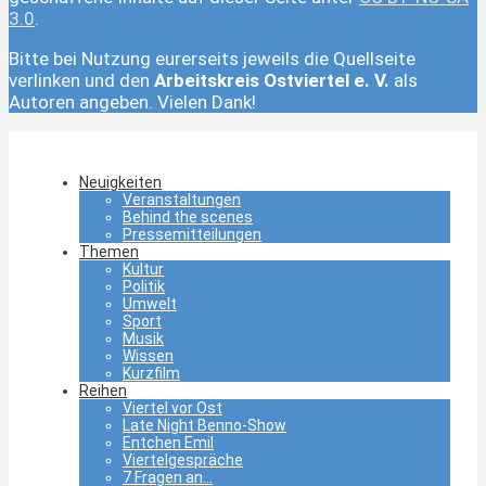
3.0
.
Bitte bei Nutzung eurerseits jeweils die Quellseite
verlinken und den
Arbeitskreis Ostviertel e. V.
als
Autoren angeben. Vielen Dank!
Neuigkeiten
Veranstaltungen
Behind the scenes
Pressemitteilungen
Themen
Kultur
Politik
Umwelt
Sport
Musik
Wissen
Kurzfilm
Reihen
Viertel vor Ost
Late Night Benno-Show
Entchen Emil
Viertelgespräche
7 Fragen an…