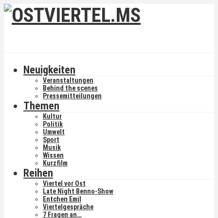
Neuigkeiten
Veranstaltungen
Behind the scenes
Pressemitteilungen
Themen
Kultur
Politik
Umwelt
Sport
Musik
Wissen
Kurzfilm
Reihen
Viertel vor Ost
Late Night Benno-Show
Entchen Emil
Viertelgespräche
7 Fragen an…