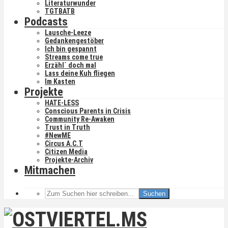
Literaturwunder
TGTBATB
Podcasts
Lausche-Leeze
Gedankengestöber
Ich bin gespannt
Streams come true
Erzähl´ doch mal
Lass deine Kuh fliegen
Im Kasten
Projekte
HATE-LESS
Conscious Parents in Crisis
Community Re-Awaken
Trust in Truth
#NewME
Circus A.C.T
Citizen Media
Projekte-Archiv
Mitmachen
Suchen