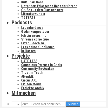
Kultur am Kanal
Unter dem Pflaster da liegt der Strand
Grüße aus dem Flammenmeer
Literaturwunder
TGTBATB
Podcasts
Lausche-Leeze
Gedankengestöber
Ich bin gespannt
Streams come true
Erzähl´ doch mal
Lass deine Kuh fliegen
Im Kasten
Projekte
HATE-LESS
Conscious Parents in Crisis
Community Re-Awaken
Trust in Truth
#NewME
Circus A.C.T
Citizen Media
Projekte-Archiv
Mitmachen
Suchen