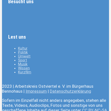
Besucht uns
Lest uns
Kultur
Politik
Umwelt
Sport
Musik
Wissen
Kurzfilm
2023 | Arbeitskreis Ostviertel e. V. im Bürgerhaus
Bennohaus |
Impressum
|
Datenschutzerklärung
Sofern im Einzelfall nicht anders angegeben, stehen alle
Texte, Videos, Audioclips, Fotos und sonstige von uns
geschaffene Inhalte auf dieser Seite unter
CC BY-NC-SA