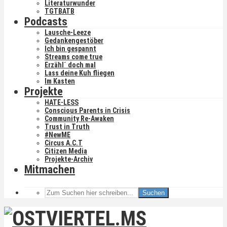
Literaturwunder
TGTBATB
Podcasts
Lausche-Leeze
Gedankengestöber
Ich bin gespannt
Streams come true
Erzähl´ doch mal
Lass deine Kuh fliegen
Im Kasten
Projekte
HATE-LESS
Conscious Parents in Crisis
Community Re-Awaken
Trust in Truth
#NewME
Circus A.C.T
Citizen Media
Projekte-Archiv
Mitmachen
Suchen