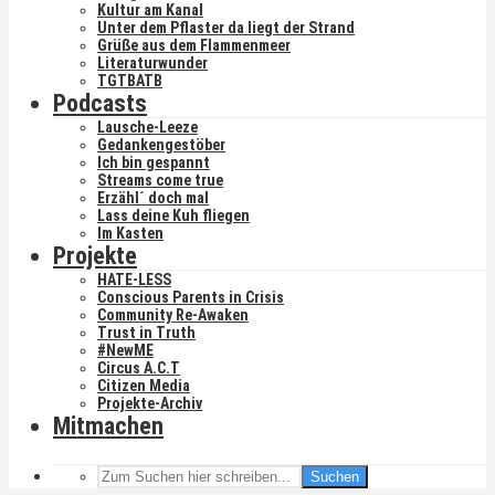
Kultur am Kanal
Unter dem Pflaster da liegt der Strand
Grüße aus dem Flammenmeer
Literaturwunder
TGTBATB
Podcasts
Lausche-Leeze
Gedankengestöber
Ich bin gespannt
Streams come true
Erzähl´ doch mal
Lass deine Kuh fliegen
Im Kasten
Projekte
HATE-LESS
Conscious Parents in Crisis
Community Re-Awaken
Trust in Truth
#NewME
Circus A.C.T
Citizen Media
Projekte-Archiv
Mitmachen
Suchen