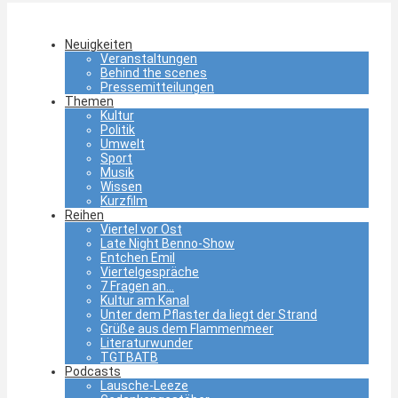
Neuigkeiten
Veranstaltungen
Behind the scenes
Pressemitteilungen
Themen
Kultur
Politik
Umwelt
Sport
Musik
Wissen
Kurzfilm
Reihen
Viertel vor Ost
Late Night Benno-Show
Entchen Emil
Viertelgespräche
7 Fragen an…
Kultur am Kanal
Unter dem Pflaster da liegt der Strand
Grüße aus dem Flammenmeer
Literaturwunder
TGTBATB
Podcasts
Lausche-Leeze