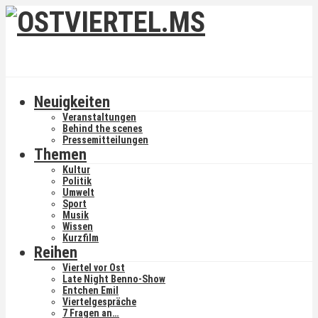
Neuigkeiten
Veranstaltungen
Behind the scenes
Pressemitteilungen
Themen
Kultur
Politik
Umwelt
Sport
Musik
Wissen
Kurzfilm
Reihen
Viertel vor Ost
Late Night Benno-Show
Entchen Emil
Viertelgespräche
7 Fragen an…