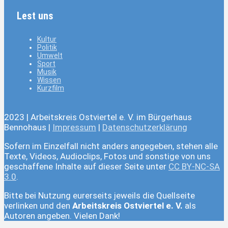
Lest uns
Kultur
Politik
Umwelt
Sport
Musik
Wissen
Kurzfilm
2023 | Arbeitskreis Ostviertel e. V. im Bürgerhaus
Bennohaus |
Impressum
|
Datenschutzerklärung
Sofern im Einzelfall nicht anders angegeben, stehen alle
Texte, Videos, Audioclips, Fotos und sonstige von uns
geschaffene Inhalte auf dieser Seite unter
CC BY-NC-SA
3.0
.
Bitte bei Nutzung eurerseits jeweils die Quellseite
verlinken und den
Arbeitskreis Ostviertel e. V.
als
Autoren angeben. Vielen Dank!